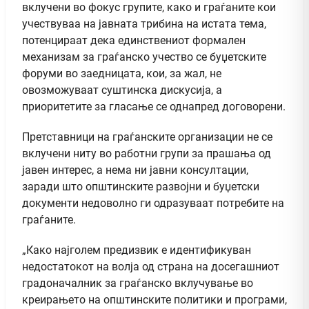
вклучени во фокус групите, како и граѓаните кои
учествуваа на јавната трибина на истата тема,
потенцираат дека единствениот формален
механизам за граѓанско учество се буџетските
форуми во заедницата, кои, за жал, не
овозможуваат суштинска дискусија, а
приоритетите за гласање се однапред договорени.
Претставници на граѓанските организации не се
вклучени ниту во работни групи за прашања од
јавен интерес, а нема ни јавни консултации,
заради што општинските развојни и буџетски
документи недоволно ги одразуваат потребите на
граѓаните.
„Како најголем предизвик е идентификуван
недостатокот на волја од страна на досегашниот
градоначалник за граѓанско вклучување во
креирањето на општинските политики и програми,