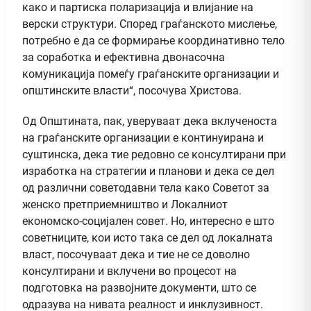
како и партиска поларизација и влијание на
верски структури. Според граѓанското мислење,
потребно е да се формирање координативно тело
за соработка и ефективна двонасочна
комуникација помеѓу граѓанските организации и
општинските власти“, посочува Христова.
Од Општината, пак, уверуваат дека вклученоста
на граѓанските организации е континуирана и
суштинска, дека тие редовно се консултирани при
изработка на стратегии и планови и дека се дел
од различни советодавни тела како Советот за
женско претприемништво и Локалниот
економско-социјален совет. Но, интересно е што
советниците, кои исто така се дел од локалната
власт, посочуваат дека и тие не се доволно
консултирани и вклучени во процесот на
подготовка на развојните документи, што се
одразува на нивата реалност и инклузивност.