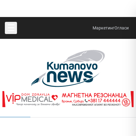
☰
Маркетинг
Огласи