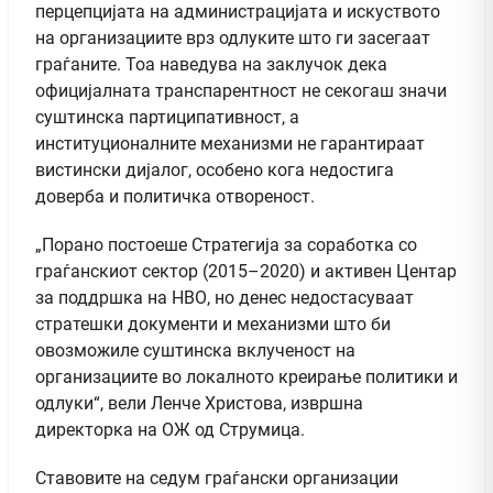
перцепцијата на администрацијата и искуството
на организациите врз одлуките што ги засегаат
граѓаните. Тоа наведува на заклучок дека
официјалната транспарентност не секогаш значи
суштинска партиципативност, а
институционалните механизми не гарантираат
вистински дијалог, особено кога недостига
доверба и политичка отвореност.
„Порано постоеше Стратегија за соработка со
граѓанскиот сектор (2015–2020) и активен Центар
за поддршка на НВО, но денес недостасуваат
стратешки документи и механизми што би
овозможиле суштинска вклученост на
организациите во локалното креирање политики и
одлуки“, вели Ленче Христова, извршна
директорка на ОЖ од Струмица.
Ставовите на седум граѓански организации