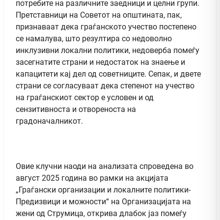
потребите на различните заедници и целни групи.
Претставници на Советот на општината, пак,
признаваат дека граѓанското учество постепено
се намалува, што резултира со недоволно
инклузивни локални политики, недоверба помеѓу
засегнатите страни и недостаток на знаење и
капацитети кај дел од советниците. Сепак, и двете
страни се согласуваат дека степенот на учество
на граѓанскиот сектор е условен и од
сензитивноста и отвореноста на
градоначалникот.
Овие клучни наоди на анализата спроведена во
август 2025 година во рамки на акцијата
„Граѓански организации и локалните политики-
Предизвици и можности“ на Организацијата на
жени од Струмица, открива длабок јаз помеѓу