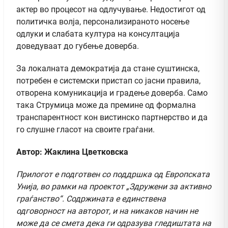
актер во процесот на одлучување. Недостигот од
политичка волја, персонализираното носење
одлуки и слабата култура на консултација
доведуваат до губење доверба.
За локалната демократија да стане суштинска,
потребен е системски пристап со јасни правила,
отворена комуникација и градење доверба. Само
така Струмица може да премине од формална
транспарентност кон вистинско партнерство и да
го слушне гласот на своите граѓани.
Автор: Жаклина Цветковска
Прилогот е подготвен со поддршка од Европската
Унија, во рамки на проектот „Здружени за активно
граѓанство“. Содржината е единствена
одговорност на авторот, и на никаков начин не
може да се смета дека ги одразува гледиштата на