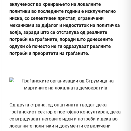
вклученост во креирањето на локалните
политики во последните години е исклучително
ниска, со селективен пристап, ограничени
механизми за дијалог и недостаток на политичка
волја, заради што се отстапува од реалните
потреби на граѓаните, поради што донесените
одлуки сè почесто не ги одразуваат реалните
потреби и приоритети на граѓаните.
Од друга страна, од општината тврдат дека
граѓанскиот сектор е постојано консултиран, дека
се вградуваат неговите идеи и потреби и дека во
локалните политики и документи се вклучени