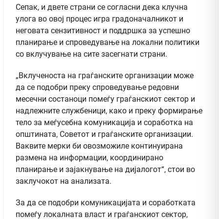
Сепак, и двете страни се согласни дека клучна
улога во овој процес игра градоначалникот и
неговата сензитивност и поддршка за успешно
планирање и спроведување на локални политики
со вклучување на сите засегнати страни.
„Вклученоста на граѓанските организации може
да се подобри преку спроведување редовни
месечни состаноци помеѓу граѓанскиот сектор и
надлежните службеници, како и преку формирање
тело за меѓусебна комуникација и соработка на
општината, Советот и граѓанските организации.
Ваквите мерки би овозможиле континуирана
размена на информации, координирано
планирање и зајакнување на дијалогот“, стои во
заклучокот на анализата.
За да се подобри комуникацијата и соработката
помеѓу локалната власт и граѓанскиот сектор,