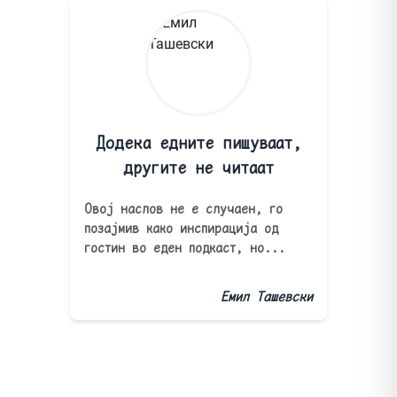
Додека едните пишуваат,
другите не читаат
Овој наслов не е случаен, го
позајмив како инспирација од
гостин во еден подкаст, но...
Емил Ташевски