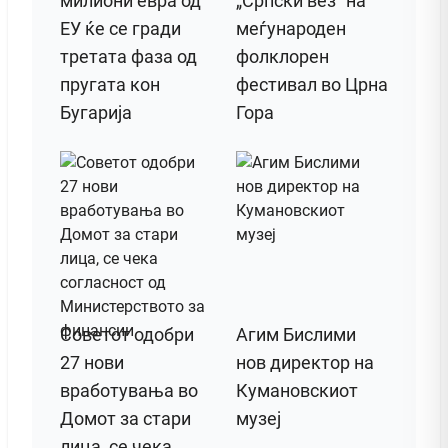
милиони евра од
„Српски вез“ на
ЕУ ќе се гради
меѓународен
третата фаза од
фолклорен
пругата кон
фестивал во Црна
Бугарија
Гора
Советот одобри
Агим Бислими
27 нови
нов директор на
вработувања во
Кумановскиот
Домот за стари
музеј
лица, се чека