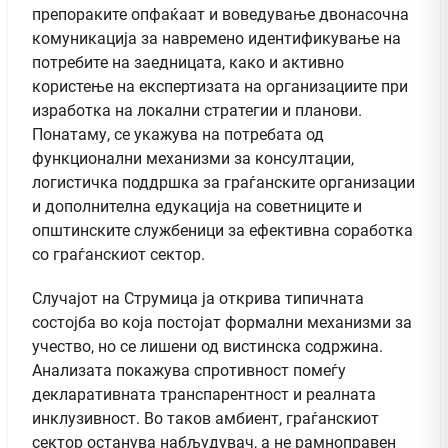
препораките опфаќаат и воведување двонасочна
комуникација за навремено идентификување на
потребите на заедницата, како и активно
користење на експертизата на организациите при
изработка на локални стратегии и планови.
Понатаму, се укажува на потребата од
функционални механизми за консултации,
логистичка поддршка за граѓанските организации
и дополнителна едукација на советниците и
општинските службеници за ефективна соработка
со граѓанскиот сектор.
Случајот на Струмица ја открива типичната
состојба во која постојат формални механизми за
учество, но се лишени од вистинска содржина.
Анализата покажува спротивност помеѓу
декларативната транспарентност и реалната
инклузивност. Во таков амбиент, граѓанскиот
сектор останува набљудувач, а не рамноправен