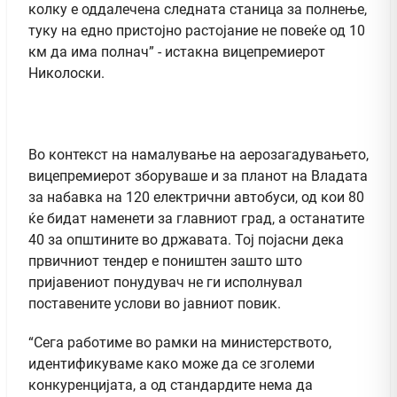
колку е оддалечена следната станица за полнење,
туку на едно пристојно растојание не повеќе од 10
км да има полнач” - истакна вицепремиерот
Николоски.
Во контекст на намалување на аерозагадувањето,
вицепремиерот зборуваше и за планот на Владата
за набавка на 120 електрични автобуси, од кои 80
ќе бидат наменети за главниот град, а останатите
40 за општините во државата. Тој појасни дека
првичниот тендер е поништен зашто што
пријавениот понудувач не ги исполнувал
поставените услови во јавниот повик.
“Сега работиме во рамки на министерството,
идентификуваме како може да се зголеми
конкуренцијата, а од стандардите нема да