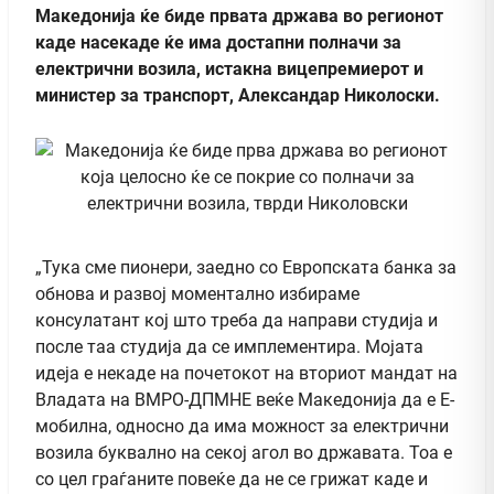
Македонија ќе биде првата држава во регионот
каде насекаде ќе има достапни полначи за
електрични возила, истакна вицепремиерот и
министер за транспорт, Александар Николоски.
„Тука сме пионери, заедно со Европската банка за
обнова и развој моментално избираме
консулатант кој што треба да направи студија и
после таа студија да се имплементира. Мојата
идеја е некаде на почетокот на вториот мандат на
Владата на ВМРО-ДПМНЕ веќе Македонија да е Е-
мобилна, односно да има можност за електрични
возила буквално на секој агол во државата. Тоа е
со цел граѓаните повеќе да не се грижат каде и