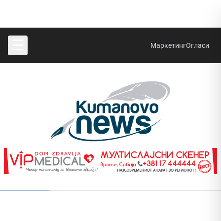
☰
Маркетинг
Огласи