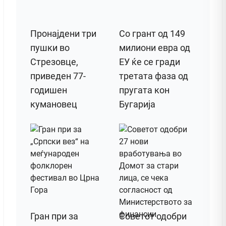
Пронајдени три
Со грант од 149
пушки во
милиони евра од
Стрезовце,
ЕУ ќе се гради
приведен 77-
третата фаза од
годишен
пругата кон
кумановец
Бугарија
Гран при за
Советот одобри