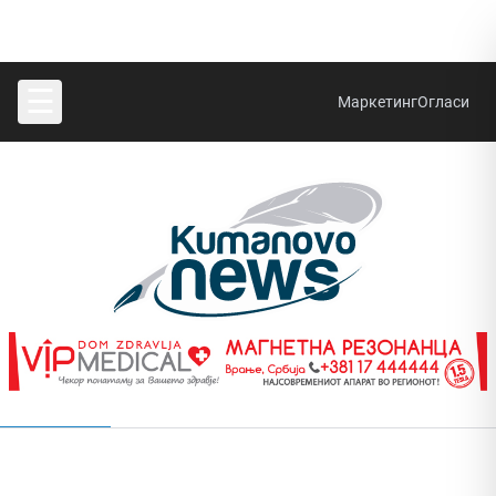
☰
Маркетинг
Огласи