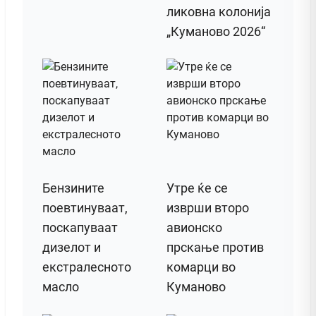
ликовна колонија
„Куманово 2026“
Бензините
Утре ќе се
поевтинуваат,
изврши второ
поскапуваат
авионско
дизелот и
прскање против
екстралесното
комарци во
масло
Куманово