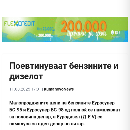
Поевтинуваат бензините и
дизелот
11.08.2025 17:01 |
KumanovoNews
Малопродажните цени на бензините Еуросупер
БС-95 и Еуросупер БС-98 од полноќ се намалуваат
за половина денар, а Еуродизел (Д-Е V) се
намалува за еден денар по литар.