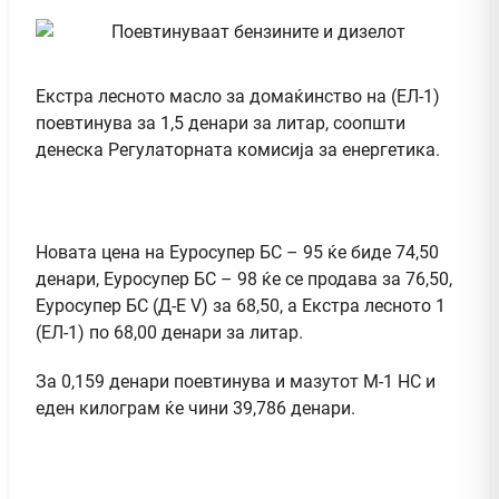
Екстра лесното масло за домаќинство на (ЕЛ-1)
поевтинува за 1,5 денари за литар, соопшти
денеска Регулаторната комисија за енергетика.
Новата цена на Еуросупер БС – 95 ќе биде 74,50
денари, Еуросупер БС – 98 ќе се продава за 76,50,
Еуросупер БС (Д-Е V) за 68,50, а Екстра лесното 1
(ЕЛ-1) по 68,00 денари за литар.
За 0,159 денари поевтинува и мазутот М-1 НС и
еден килограм ќе чини 39,786 денари.