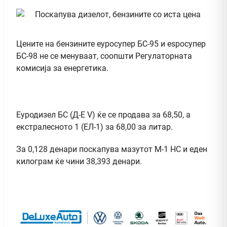
Цените на бензините еуросупер БС-95 и еѕросупер
БС-98 не се менуваат, соопшти Регулаторната
комисија за енергетика.
Еуродизел БС (Д-Е V) ќе се продава за 68,50, а
екстралесното 1 (ЕЛ-1) за 68,00 за литар.
За 0,128 денари поскапува мазутот М-1 НС и еден
килограм ќе чини 38,393 денари.