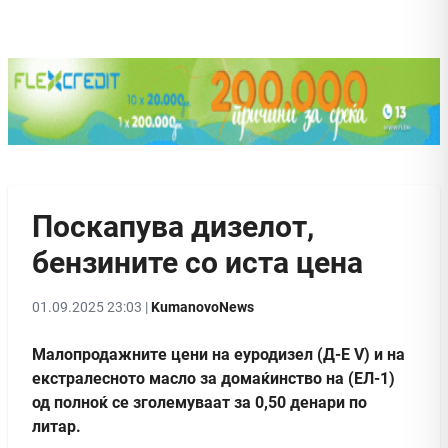
Поскапува дизелот,
бензините со иста цена
01.09.2025 23:03 |
KumanovoNews
Малопродажните цени на еуродизел (Д-Е V) и на
екстралесното масло за домаќинство на (ЕЛ-1)
од полноќ се зголемуваат за 0,50 денари по
литар.