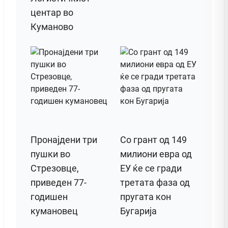
центар во
Куманово
Пронајдени три
Со грант од 149
пушки во
милиони евра од
Стрезовце,
ЕУ ќе се гради
приведен 77-
третата фаза од
годишен
пругата кон
кумановец
Бугарија