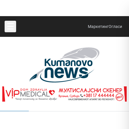
☰
Маркетинг
Огласи