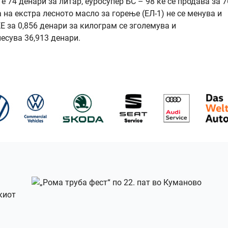
 74 денари за литар, еуросупер БС – 98 ќе се продава за 76
а на екстра лесното масло за горење (ЕЛ-1) не се менува и
КЕ за 0,856 денари за килограм се зголемува и
есува 36,913 денари.