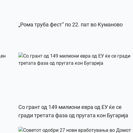
„Рома труба фест“ по 22. пат во Куманово
Со грант од 149 милиони евра од ЕУ ќе се
гради третата фаза од пругата кон Бугарија