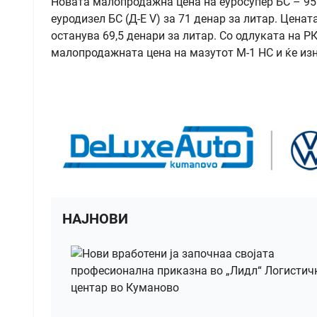
Новата малопродажна цена на еуросупер БС – 95 е
еуродизел БС (Д-Е V) за 71 денар за литар. Ценат
останува 69,5 денари за литар. Со одлуката на Р
малопродажната цена на мазутот М-1 НС и ќе изн
НАЈНОВИ