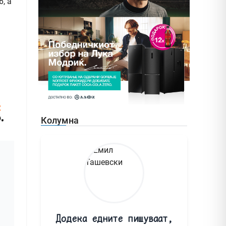
, а
Колумна
Додека едните пишуваат,