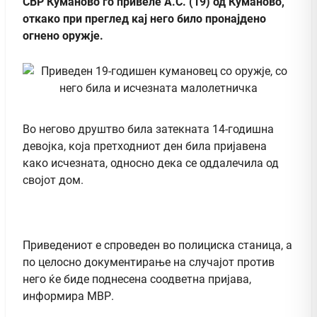
СВР Куманово го привеле А.С. (19) од Куманово,
откако при преглед кај него било пронајдено
огнено оружје.
Во негово друштво била затекната 14-годишна
девојка, која претходниот ден била пријавена
како исчезната, односно дека се оддалечила од
својот дом.
Приведениот е спроведен во полициска станица, а
по целосно документирање на случајот против
него ќе биде поднесена соодветна пријава,
информира МВР.