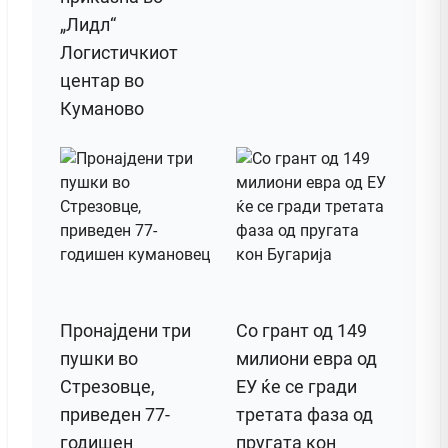
„Лидл“
Логистичкиот
центар во
Куманово
Пронајдени три
Со грант од 149
пушки во
милиони евра од
Стрезовце,
ЕУ ќе се гради
приведен 77-
третата фаза од
годишен
пругата кон