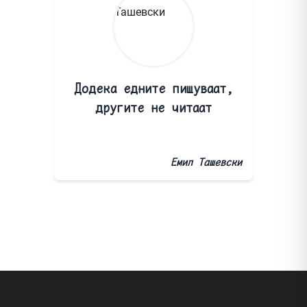
Додека едните пишуваат,
другите не читаат
Емил Ташевски