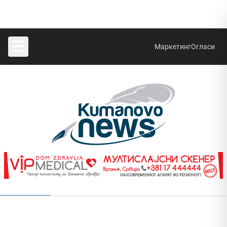
☰
Маркетинг
Огласи