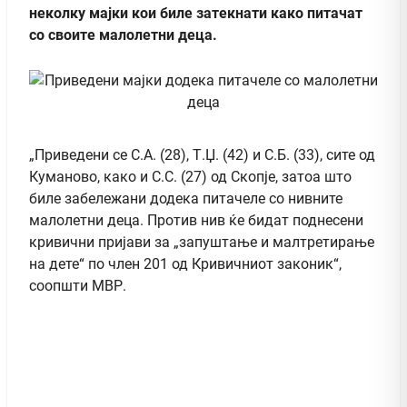
неколку мајки кои биле затекнати како питачат
со своите малолетни деца.
„Приведени се С.А. (28), Т.Џ. (42) и С.Б. (33), сите од
Куманово, како и С.С. (27) од Скопје, затоа што
биле забележани додека питачеле со нивните
малолетни деца. Против нив ќе бидат поднесени
кривични пријави за „запуштање и малтретирање
на дете“ по член 201 од Кривичниот законик“,
соопшти МВР.