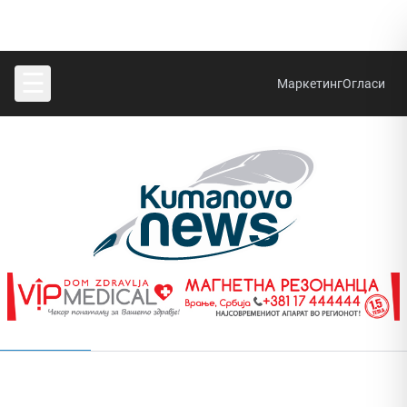
☰
Маркетинг
Огласи