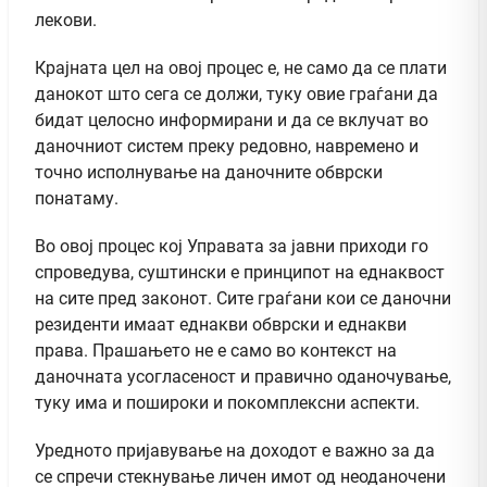
лекови.
Крајната цел на овој процес е, не само да се плати
данокот што сега се должи, туку овие граѓани да
бидат целосно информирани и да се вклучат во
даночниот систем преку редовно, навремено и
точно исполнување на даночните обврски
понатаму.
Во овој процес кој Управата за јавни приходи го
спроведува, суштински е принципот на еднаквост
на сите пред законот. Сите граѓани кои се даночни
резиденти имаат еднакви обврски и еднакви
права. Прашањето не е само во контекст на
даночната усогласеност и правично оданочување,
туку има и пошироки и покомплексни аспекти.
Уредното пријавување на доходот е важно за да
се спречи стекнување личен имот од неоданочени