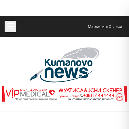
☰
Маркетинг
Огласи