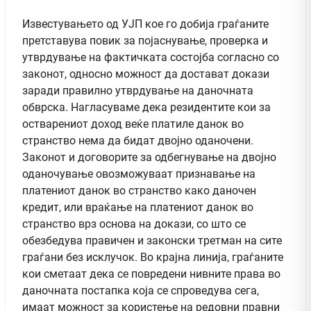
Известувањето од УЈП кое го добија граѓаните
претставува повик за појаснување, проверка и
утврдување на фактичката состојба согласно со
законот, односно можност да достават докази
заради правилно утврдување на даночната
обврска. Нагласуваме дека резидентите кои за
остварениот доход веќе платиле данок во
странство нема да бидат двојно оданочени.
Законот и договорите за одбегнување на двојно
оданочување овозможуваат признавање на
платениот данок во странство како даночен
кредит, или враќање на платениот данок во
странство врз основа на докази, со што се
обезбедува правичен и законски третман на сите
граѓани без исклучок. Во крајна линија, граѓаните
кои сметаат дека се повредени нивните права во
даночната постапка која се спроведува сега,
имаат можност за користење на редовни правни