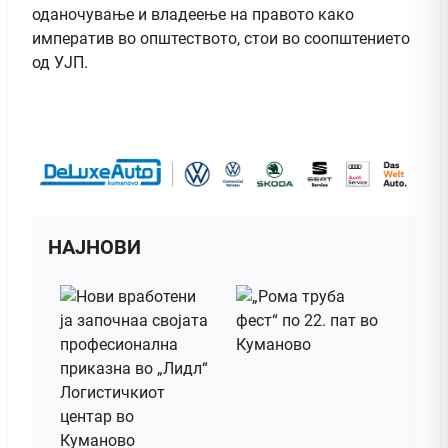
оданочување и владеење на правото како
императив во општеството, стои во соопштението
од УЈП.
НАЈНОВИ