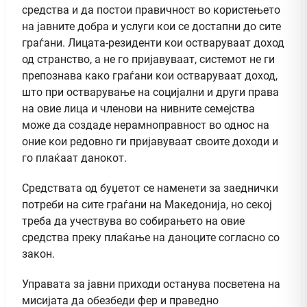
средства и да постои правичност во користењето
на јавните добра и услуги кои се достапни до сите
граѓани. Лицата-резиденти кои остваруваат доход
од странство, а не го пријавуваат, системот не ги
препознава како граѓани кои остваруваат доход,
што при остварување на социјални и други права
на овие лица и членови на нивните семејства
може да создаде нерамноправност во однос на
оние кои редовно ги пријавуваат своите доходи и
го плаќаат данокот.
Средствата од буџетот се наменети за заеднички
потреби на сите граѓани на Македонија, но секој
треба да учествува во собирањето на овие
средства преку плаќање на даноците согласно со
закон.
Управата за јавни приходи останува посветена на
мисијата да обезбеди фер и праведно