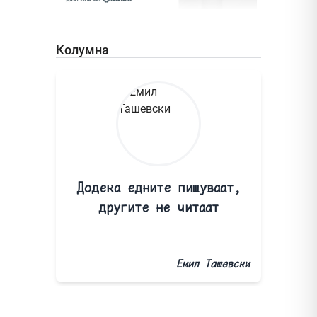
Колумна
Додека едните пишуваат,
другите не читаат
Емил Ташевски