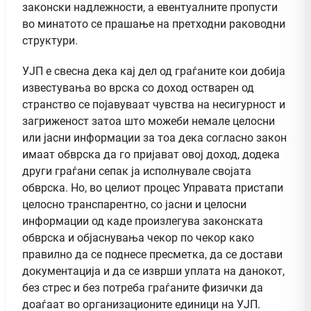
законски надлежности, а евентуалните пропусти
во минатото се прашање на претходни раководни
структури.
УЈП е свесна дека кај дел од граѓаните кои добија
известувања во врска со доход остварен од
странство се појавуваат чувства на несигурност и
загриженост затоа што можеби немале целосни
или јасни информации за тоа дека согласно закон
имаат обврска да го пријават овој доход, додека
други граѓани сепак ја исполнувале својата
обврска. Но, во целиот процес Управата пристапи
целосно транспарентно, со јасни и целосни
информации од каде произлегува законската
обврска и објаснувања чекор по чекор како
правилно да се поднесе пресметка, да се достави
документација и да се изврши уплата на данокот,
без стрес и без потреба граѓаните физички да
доаѓаат во организационите единици на УЈП.