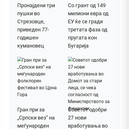
Пронајдени три
Со грант од 149
пушки во
милиони евра од
Стрезовце,
ЕУ ќе се гради
приведен 77-
третата фаза од
годишен
пругата кон
кумановец
Бугарија
Гран при за
Советот одобри
„Српски вез“ на
27 нови
меѓународен
вработувања во