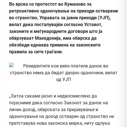
Во врска со протестот во Куманово за
ретроактивно оданочување на приходи остварени
во странство, Управата за јавни приходи (УЈП),
велат дека постапувајќи согласно Уставот,
законите и меѓународните договори што ја
обврзуваат Македонија, има обврска да
обезбеди еднаква примена на законските
правила за сите граѓани.
„Затоа сакаме јасно и недвосмислено да
појасниме дека согласно Законот за данок на
личен доход, обврската за пријавување и
оданочување на доход остварен од странство не
претставува нова законска мерка, ниту одлука