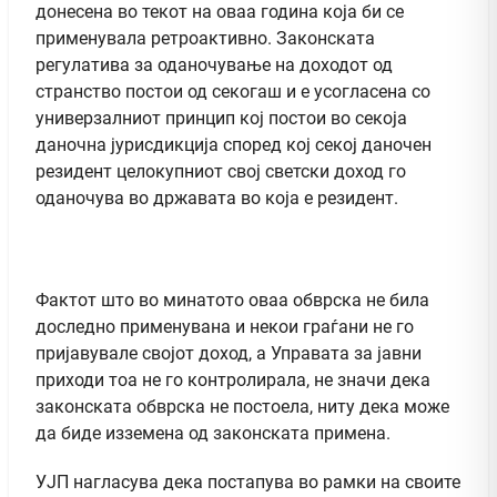
донесена во текот на оваа година која би се
применувала ретроактивно. Законската
регулатива за оданочување на доходот од
странство постои од секогаш и е усогласена со
универзалниот принцип кој постои во секоја
даночна јурисдикција според кој секој даночен
резидент целокупниот свој светски доход го
оданочува во државата во која е резидент.
Фактот што во минатото оваа обврска не била
доследно применувана и некои граѓани не го
пријавувале својот доход, а Управата за јавни
приходи тоа не го контролирала, не значи дека
законската обврска не постоела, ниту дека може
да биде изземена од законската примена.
УЈП нагласува дека постапува во рамки на своите