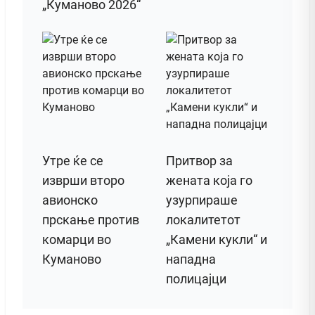
„Куманово 2026“
Утре ќе се
Притвор за
изврши второ
жената која го
авионско
узурпираше
прскање против
локалитетот
комарци во
„Камени кукли“ и
Куманово
нападна
полицајци