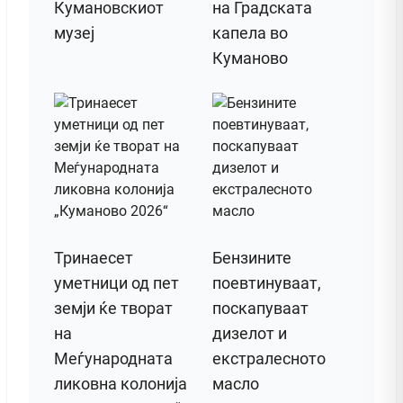
Кумановскиот
на Градската
музеј
капела во
Куманово
Тринаесет
Бензините
уметници од пет
поевтинуваат,
земји ќе творат
поскапуваат
на
дизелот и
Меѓународната
екстралесното
ликовна колонија
масло