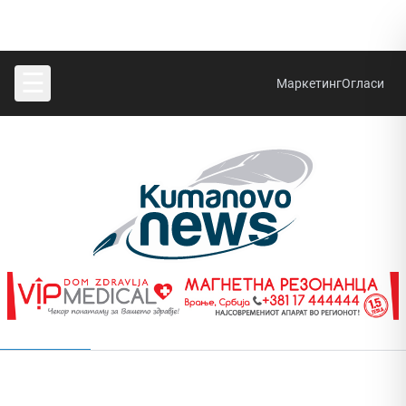
☰
Маркетинг
Огласи