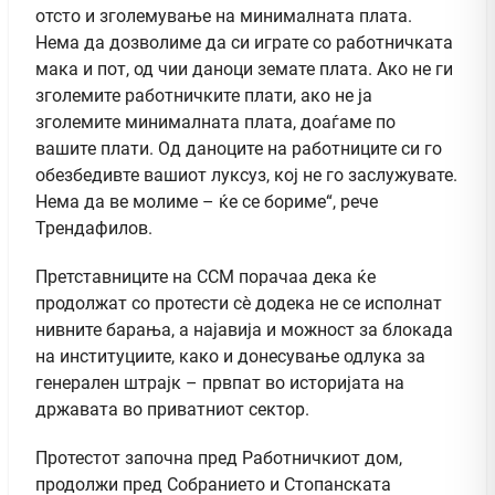
отсто и зголемување на минималната плата.
Нема да дозволиме да си играте со работничката
мака и пот, од чии даноци земате плата. Ако не ги
зголемите работничките плати, ако не ја
зголемите минималната плата, доаѓаме по
вашите плати. Од даноците на работниците си го
обезбедивте вашиот луксуз, кој не го заслужувате.
Нема да ве молиме – ќе се бориме“, рече
Трендафилов.
Претставниците на ССМ порачаа дека ќе
продолжат со протести сè додека не се исполнат
нивните барања, а најавија и можност за блокада
на институциите, како и донесување одлука за
генерален штрајк – првпат во историјата на
државата во приватниот сектор.
Протестот започна пред Работничкиот дом,
продолжи пред Собранието и Стопанската