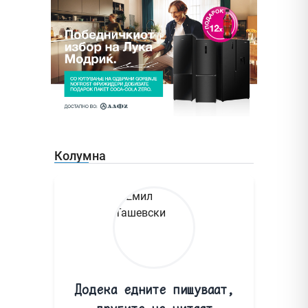
Колумна
Додека едните пишуваат,