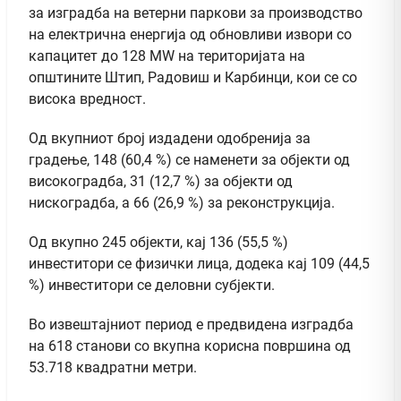
за изградба на ветерни паркови за производство
на електрична енергија од обновливи извори со
капацитет до 128 MW на територијата на
општините Штип, Радовиш и Карбинци, кои се со
висока вредност.
Од вкупниот број издадени одобренија за
градење, 148 (60,4 %) се наменети за објекти од
високоградба, 31 (12,7 %) за објекти од
нискоградба, а 66 (26,9 %) за реконструкција.
Од вкупно 245 објекти, кај 136 (55,5 %)
инвеститори се физички лица, додека кај 109 (44,5
%) инвеститори се деловни субјекти.
Во извештајниот период е предвидена изградба
на 618 станови со вкупна корисна површина од
53.718 квадратни метри.