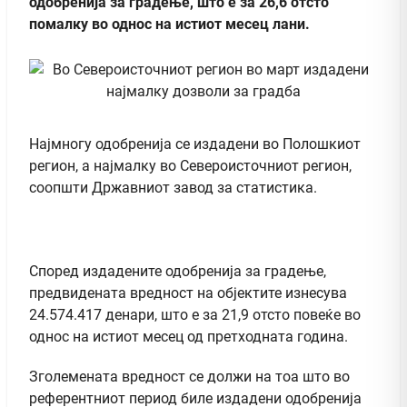
одобренија за градење, што е за 26,6 отсто
помалку во однос на истиот месец лани.
Најмногу одобренија се издадени во Полошкиот
регион, а најмалку во Североисточниот регион,
соопшти Државниот завод за статистика.
Според издадените одобренија за градење,
предвидената вредност на објектите изнесува
24.574.417 денари, што е за 21,9 отсто повеќе во
однос на истиот месец од претходната година.
Зголемената вредност се должи на тоа што во
референтниот период биле издадени одобренија