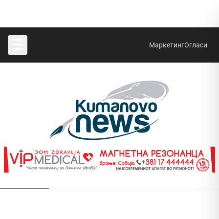
☰
Маркетинг
Огласи