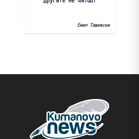
другите не читаат
Емил Ташевски