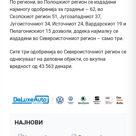
По региони, во Полошкиот регион се издадени
најмногу одобренија за градење – 62, во
Скопскиот регион 51, Југозападниот 37,
Југоисточниот 34, Источниот 24, Вардарскиот 19 и
Пелагонискиот 15 дозволи, додека најмалку се
издадени во Североисточниот регион – само три.
Сите три одобренија во Североисточниот регион се
однесуваат на деловни објекти, со вкупна
вредност од 43.563 денари.
НАЈНОВИ