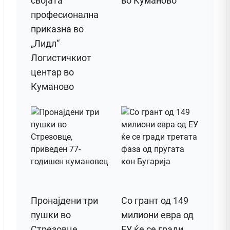
својата
во Куманово
професионална
приказна во
„Лидл“
Логистичкиот
центар во
Куманово
Пронајдени три
Со грант од 149
пушки во
милиони евра од
Стрезовце,
ЕУ ќе се гради