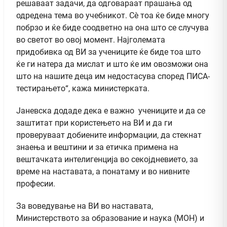
решаваат задачи, да одговараат прашања од
одредена тема во учебникот. Сѐ тоа ќе биде многу
побрзо и ќе биде соодветно на она што се случува
во светот во овој момент. Најголемата
придобивка од ВИ за учениците ќе биде тоа што
ќе ги натера да мислат и што ќе им овозможи она
што на нашите деца им недостасува според ПИСА-
тестирањето“, кажа министерката.
Јаневска додаде дека е важно учениците и да се
заштитат при користењето на ВИ и да ги
проверуваат добиените информации, да стекнат
знаења и вештини и за етичка примена на
вештачката интелигенција во секојдневието, за
време на наставата, а понатаму и во нивните
професии.
За воведување на ВИ во наставата,
Министерството за образование и наука (МОН) и