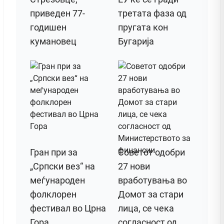
приведен 77-
третата фаза од
годишен
пругата кон
кумановец
Бугарија
Гран при за
Советот одобри
„Српски вез“ на
27 нови
меѓународен
вработувања во
фолклорен
Домот за стари
фестивал во Црна
лица, се чека
Гора
согласност од