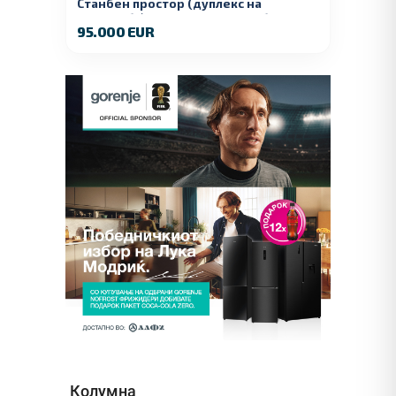
Станбен простор (дуплекс на
продажба) – Ул. Стојан Арсов бр. 1,
95.000 EUR
Куманово
Колумна