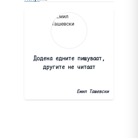
Додека едните пишуваат,
другите не читаат
Емил Ташевски