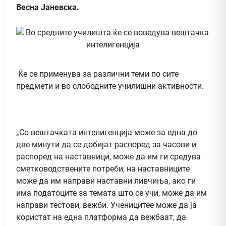
Весна Јаневска.
Ќе се применува за различни теми по сите
предмети и во слободните училишни активности.
„Со вештачката интелигенција може за една до
две минути да се добијат распоред за часови и
распоред на наставници, може да им ги средува
сметководствените потреби, на наставниците
може да им направи наставни ливчиња, ако ги
има податоците за темата што се учи, може да им
направи тестови, вежби. Ученицитее може да ја
користат на една платформа да вежбаат, да