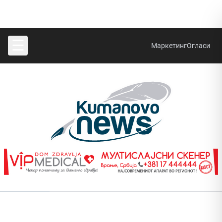
☰
Маркетинг
Огласи