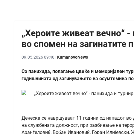
„Хероите живеат вечно“ -
во спомен на загинатите 
09.05.2026 09:40 |
KumanovoNews
Со панихида, полагање цвеќе и меморијален тур
годишнината од загинувањето на осумтемина по
Денеска се навршуваат 11 години од нападот во 
на службената должност, при разбивање на теро
Аранѓеловиќ, Бобан Ивановиќ, Горан Илијевски,