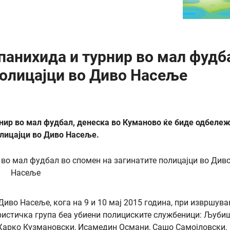
 панихида и турнир во мал фудб
полицајци во Диво Насеље
нир во мал фудбал, денеска во Куманово ќе биде одбеле
лицајци во Диво Насеље.
Диво Насеље, кога на 9 и 10 мај 2015 година, при извршув
ристичка група беа убиени полициските службеници: Љуби
 Жарко Кузмановски, Исамедин Османи, Сашо Самојловски,