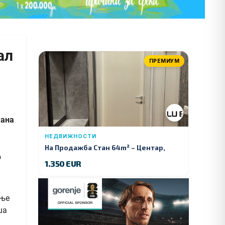
ал
ПРЕМИУМ
жана
НЕДВИЖНОСТИ
На Продажба Стан 64m² – Центар,
Куманово
1.350 EUR
ање
ша