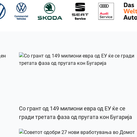
Со грант од 149 милиони евра од ЕУ ќе се
гради третата фаза од пругата кон Бугарија