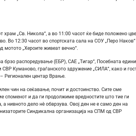
т храм „Св. Никола“, а во 11:00 часот ќе биде положено цв
о. Во 12:30 часот во спортската сала на СОУ „Перо Наков“
д мотото „Хероите живеат вечно“.
за брзо распоредување (ЕБР), САЕ „Тигар“, Посебната един
 СВР Куманово, граѓанското здружение „СИЛА“, како и гос
 – Регионален центар Врање.
силен чин на сеќавање, почит и достоинство. Сите сме
ме споменот и да ги продолжиме вредностите што тие ги
, а нивното дело нè обврзува. Овој ден не е само ден на
ганизаторите Синдикална организација на СПМ од СВР