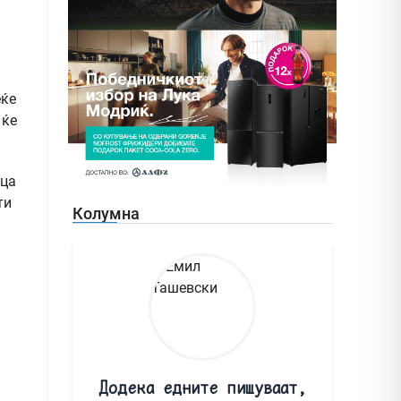
еќе
 ќе
ица
ти
Колумна
Додека едните пишуваат,