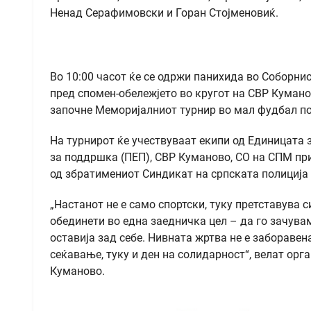
Ненад Серафимовски и Горан Стојменовиќ.
Во 10:00 часот ќе се одржи панихида во Соборнио
пред спомен-обележјето во кругот на СВР Куманов
започне Меморијалниот турнир во мал фудбал по
На турнирот ќе учествуваат екипи од Единицата 
за поддршка (ПЕП), СВР Куманово, СО на СПМ при
од збратимениот Синдикат на српската полиција
„Настанот не е само спортски, туку претставува 
обединети во една заедничка цел – да го зачува
оставија зад себе. Нивната жртва не е заборавена
сеќавање, туку и ден на солидарност“, велат ор
Куманово.