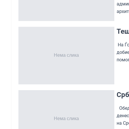
адми
архит
Теш
На Ѓо
доби
помог
Срб
Обед
денес
на Ср