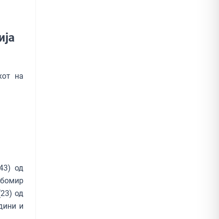
ија
хот на
43) од
убомир
23) од
дини и