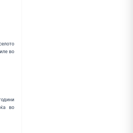
селото
иле во
години
оќа во