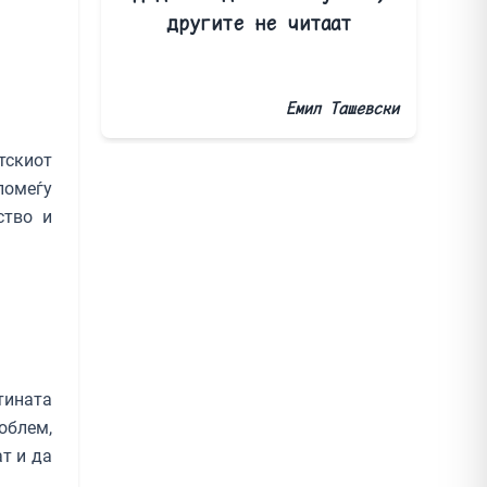
другите не читаат
Емил Ташевски
тскиот
помеѓу
ство и
тината
облем,
т и да