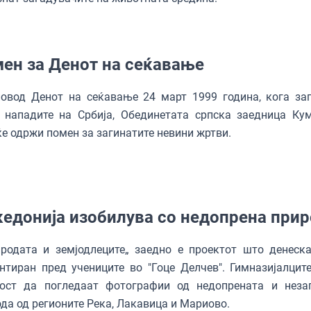
ен за Денот на сеќавање
овод Денот на сеќавање 24 март 1999 година, кога за
 нападите на Србија, Обединетата српска заедница Ку
ќе одржи помен за загинатите невини жртви.
едонија изобилува со недопрена при
родата и земјодлеците„ заедно е проектот што денеск
нтиран пред учениците во "Гоце Делчев". Гимназијалцит
ост да погледаат фотографии од недопрената и неза
да од регионите Река, Лакавица и Мариово.