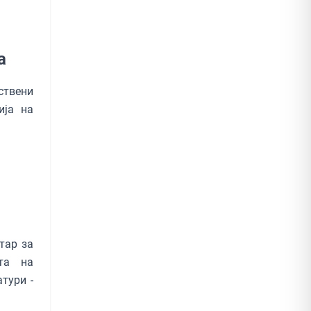
а
ствени
ија на
тар за
та на
тури -