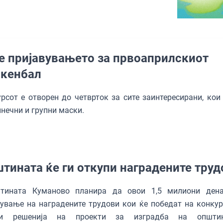
е пријавувањето за првоаприлскиот
кенбал
рсот е отворен до четврток за сите заинтересирани, кои
нечни и групни маски.
тината ќе ги откупи наградените труд
ината Куманово планира да овои 1,5 милиони дена
ување на наградените трудови кои ќе победат на конкур
ни решенија на проекти за изградба на општин