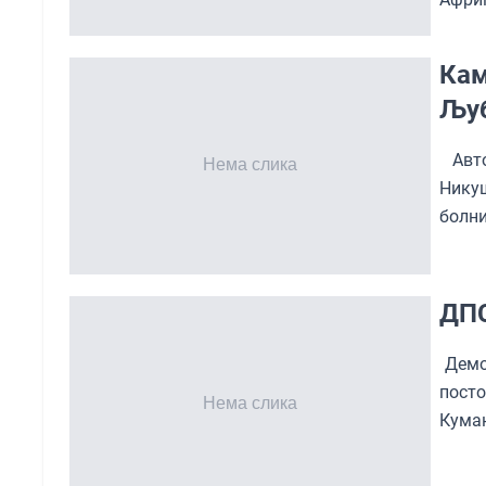
Кам
Љу
Авто
Никуш
болни
ДПС
Демок
пост
Куман