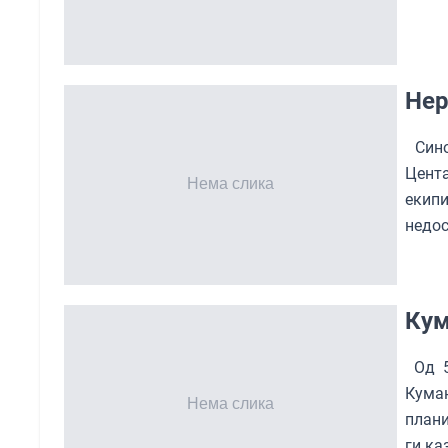
Нер
Синоќ
Цент
екипи
недос
Кум
Од 5
Куман
плани
ги ка