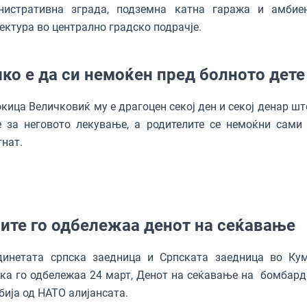
нистративна зграда, подземна катна гаража и амбие
ектура во централно градско подрачје.
ко е да си немоќен пред болното дете
кица Величковиќ му е драгоцен секој ден и секој денар шт
е за неговото лекување, а родителите се немоќни сами
нат.
ите го одбележаа денот на сеќавање
инетата српска заедница и Српската заедница во Ку
ка го одбележаа 24 март, Денот на сеќавање на бомбар
бија од НАТО алијансата.