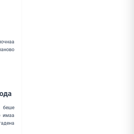
почнаа
маново
рода
а беше
е имаа
гадена