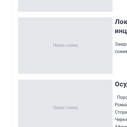
Лок
инц
Заед
сожив
Осу
Пора
Рома
Стоја
Черке
Африм