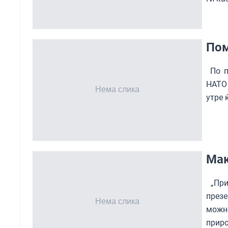
Пом
По п
НАТО
утре 
Мак
„При
презе
можн
приро