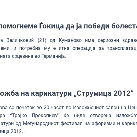
помогнеме Ѓокица да ја победи болест
ца Величковиќ (21) од Куманово има сериозни здрав
леми, и потребна му е итна операција за трансплатац
ната срцевина во Германија.
ожба на карикатури „Струмица 2012“
ва со почеток во 20 часот во Изложбениот салон на Цен
ура “Трајко Прокопиев“ ќе биде отворена изложба
атури од Меѓународниот фестивал на афоризми и карика
ица 2012„.