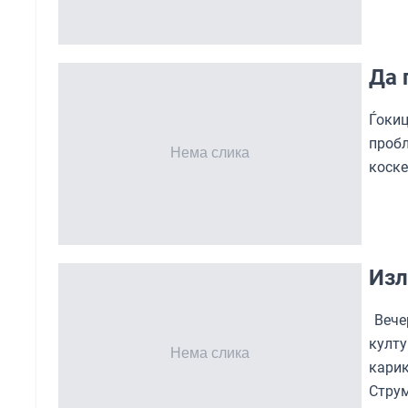
Да 
Ѓоки
проб
коске
Изл
Вечер
култ
карик
Струм