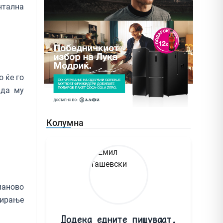
нтална
о ќе го
 да му
Колумна
маново
дирање
Додека едните пишуваат,