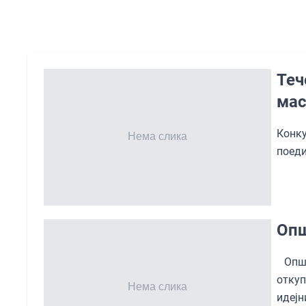
Теч
мас
Конку
поеди
Опш
Општ
откуп
идеј