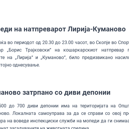
еди на натпреварот Лирија-Куманово
а во периодот од 20.30 до 23.00 часот, во Скопје во Спор
ар „Борис Трајковски“ на кошаркарскиот натпревар 
те на „Лирија“ и „Куманово“, било предизвикано насил
тојно однесување.
аново затрпано со диви депонии
00 до 700 диви депонии има на територијата на Опш
ово. Локалната самоуправа за да се справи со овој пр
ра на воведе инспекциски служби на мопеди да ги снимаа
знат загадувачите на животната средина.