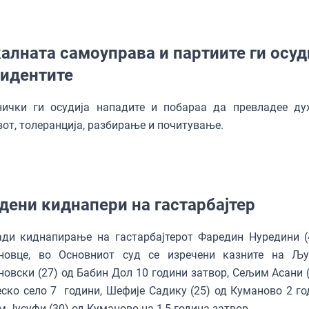
алната самоуправа и партиите ги осуд
идентите
нички ги осудија нападите и побараа да превладее ду
от, толеранција, разбирање и почитување.
дени киднапери на гастарбајтер
ди киднапирање на гастарбајтерот Фаредин Нуредини (
новце, во Основниот суд се изречени казните на Љ
новски (27) од Бабин Дол 10 години затвор, Сељим Асани (
ско село 7 години, Шефије Садику (25) од Куманово 2 го
 Јусуфи (30) од Куманово на 1,5 година затвор.