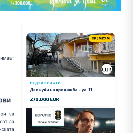
ПРЕМИУМ
 имаат
НЕДВИЖНОСТИ
Две куќи на продажба – ул. 11
Ноември (Наспроти Селман Туризам)
ови
270.000 EUR
ри за
сот за
ската