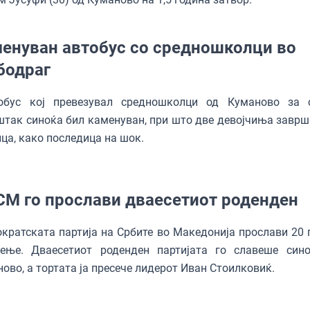
енуван автобус со средношколци во
бодраг
бус кој превезувал средношколци од Куманово за 
так синоќа бил каменуван, при што две девојчиња заврш
ца, како последица на шок.
М го прослави дваесетиот роденден
ратската партија на Србите во Македонија прослави 20 
оење. Дваесетиот роденден партијата го славеше син
ово, а тортата ја пресече лидерот Иван Стоилковиќ.