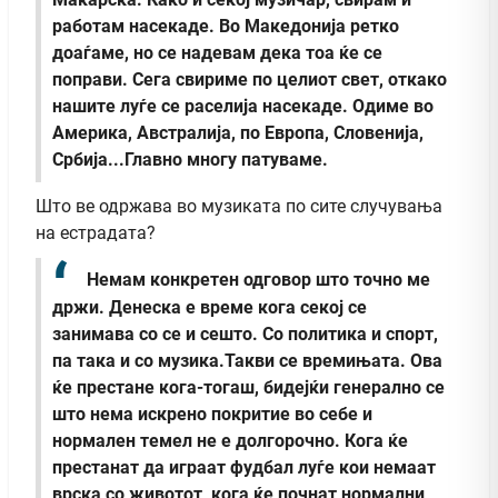
работам насекаде. Во Македонија ретко
доаѓаме, но се надевам дека тоа ќе се
поправи. Сега свириме по целиот свет, откако
нашите луѓе се раселија насекаде. Одиме во
Америка, Австралија, по Европа, Словенија,
Србија...Главно многу патуваме.
Што ве одржава во музиката по сите случувања
на естрадата?
Немам конкретен одговор што точно ме
држи. Денеска е време кога секој се
занимава со се и сешто. Со политика и спорт,
па така и со музика.Такви се времињата. Ова
ќе престане кога-тогаш, бидејќи генерално се
што нема искрено покритие во себе и
нормален темел не е долгорочно. Кога ќе
престанат да играат фудбал луѓе кои немаат
врска со животот, кога ќе почнат нормални