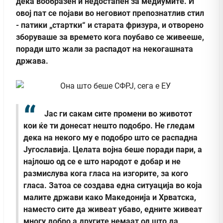
дека вообразен и недостапен за медиумите. И
овој пат се појави во неговиот препознатлив стил
- патики „стартки“ и старата фризура, и отворено
зборуваше за времето кога поубаво се живееше,
поради што жали за распадот на некогашната
држава.
Јас ги сакам сите промени во животот
кои ќе ти донесат нешто подобро. Не гледам
дека на некого му е подобро што се распадна
Југославија. Целата војна беше поради пари, а
најлошо од се е што народот е добар и не
размислува кога гласа на изгорите, за кого
гласа. Затоа се создава една ситуација во која
малите држави како Македонија и Хрватска,
наместо сите да живеат убаво, едните живеат
многу добро а другите немаат од што да