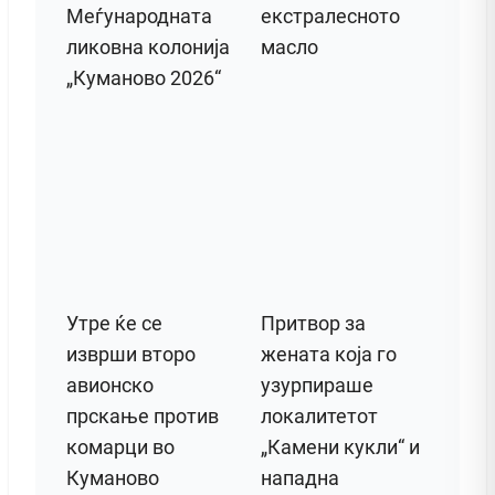
Меѓународната
екстралесното
ликовна колонија
масло
„Куманово 2026“
Утре ќе се
Притвор за
изврши второ
жената која го
авионско
узурпираше
прскање против
локалитетот
комарци во
„Камени кукли“ и
Куманово
нападна