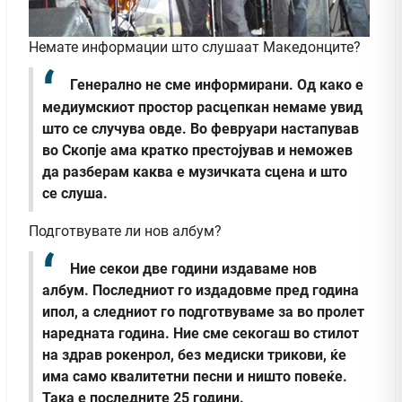
Немате информации што слушаат Македонците?
Генерално не сме информирани. Од како е
медиумскиот простор расцепкан немаме увид
што се случува овде. Во февруари настапував
во Скопје ама кратко престојував и неможев
да разберам каква е музичката сцена и што
се слуша.
Подготвувате ли нов албум?
Ние секои две години издаваме нов
албум. Последниот го издадовме пред година
ипол, а следниот го подготвуваме за во пролет
наредната година. Ние сме секогаш во стилот
на здрав рокенрол, без медиски трикови, ќе
има само квалитетни песни и ништо повеќе.
Така е последните 25 години.