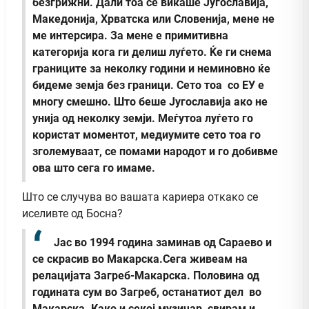
безгрижни. Дали тоа се викаше Југославија,
Македонија, Хрватска или Словенија, мене не
ме интерсира. За мене е примитивна
категорија кога ги делиш луѓето. Ќе ги снема
границите за неколку години и неминовно ќе
бидеме земја без граници. Сето тоа со ЕУ е
многу смешно. Што беше Југославија ако не
унија од неколку земји. Меѓутоа луѓето го
користат моментот, медиумите сето тоа го
зголемуваат, се помами народот и го добивме
ова што сега го имаме.
Што се случува во вашата кариера откако се
иселивте од Босна?
Јас во 1994 година заминав од Сараево и
се скрасив во Макарска.Сега живеам на
релацијата Загреб-Макарска. Половина од
годината сум во Загреб, останатиот дел во
Макарска. Како и секој музичар, свирам и