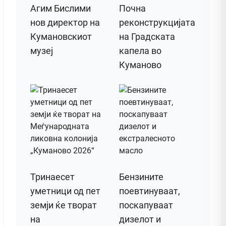
Агим Бислими
Почна
нов директор на
реконструкцијата
Кумановскиот
на Градската
музеј
капела во
Куманово
Тринаесет
Бензините
уметници од пет
поевтинуваат,
земји ќе творат
поскапуваат
на
дизелот и