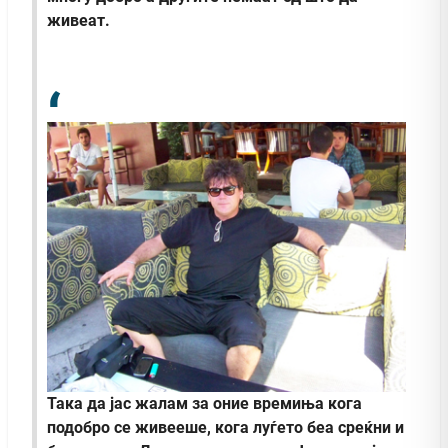
живеат.
Така да јас жалам за оние времиња кога
подобро се живееше, кога луѓето беа среќни и