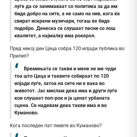
луѓе да се занимаваат со политика за да им
биде добро на сите, а не само на нив, кога ќе
свират искрени музичари, тогаш ќе биде
подобро. Денеска се слушаат песни со лош
квалитет, а најмалку има рокерол.
Пред некој ден Цеца собра 120 илјади публика во
Прилеп?
Времињата се такви и мене не ме чуди
тоа што Цеца и таквите собираат по 120
илјади луѓе, затоа на сите ни е вака во
животот. Јас мислам дека има и други луѓе
кои слушаат поп-рок и ја ценат урбаната
сцена. Се надевам дека такви има и во
Куманово.
Кога последен пат пеевте во Куманово?