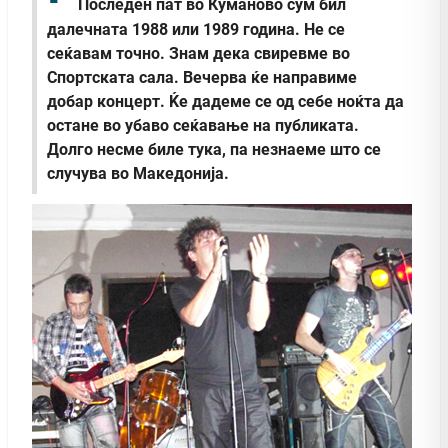
Последен пат во Куманово сум бил
далечната 1988 или 1989 година. Не се
сеќавам точно. Знам дека свиревме во
Спортската сала. Вечерва ќе направиме
добар концерт. Ќе дадеме се од себе ноќта да
остане во убаво сеќавање на публиката.
Долго несме биле тука, па незнаеме што се
случува во Македонија.