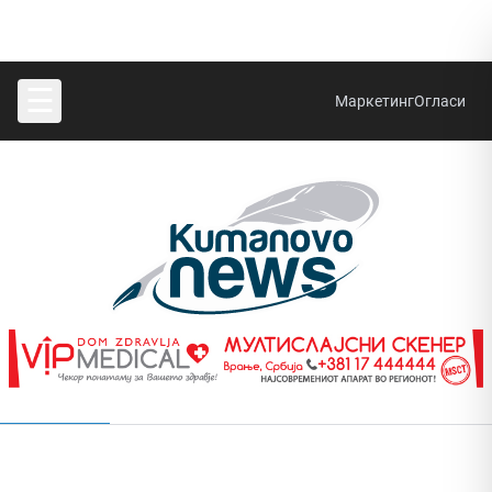
☰
Маркетинг
Огласи