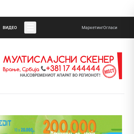
☰
ВИДЕО
Маркетинг
Огласи