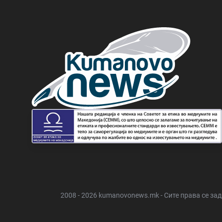
2008 - 2026 kumanovonews.mk - Сите права се за