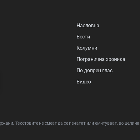
Насловна
Вести
Колумни
Погранична хроника
По допрен глас
Видео
држани.
Текстовите не смеат да се печатат или емитуваат, во целин