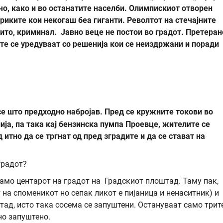
чо, како и во останатите населби. Олимпискиот отворен
бриките кои некогаш беа гиганти. Револтот на стечајните
мито, криминал. Јавно веце не постои во градот. Претеран
е се уредуваат со решенија кои се неиздржани и поради
е што предходно набројав. Пред се кружните токови во
ја, па така кај бензинска пумпа Проевце, жителите се
 итно да се тргнат од пред зградите и да се стават на
градот?
само центарот на градот на Градскиот плоштад. Таму пак,
т на споменикот но сепак ликот е пијаница и ненаситник) и
тад, исто така сосема се запуштени. Остануваат само трит
но запуштено.