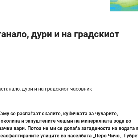
анало, дури и на градскиот
му се распаѓаат скалите, куќичката за чуварите,
а околина и запуштените чешми на минералната вода во
вачки вари. Потоа не ми се допаѓа загаденоста на водата 
 Неасфалтираните улиците во населбата „Перо Чичо„. Ѓубре