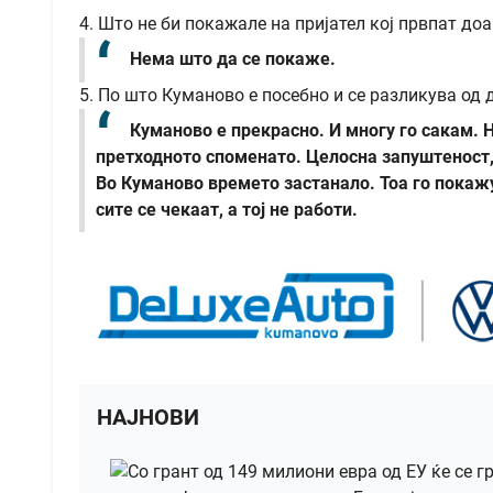
4. Што не би покажале на пријател кој првпат до
Нема што да се покаже.
5. По што Куманово е посебно и се разликува од 
Куманово е прекрасно. И многу го сакам. Н
претходното споменато. Целосна запуштеност, 
Во Куманово времето застанало. Тоа го покажу
сите се чекаат, а тој не работи.
НАЈНОВИ