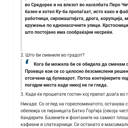
во Средорек и на влезот во населбата Перо Чи
базен и хотел Ку-ба пропаѓаат, исто како и фа
работници, сиромаштијата, дрога, корупција, 
кружење по еднонасочните улици. Крстосницит
што постојано има сообраќајни несреќи.
2. Што би смениле во градот?
Кога би можела би се обидела да сменам с
Проевце кои се со целосно безсмислени решени
отсечени од булеварот. Потоа контејнерите под
погодни места каде никој не ги гледа.
3. Каде ќе прошетате гостин кој првпат доаѓа во 
Никаде. Со оглед на гореспоменатото, останува 
обележја се пијаницата Батко Ѓорѓија (секоја чес
бандерите. Базените и фонтаните на самиот плош
кафеани и слаткарници. Се останато е максимал