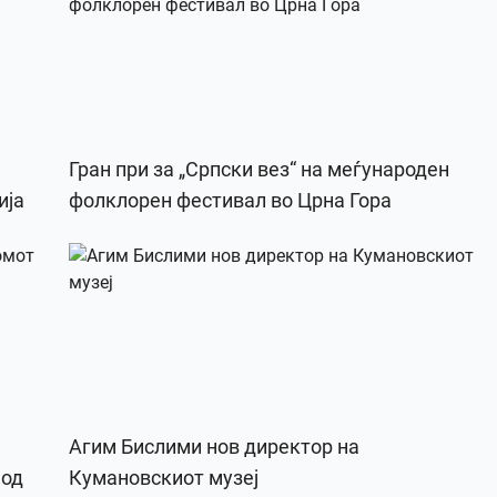
Гран при за „Српски вез“ на меѓународен
ија
фолклорен фестивал во Црна Гора
Агим Бислими нов директор на
 од
Кумановскиот музеј