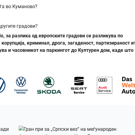
аѓа во Куманово?
другите градови?
о, за разлика од европските градови се разликува по
корупција, криминал, дрога, загаденост, партизираност и
ва и часовникот на паркингот до Културен дом, каде што