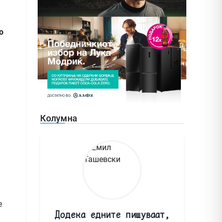
о
Колумна
е
Додека едните пишуваат,