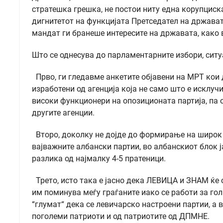
стратешка грешка, не постои ниту една корупциска
дигнитетот на функцијата Претседател на државата
мандат ги бранеше интересите на државата, како
Што се однесува до парламентарните избори, ситуа
Прво, ги гледавме анкетите објавени на МРТ кои 
изработени од агенција која не само што е исклу
високи функционери на опозиционата партија, па о
другите агенции.
Второ, доколку не дојде до формирање на широк 
вајважните албански партии, во албанскиот блок ј
разлика од најмалку 4-5 пратеници.
Трето, исто така е јасно дека ЛЕВИЦА и ЗНАМ ќе о
им поминува меѓу граѓаните иако се работи за гол
“глумат“ дека се левичарско настроени партии, а
поголеми патриоти и од патриотите од ДПМНЕ.