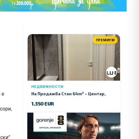
ПРЕМИУМ
НЕДВИЖНОСТИ
 е
На Продажба Стан 64m² – Центар,
Куманово
1.350 EUR
сори,
аски“