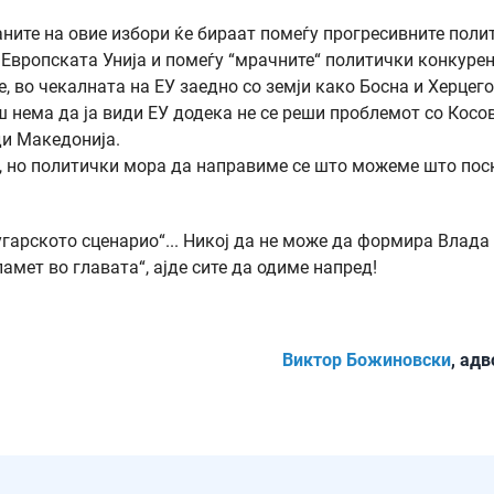
аните на овие избори ќе бираат помеѓу прогресивните поли
о Европската Унија и помеѓу “мрачните“ политички конкуре
е, во чекалната на ЕУ заедно со земји како Босна и Херцего
ш нема да ја види ЕУ додека не се реши проблемот со Косов
ди Македонија.
т, но политички мора да направиме се што можеме што пос
угарското сценарио“... Никој да не може да формира Влада
памет во главата“, ајде сите да одиме напред!
Виктор Божиновски
, ад