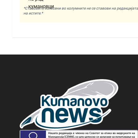
*Ставовите изнесени во колумните не се ставови на редакциј
на истите.*