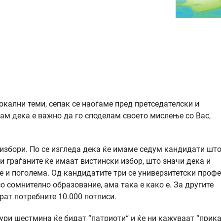
кални теми, сепак се наоѓаме пред претседателски и
ам дека е важно да го споделам своето мислење со Вас,
избори. По се изгледа дека ќе имаме седум кандидати што
и граѓаните ќе имаат вистински избор, што значи дека и
е и поголема. Од кандидатите три се универзитетски профе
о сомнително образование, ама така е како е. За другите
ат потребните 10.000 потписи.
ри шестмина ќе бидат “патриоти“ и ќе ни кажуваат “прик