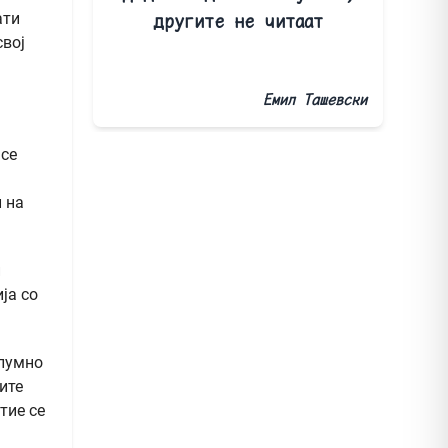
ати
другите не читаат
свој
Емил Ташевски
 се
 на
и
ја со
елумно
ите
тие се