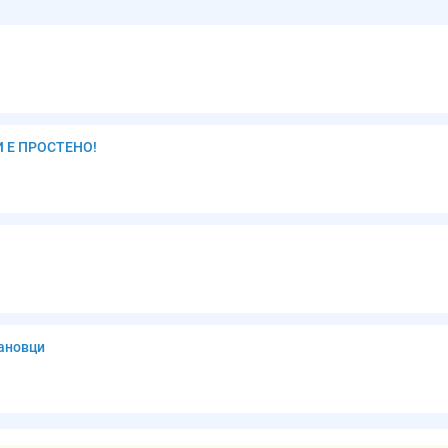
И Е ПРОСТЕНО!
мановци