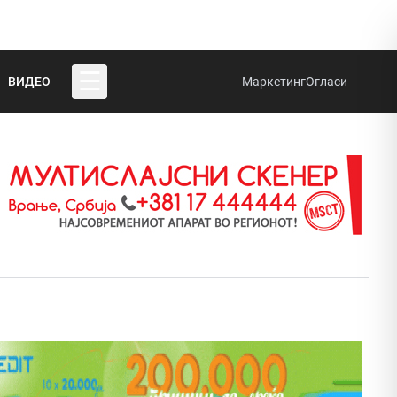
☰
ВИДЕО
Маркетинг
Огласи