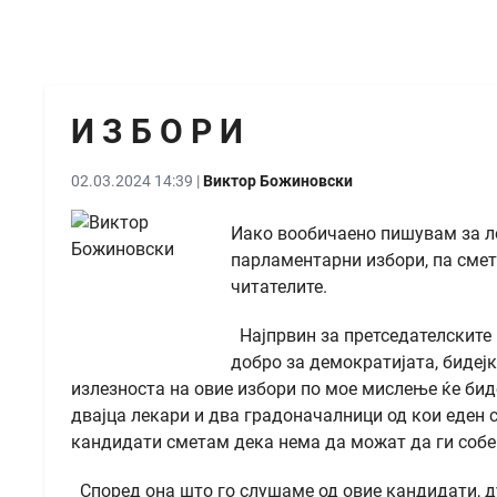
И З Б О Р И
02.03.2024 14:39 |
Виктор Божиновски
Иако вообичаено пишувам за ло
парламентарни избори, па смет
читателите.
Најпрвин за претседателските 
добро за демократијата, бидејк
излезноста на овие избори по мое мислење ќе бид
двајца лекари и два градоначалници од кои еден с
кандидати сметам дека нема да можат да ги собер
Според она што го слушаме од овие кандидати, ду