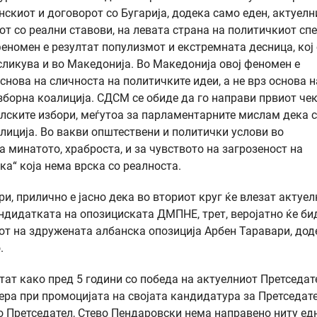
скиот и договорот со Бугарија, додека само еден, актуелн
т со реални ставови, на левата страна на политичкиот спе
еномен е резултат популизмот и екстремната десница, кој 
сликува и во Македонија. Во Македонија овој феномен е
нова на сличноста на политичките идеи, а не врз основа н
борна коалиција. СДСМ се обиде да го направи првиот че
елските избори, меѓутоа за парламентарните мислам дека с
иција. Во вакви општествени и политички услови во
 минатото, храброста, и за чувството на загрозеност на
ка“ која нема врска со реалноста.
, прилично е јасно дека во вториот круг ќе влезат актуел
ндидатката на опозициската ДМПНЕ, трет, веројатно ќе би
от на здружената албанска опозиција Арбен Таравари, дод
.
тат како пред 5 години со победа на актуелниот Претседат
чера при промоцијата на својата кандидатура за Претседат
ко Претседател, Стево Пендаровски нема направено ниту ед