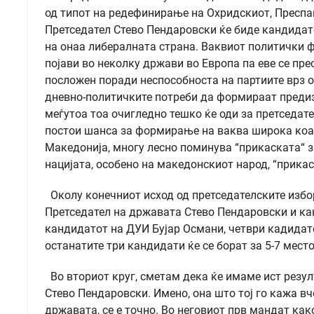
од типот на редефинирање на Охридскиот, Преспан
Претседател Стево Пендаровски ќе биде кандидато
на онаа либералната страна. Ваквиот политички ф
појави во неколку држави во Европа па еве се пре
посложен поради неспособноста на партиите врз ос
дневно-политичките потреби да формираат предиз
меѓутоа тоа очигледно тешко ќе оди за претседат
постои шанса за формирање на ваква широка коал
Македонија, многу лесно поминува “прикаската“ за
нацијата, особено на македонскиот народ, “прикас
Околу конечниот исход од претседателските избори
Претседател на државата Стево Пендаровски и ка
кандидатот на ДУИ Бујар Османи, четври кадидат
останатите три кандидати ќе се борат за 5-7 место
Во вториот круг, сметам дека ќе имаме ист резул
Стево Пендаровски. Имено, она што тој го кажа в
државата, се е точно. Во неговиот прв мандат ка