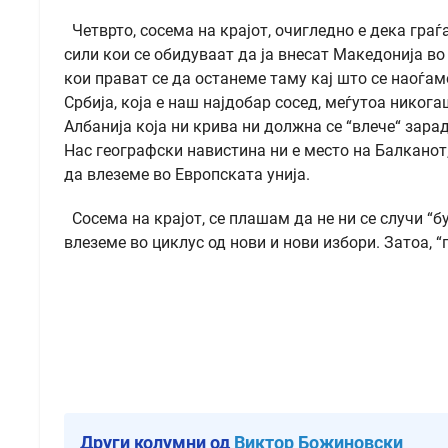
Четврто, сосема на крајот, очигледно е дека граѓ
сили кои се обидуваат да ја внесат Македонија в
кои прават се да останеме таму кај што се наоѓам
Србија, која е наш најдобар сосед, меѓутоа никога
Албанија која ни крива ни должна се “влече“ зара
Нас географски навистина ни е место на Балкано
да влеземе во Европската унија.
Сосема на крајот, се плашам да не ни се случи “б
влеземе во циклус од нови и нови избори. Затоа, “
Други колумни од
Виктор Божиновски