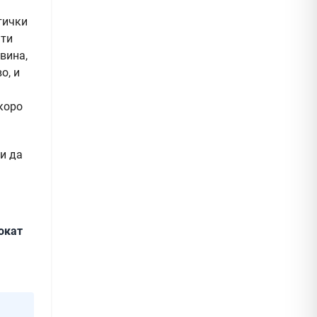
тички
нти
вина,
о, и
коро
 и да
вокат