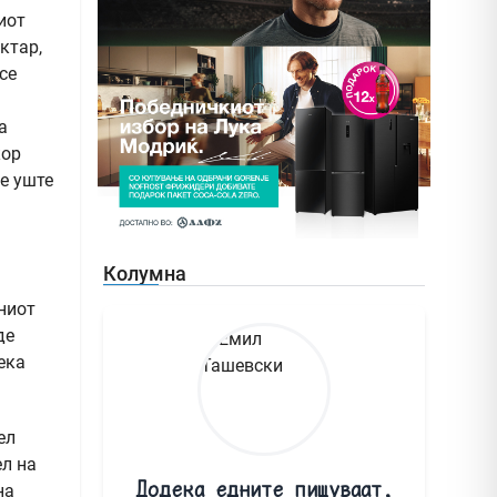
иот
ктар,
се
а
кор
е уште
Колумна
ниот
де
ека
ел
ел на
Додека едните пишуваат,
на