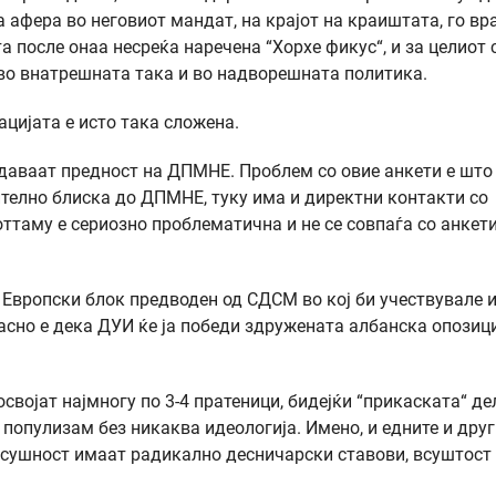
 афера во неговиот мандат, на крајот на краиштата, го вр
 после онаа несреќа наречена “Хорхе фикус“, и за целиот 
 во внатрешната така и во надворешната политика.
цијата е исто така сложена.
даваат предност на ДПМНЕ. Проблем со овие анкети е што
чително блиска до ДПМНЕ, туку има и директни контакти со
ттаму е сериозно проблематична и не се совпаѓа со анкети
Европски блок предводен од СДСМ во кој би учествувале 
асно е дека ДУИ ќе ја победи здружената албанска опозици
својат најмногу по 3-4 пратеници, бидејќи “прикаската“ д
 популизам без никаква идеологија. Имено, и едните и друг
 всушност имаат радикално десничарски ставови, всуштост 