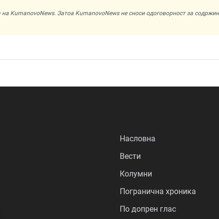
ата на KumanovoNews. Затоа KumanovoNews не сноси одоговорност за содржи
Насловна
Вести
Колумни
Погранична хроника
По допрен глас