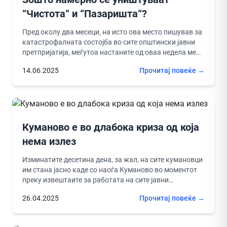
“Чистота“ и “Пазаришта“?
Пред околу два месеци, на исто ова место пишував за
катастрофалната состојба во сите општински јавни
претпријатија, меѓутоа настаните од оваа недела ме
замислија да...
14.06.2025
Прочитај повеќе →
Куманово е во длабока криза од која
нема излез
Изминатите десетина дена, за жал, на сите кумановци
им стана јасно каде со наоѓа Куманово во моментот
преку извештаите за работата на сите јавни
претпријатија,...
26.04.2025
Прочитај повеќе →