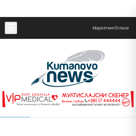
☰
Маркетинг
Огласи