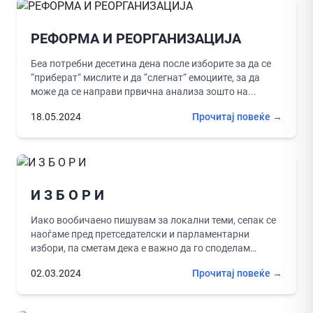
РЕФОРМА И РЕОРГАНИЗАЦИЈА
Беа потребни десетина дена после изборите за да се
“приберат“ мислите и да “слегнат“ емоциите, за да
може да се направи првична анализа зошто на...
18.05.2024
Прочитај повеќе →
И З Б О Р И
Иако вообичаено пишувам за локални теми, сепак се
наоѓаме пред претседателски и парламентарни
избори, па сметам дека е важно да го споделам
своето мислење со...
02.03.2024
Прочитај повеќе →