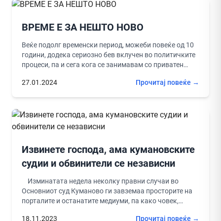
ВРЕМЕ Е ЗА НЕШТО НОВО
Веќе подолг временски период, можеби повеќе од 10
години, додека сериозно бев вклучен во политичките
процеси, па и сега кога се занимавам со приватен
бизнис...
27.01.2024
Прочитај повеќе →
Извинете господа, ама кумановските
судии и обвинители се независни
Изминатата недела неколку правни случаи во
Основниот суд Куманово ги завземаа просторите на
порталите и останатите медиуми, па како човек,
правник и адвокат вклучен...
18.11.2023
Прочитај повеќе →