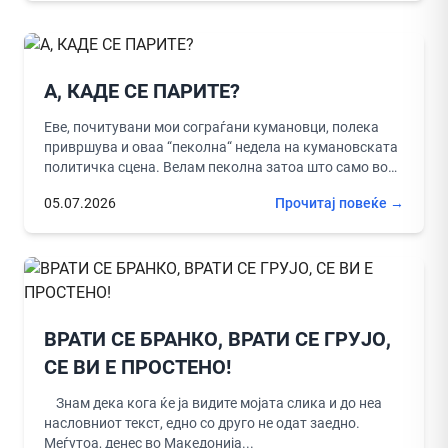
А, КАДЕ СЕ ПАРИТЕ?
Еве, почитувани мои сограѓани кумановци, полека
привршува и оваа “пеколна“ недела на кумановската
политичка сцена. Велам пеколна затоа што само во
еден ден, на само...
05.07.2026
Прочитај повеќе →
ВРАТИ СЕ БРАНКО, ВРАТИ СЕ ГРУЈО,
СЕ ВИ Е ПРОСТЕНО!
Знам дека кога ќе ја видите мојата слика и до неа
насловниот текст, едно со друго не одат заедно.
Меѓутоа, денес во Македонија...