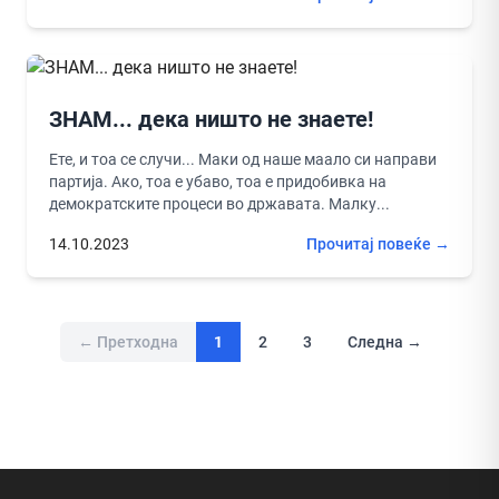
ЗНАМ... дека ништо не знаете!
Ете, и тоа се случи... Маки од наше маало си направи
партија. Ако, тоа е убаво, тоа е придобивка на
демократските процеси во државата. Малку...
14.10.2023
Прочитај повеќе →
← Претходна
1
2
3
Следна →