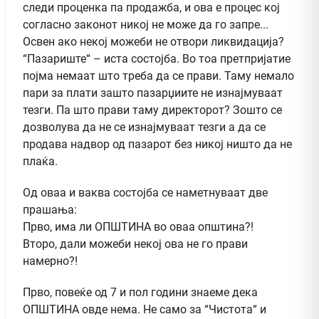
следи проценка па продажба, и ова е процес кој
согласно законот никој не може да го запре...
Освен ако некој можеби не отвори ликвидација?
“Пазариште“ – иста состојба. Во тоа претпријатие
појма немаат што треба да се прави. Таму немало
пари за плати зашто пазарџиите не изнајмуваат
тезги. Па што прави таму директорот? Зошто се
дозволува да не се изнајмуваат тезги а да се
продава надвор од пазарот без никој ништо да не
плаќа.
Од оваа и ваква состојба се наметнуваат две
прашања:
Прво, има ли ОПШТИНА во оваа општина?!
Второ, дали можеби некој ова не го прави
намерно?!
Прво, повеќе од 7 и пол години знаеме дека
ОПШТИНА овде нема. Не само за “Чистота“ и