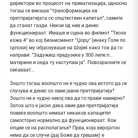
директори во процесот на приватизација, односно
тогаш се викаше “трансформација на
претпријатијата со општествен капитал“, самите
да станат газди. Некои од нив и денес
функционираат. Имаше и сцена во филмот “Тесна
кожа 4“ во кој бизнисменот “Џорџ“ (инаку Ѓоле по
српски) му објаснуваше на Шојиќ како тоа да го
направи: “Задужиш предузеќе у 300 лепе п...
материне и онда ту наступам ја“. Повозрасните се
сеќаваат...
Зошто тогаш воопшто не е чудно ова истото да се
случува и денес со овие јавни претпријатија?
Зошто не е чудно некој ова да го прави намерно?
Затоа што е јасно дека овие две претпријатија
повеќе воопшто немаат никаков капацитет
самостојно нормално да функционираат. Кои
опции се на располагање? Прва, која веројатно
нема да се случи (дај Боже да грешам) е