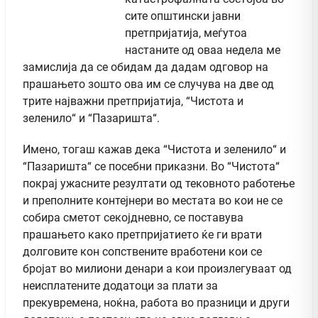
сите општински јавни
претпријатија, меѓутоа
настаните од оваа недела ме
замислија да се обидам да дадам одговор на
прашањето зошто ова им се случува на две од
трите најважни претпријатија, “Чистота и
зеленило“ и “Пазаришта“.
Имено, тогаш кажав дека “Чистота и зеленило“ и
“Пазаришта“ се посебни приказни. Во “Чистота“
покрај ужасните резултати од тековното работење
и преполните контејнери во местата во кои не се
собира сметот секојдневно, се поставува
прашањето како претпријатието ќе ги врати
долговите кон сопствените вработени кои се
бројат во милиони денари а кои произлегуваат од
неисплатените додатоци за плати за
прекувремена, ноќна, работа во празници и други