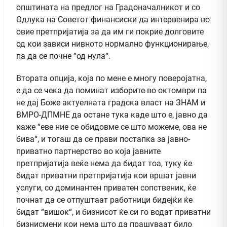
општината на предлог на Градоначалникот и со
Одлука на Советот финансиски да интервенира во
овие претпријатија за да им ги покрие долговите
од кои зависи нивното нормално функционирање,
па да се почне “од нула“.
Втората опција, која по мене е многу поверојатна,
е да се чека да поминат изборите во октомври па
не дај Боже актуелната градска власт на ЗНАМ и
ВМРО-ДПМНЕ да остане тука каде што е, јавно да
каже “еве ние се обидовме се што можеме, ова не
бива“, и тогаш да се прави постапка за јавно-
приватно партнерство во која јавните
претпријатија веќе нема да бидат тоа, туку ќе
бидат приватни претпријатија кои вршат јавни
услуги, со доминантен приватен сопственик, ќе
почнат да се отпуштаат работници бидејќи ќе
бидат “вишок“, и бизнисот ќе си го водат приватни
бизнисмени кои нема што да прашуваат било