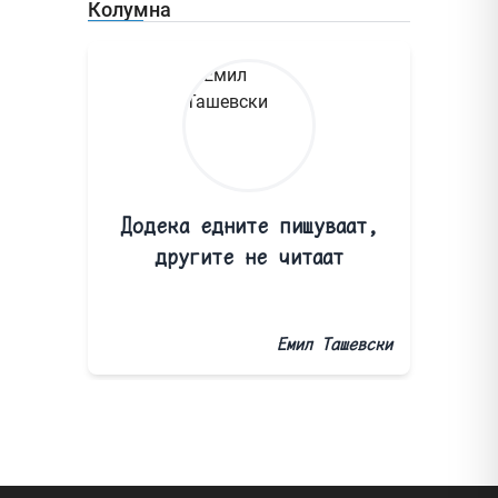
Колумна
Додека едните пишуваат,
другите не читаат
Емил Ташевски