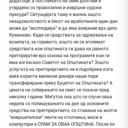
додатоци, а постоењето на овие долгови е
утврдено со правосилни и извршни судски
пресуди? Ситуацијата таму е жална зашто
незадоволството и бесот на вработените еден ден
може да “експлодира“ и да има влијание врз цело
Куманово. Каде се средствата за одржување на
возилата, за горивото, зошто не се зголемат
средствата кои општината ги дава на јавното
претпријатие врз основа на програмите кои ги
има изгласано Советот на Општината? Зошто
услугата на претпријатието не е подобрена кога
веќе користи милиони денари наши пари
трансферирани преку Буџетот на Општината? А
цената на собирањето на смет се покачи пред
неколку години. Меѓутоа она што се случи оваа
недела со попишувањето на дел од основните
средства на претпријатието, со ставање на жолти
“извршителски“ ленти на столчиња, маси и
компјутери е СРАМ ЗА ОВАА ОПШТИНА. После ќе