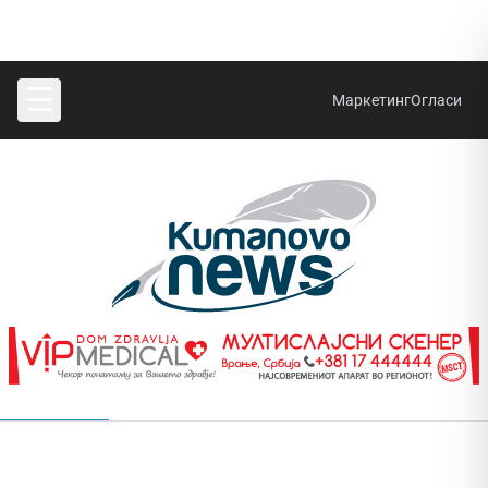
☰
Маркетинг
Огласи