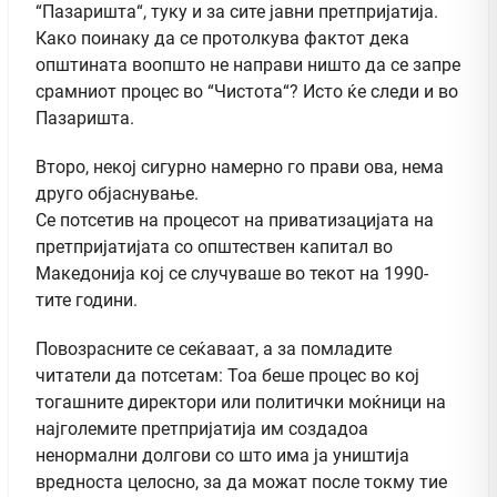
“Пазаришта“, туку и за сите јавни претпријатија.
Како поинаку да се протолкува фактот дека
општината воопшто не направи ништо да се запре
срамниот процес во “Чистота“? Исто ќе следи и во
Пазаришта.
Второ, некој сигурно намерно го прави ова, нема
друго објаснување.
Се потсетив на процесот на приватизацијата на
претпријатијата со општествен капитал во
Македонија кој се случуваше во текот на 1990-
тите години.
Повозрасните се сеќаваат, а за помладите
читатели да потсетам: Тоа беше процес во кој
тогашните директори или политички моќници на
најголемите претпријатија им создадоа
ненормални долгови со што има ја уништија
вредноста целосно, за да можат после токму тие