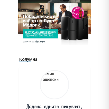
Колумна
Додека едните пишуваат,