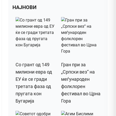
НАЈНОВИ
Со грант од 149
Гран при за
милиони евра од
„Српски вез“ на
ЕУ ќе се гради
меѓународен
третата фаза од
фолклорен
пругата кон
фестивал во Црна
Бугарија
Гора