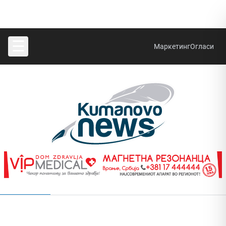
☰
Маркетинг
Огласи