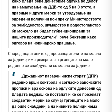
како Влада веќе донесовме одлука во делот
на намалување на ДДВ-то од 5 на 0 отсто, а
правиме и други мерки за утврдување на
одредени количини кои преку Министерството
за земјоделство, шумарство и водостопанство
би можело да бидат субвенционирани за
нашите производители“, рече Бектеши како
одговор на новинарско прашање.
Според податоците од производителите на масло
за јадење, има резерви, а трговците на мало
редовно се снабдувани со масло за јадење.
„Државниот пазарен инспекторат (ДПИ)
редовно врши контрола и согласно законските
прописи и врз основа на одлуките донесени од
Владата веднаш ќе постапат и ќе се преземат
соодветни мерки во случај трговците на мало
да биле снабдени, а на нивните полици нема