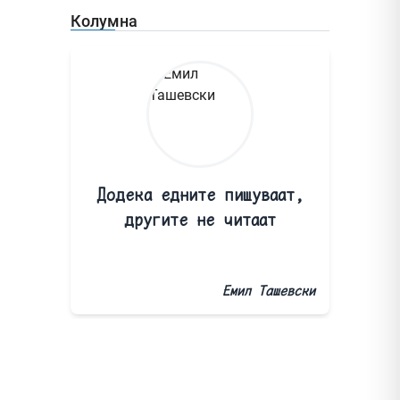
Колумна
Додека едните пишуваат,
другите не читаат
Емил Ташевски