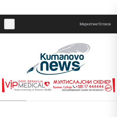
☰
Маркетинг
Огласи