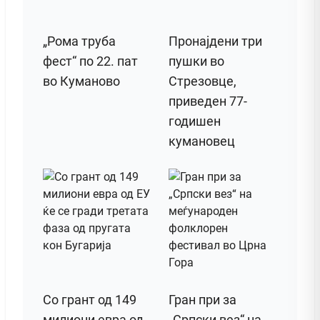
„Рома труба
Пронајдени три
фест“ по 22. пат
пушки во
во Куманово
Стрезовце,
приведен 77-
годишен
кумановец
Со грант од 149
Гран при за
милиони евра од
„Српски вез“ на