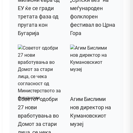
ЕУ ќе се гради
меѓународен
третата фаза од
фолклорен
пругата кон
фестивал во Црна
Бугарија
Гора
Советот одобри
Агим Бислими
27 нови
нов директор на
вработувања во
Кумановскиот
Домот за стари
музеј
лица, се чека