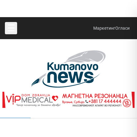
☰
Маркетинг
Огласи