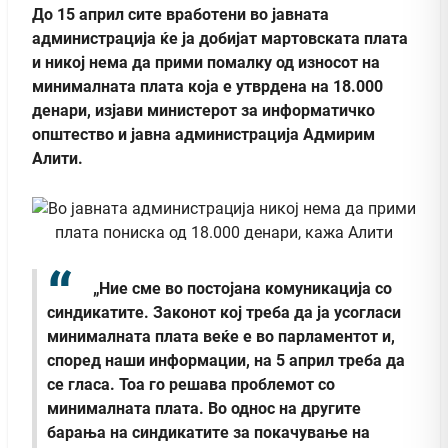
До 15 април сите вработени во јавната
администрација ќе ja добијат мартовската плата
и никој нема да прими помалку од износот на
минималната плата која е утврдена на 18.000
денари, изјави министерот за информатичко
општество и јавна администрација Адмирим
Алити.
„Ние сме во постојана комуникација со
синдикатите. Законот кој треба да ја усогласи
минималната плата веќе е во парламентот и,
според наши информации, на 5 април треба да
се гласа. Тоа го решава проблемот со
минималната плата. Во однос на другите
барања на синдикатите за покачување на