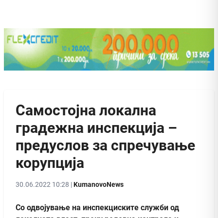
Самостојна локална
градежна инспекција –
предуслов за спречување
корупција
30.06.2022 10:28 |
KumanovoNews
Со одвојување на инспекциските служби од