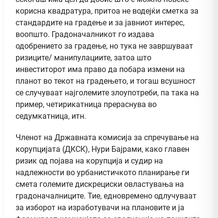
корисна квадратура, притоа не водејќи сметка за
стандардите на градење и за јавниот интерес,
воопшто. Градоначалникот го издава
одобрението за градење, но тука не завршуваат
ризиците/ манипулациите, затоа што
инвеститорот има право да побара измени на
планот во текот на градењето, и тогаш всушност
се случуваат најголемите злоупотреби, па така на
пример, четирикатница прераснува во
седумкатница, итн.
Членот на Државната комисија за спречување на
корупцијата (ДКСК), Нури Бајрами, како главен
ризик од појава на корупција и судир на
надлежности во урбанистичкото планирање ги
смета големите дискрециски овластувања на
градоначалниците. Тие, едновремено одлучуваат
за изборот на изработувачи на плановите и ја