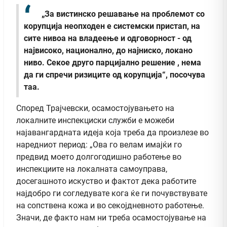
„За вистинско решавање на проблемот со
корупција неопходен е системски пристап, на
сите нивоа на владеење и одговорност - од
највисоко, национално, до најниско, локано
ниво. Секое друго парцијално решение , нема
да ги спречи ризиците од корупција“, посочува
таа.
Според Трајчевски, осамостојувањето на
локалните инспекциски служби е можеби
најавангардната идеја која треба да произлезе во
наредниот период: „Ова го велам имајќи го
предвид моето долгогодишно работење во
инспекциите на локалната самоуправа,
досегашното искуство и фактот дека работите
најдобро ги согледувате кога ќе ги почувствувате
на сопствена кожа и во секојдневното работење.
Значи, де факто нам ни треба осамостојување на