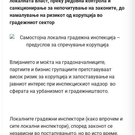
локалната власт, преку редовна контрола и
санкционирање за непочитување на законите, до
намалување на ризикот од корупција во
градежниот сектор
Влијанието и моќта на градоначалниците,
партиите и бизнис групациите претставуваат
висок ризик за корупција и запоставување на
јавниот интерес при инспекцискиот надзор во
сферата на урбанизмот и градежништвото.
Локалните градежни инспектори (како впрочем и
сите локални инспектори), според законот се
независни во постапувањето, но во исто време,