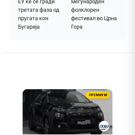
ЕУ ќе се гради
меѓународен
третата фаза од
фолклорен
пругата кон
фестивал во Црна
Бугарија
Гора
ПРЕМИУМ