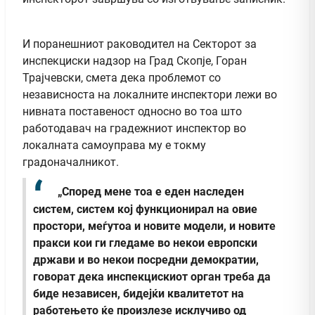
И поранешниот раководител на Секторот за
инспекциски надзор на Град Скопје, Горан
Трајчевски, смета дека проблемот со
независноста на локалните инспектори лежи во
нивната поставеност односно во тоа што
работодавач на градежниот инспектор во
локалната самоуправа му е токму
градоначалникот.
„Според мене тоа е еден наследен
систем, систем кој функционирал на овие
простори, меѓутоа и новите модели, и новите
пракси кои ги гледаме во некои европски
држави и во некои посредни демократии,
говорат дека инспекцискиот орган треба да
биде независен, бидејќи квалитетот на
работењето ќе произлезе исклучиво од