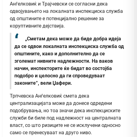
Анѓелковиќ и Трајчевски се согласни дека
одвојувањето на локалната инспекциска служба
од општините е потенцијално решение за
коруптивните дејствија.
„Сметам дека може да биде добра идеја
да се одвои локалната инспекциска служба од
општините, како и дополнително да се
зголемат нивните надлежности. На ваков
начин, инспекторите ќе бидат во состојба
подобро и целосно да ги спроведуваат
законите“, вели Џафери.
Трпчевска Анѓелковиќ смета дека
централизацијата може да донесе одредени
подобрувања, но тоа значи дека инспекциските
служби би биле под надлежност на централната
власт, со што ризиците не се исклучени односно
само се пренесуваат на друго ниво.