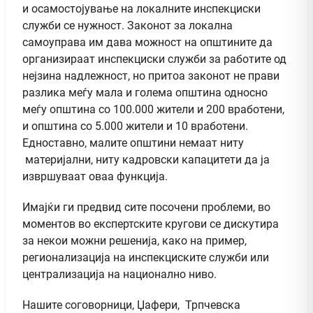
и осамостојување на локалните инспекциски
служби се нужност. Законот за локална
самоуправа им дава можност на општините да
организираат инспекциски служби за работите од
нејзина надлежност, но притоа законот не прави
разлика меѓу мала и голема општина односно
меѓу општина со 100.000 жители и 200 вработени,
и општина со 5.000 жители и 10 вработени.
Едноставно, малите општини немаат ниту
материјални, ниту кадровски капацитети да ја
извршуваат оваа функција.
Имајќи ги предвид сите посочени проблеми, во
моментов во експертските кругови се дискутира
за некои можни решенија, како на пример,
регионализација на инспекциските служби или
централизација на национално ниво.
Нашите соговорници, Џафери, Трпчевска