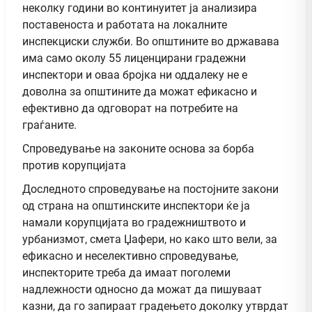
неколку години во континуитет ја анализира
поставеноста и работата на локалните
инспекциски служби. Во општините во државава
има само околу 55 лиценцирани градежни
инспектори и оваа бројка ни оддалеку не е
доволна за општините да можат ефикасно и
ефективно да одговорат на потребите на
граѓаните.
Спроведување на законите основа за борба
против корупцијата
Доследното спроведување на постојните закони
од страна на општинските инспектори ќе ја
намали корупцијата во градежништвото и
урбанизмот, смета Џафери, но како што вели, за
ефикасно и неселективно спроведување,
инспекторите треба да имаат поголеми
надлежности односно да можат да пишуваат
казни, да го запираат градењето доколку утврдат