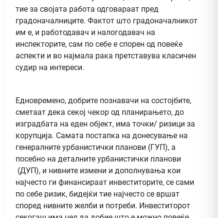
тие за својата работа одговараат пред
градоначалниците. Фактот што градоначалникот
им е, и работодавач и налогодавач на
инспекторите, сам по себе е спорен од повеќе
аспекти и во најмала рака претставува класичен
судир на интереси.
Едновремено, добрите познавачи на состојбите,
сметаат дека секој чекор од планирањето, до
изградбата на еден објект, има точки/ ризици за
корупција. Самата постапка на донесување на
генералните урбанистички планови (ГУП), а
посебно на деталните урбанистички планови
(ДУП), и нивните измени и дополнувања кои
најчесто ги финансираат инвеститорите, се сами
по себе ризик, бидејќи тие најчесто се вршат
според нивните желби и потреби. Инвеститорот
секогаш има цел да добие што е можно повеќе