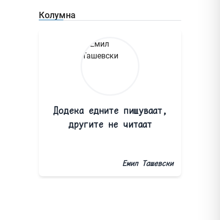
Колумна
Додека едните пишуваат,
другите не читаат
Емил Ташевски