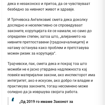
дека е незаконско и притоа, да се чувствуваат
безбедно за нивниот живот и здравје.
И Трпчевска Анѓелковиќ смета дека доколку
доследно и неселективно се спроведуваат
законите, корупцијата ќе се намали, но само до
определен степен, затоа што, „влијанието на
нивните претпоставени (градоначалниците) и
натаму останува како проблем и претставува
можен ризик за корупција“.
Трајчевски, пак, смета дека и покрај тоа што
можеби не е јасно утврдена надлежноста кај
повеќе материјални закони, ако инспекторот има
интегритет, ако е искусен, ако добро ги владее и
практикува законите, тогаш несомнено може
солидно да ја извршува својата работа.
„Од 2019 го имаме Законот за