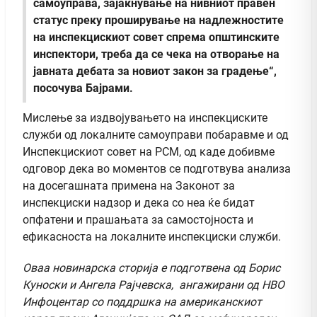
самоуправа, зајакнување на нивниот правен
статус преку проширување на надлежностите
на инспекцискиот совет спрема општинските
инспектори, треба да се чека на отворање на
јавната дебата за новиот закон за градење“,
посочува Бајрами.
Мислење за издвојувањето на инспекциските
служби од локалните самоуправи побаравме и од
Инспекцискиот совет на РСМ, од каде добивме
одговор дека во моментов се подготвува анализа
на досегашната примена на Законот за
инспекциски надзор и дека со неа ќе бидат
опфатени и прашањата за самостојноста и
ефикасноста на локалните инспекциски служби.
Оваа новинарска сторија е подготвена од Борис
Куноски и Ангела Рајчевска, ангажирани од НВО
Инфоцентар со поддршка на американскиот