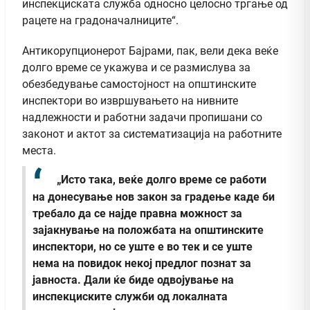
инспекциската служба односно целосно тргање од
рацете на градоначалниците“.
Антикорупционерот Бајрами, пак, вели дека веќе
долго време се укажува и се размислува за
обезбедување самостојност на општинските
инспектори во извршувањето на нивните
надлежности и работни задачи пропишани со
законот и актот за систематизација на работните
места.
„Исто така, веќе долго време се работи
на донесување нов закон за градење каде би
требало да се најде правна можност за
зајакнување на положбата на општинските
инспектори, но се уште е во тек и се уште
нема на повидок некој предлог познат за
јавноста. Дали ќе биде одвојување на
инспекциските служби од локалната