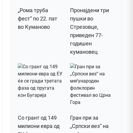
„Рома труба
Пронајдени три
фест“ по 22. пат
пушки во
во Куманово
Стрезовце,
приведен 77-
годишен
кумановец
Со грант од 149
Гран при за
милиони евра од
„Српски вез“ на