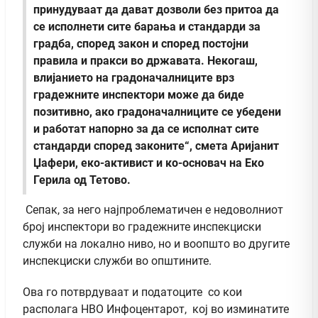
принудуваат да дават дозволи без притоа да
се исполнети сите барања и стандарди за
градба, според закон и според постојни
правила и пракси во државата. Некогаш,
влијанието на градоначалниците врз
градежните инспектори може да биде
позитивно, ако градоначалниците се убедени
и работат напорно за да се исполнат сите
стандарди според законите“, смета Аријанит
Џафери, еко-активист и ко-основач на Еко
Герила од Тетово.
Сепак, за него најпроблематичен е недоволниот
број инспектори во градежните инспекциски
служби на локално ниво, но и воопшто во другите
инспекциски служби во општините.
Ова го потврдуваат и податоците со кои
располага НВО Инфоцентарот, кој во изминатите