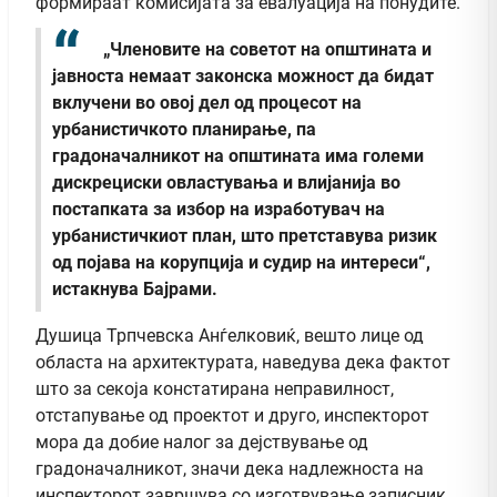
формираат комисијата за евалуација на понудите.
„Членовите на советот на општината и
јавноста немаат законска можност да бидат
вклучени во овој дел од процесот на
урбанистичкото планирање, па
градоначалникот на општината има големи
дискрециски овластувања и влијанија во
постапката за избор на изработувач на
урбанистичкиот план, што претставува ризик
од појава на корупција и судир на интереси“,
истакнува Бајрами.
Душица Трпчевска Анѓелковиќ, вешто лице од
областа на архитектурата, наведува дека фактот
што за секоја констатирана неправилност,
отстапување од проектот и друго, инспекторот
мора да добие налог за дејствување од
градоначалникот, значи дека надлежноста на
инспекторот завршува со изготвување записник.