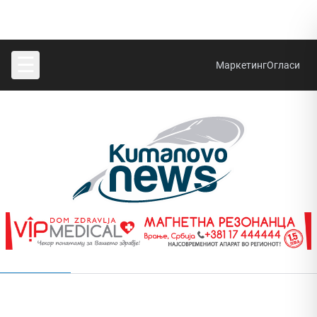
☰
Маркетинг
Огласи