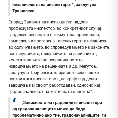
независноста на инспекторот“, заклучува
Трајчевски.
Според Законот за инспекциски надзор,
професијата инспектор, во конкретниот случај
градежен инспектор е токму така пропишана,
замислена и поставена - инспекторот е независен
во одлучувањето, во спроведувањето на законите,
постапувањето, пишувањето на записникот,
констатирањето на неправилностите,
извршувањето на решенијата и др. Меѓутоа,
заклучува Трајчевски, влијанието секогаш ќе
постои кога инспекторот „на крајот од денот
завршува кај својот работодавач, односно кај
градоначалникот на матичната општина“.
„Зависноста на градежните инспектори
од градоначалниците може да биде
проблематично ако тие, градоначалниците, ги