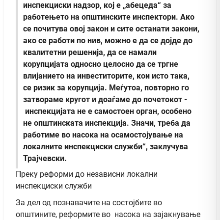
инспекциски надзор, кој е „абецеда“ за
работењето на општинските инспектори. Ако
се почитува овој закон и сите останати закони,
ако се работи по нив, можно е да се дојде до
квалитетни решенија, да се намали
корупцијата односно целосно да се тргне
влијанието на инвеститорите, кои исто така,
се ризик за корупција. Меѓутоа, повторно го
затвораме кругот и доаѓаме до почетокот -
инспекцијата не е самостоен орган, особено
не општинската инспекција. Значи, треба да
работиме во насока на осамостојување на
локалните инспекциски служби“, заклучува
Трајчевски.
Преку реформи до независни локални
инспекциски служби
За дел од познавачите на состојбите во
општините, реформите во насока на зајакнување