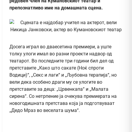
редовен член на Кумановскиот театар и
препознатливо име на домашната сцена.
Досега играл во дваесетина премиери, а уште
толку улоги имал во разни проекти надвор од
театарот. Во последните три години бил дел од
претставите „Како што сакате (Ноќ спроти
Водици)“, „Секс и лаги“ и „Љубовна терапија“, но
вели дека особено драги му се улогите во
претставите за деца: „Црвенкапа“ и „Малата
сирена“. Со нетрпение ја очекува премиерата на
новогодишната претстава која ја подготвуваат
„Дедо Мраз во веселата шума“.