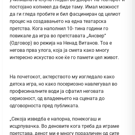
постојано копнеел да биде таму. Имал можност
да ги гледа пробите и бил фасциниран од целиот
процес на создавањето на една театарска
претства. Кога наполнил 10- тина години го
повикале да игра во претставата „Ансвер“
(Одговор) во режија на Ненад Витанов. Тоа е
негова прва улога, која ја смета како многу
интересно искуство кое ќе го памети цел живот.
На почетокот, актерството му изгледало како
детска игра, но како посериозно навлегувал во
професиналните води ја сфатил неговата
сериозност, од владеењето на сцената до
одговорноста пред публиката.
„Секоја изведба е напорна, понекогаш и
исцрпувачка. Во деновите кога треба да играме
претстава, денот ми е многу поразличен од сите