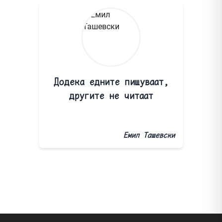
Додека едните пишуваат,
другите не читаат
Емил Ташевски