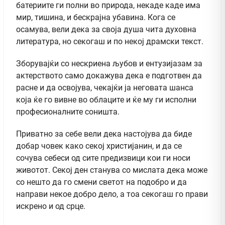
батериите ги полни во природа, некаде каде има
мир, тишина, и бескрајна убавина. Кога се
осамува, вели дека за своја душа чита духовна
литература, но секогаш и по некој драмски текст.
Зборувајќи со нескриена љубов и ентузијазам за
актерството само докажува дека е подготвен да
расне и да освојува, чекајќи ја неговата шанса
која ќе го вивне во облаците и ќе му ги исполни
професионалните соништа.
Приватно за себе вели дека настојува да биде
добар човек како секој христијанин, и да се
сочува себеси од сите предизвици кои ги носи
животот. Секој ден станува со мислата дека може
со нешто да го смени светот на подобро и да
направи некое добро дело, а тоа секогаш го прави
искрено и од срце.