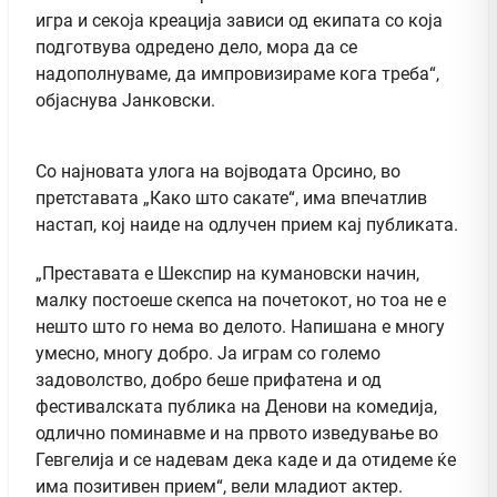
игра и секоја креација зависи од екипата со која
подготвува одредено дело, мора да се
надополнуваме, да импровизираме кога треба“,
објаснува Јанковски.
Со најновата улога на војводата Орсино, во
претставата „Како што сакате“, има впечатлив
настап, кој наиде на одлучен прием кај публиката.
„Преставата е Шекспир на кумановски начин,
малку постоеше скепса на почетокот, но тоа не е
нешто што го нема во делото. Напишана е многу
умесно, многу добро. Ја играм со големо
задоволство, добро беше прифатена и од
фестивалската публика на Денови на комедија,
одлично поминавме и на првото изведување во
Гевгелија и се надевам дека каде и да отидеме ќе
има позитивен прием“, вели младиот актер.