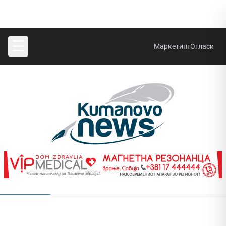
☰
Маркетинг
Огласи