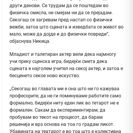
други денови. Се трудам да се поштедам во
физичка смисла, не смејам ни да се прејадам.
Секогаш се загревам пред настап со физички
вежби, затоа што сцената и изведбата се живот во
мало, може да дојде и до физички повреди“,
објаснува Никица.
Младиот и талетиран актер вели дека најмногу
учи преку сценска игра, бидејќи смета дека
сцената е најголем учител на секој актер, и затоа е
бесценето секое ново искуство.
„Секогаш во главата ми е она што ни го кажуваа
професорите, да не ги поминуваме работите само
формално, бидејќи ниту еден лик во тетарот не е
формален. Сакам да експериментирам, да
пробувам во текот на процесот, да барам
решенија и врз основа на тоа го градам ликот.
Убавината на театарот е во тоа што е колективна