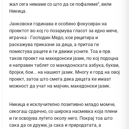
жал сега немаме со што да се пофалиме“, вели
Никица.
Јанковски годинава е особено фокусиран на
проектот во кој го позајмува гласот за едно мече,
играчка - Господин Медо, кое рецитира и
раскажува приказни за деца, а притоа ги
поместува рацете и ги движи усните. Тоа е прв
таков проект на македонски јазик, по кој подоцна
е направен таблет со македонската азбука, букви,
бројки, бои... на нашиот јазик. Многу е горд на овој
проект, затоа што смета дека децата ќе имаат
можност да учат на мајчин, македонски јазик.
Никица е исклучително позитивно младо момче,
секогаш срдечно, со широка насмевка која плени
и ги освојува луѓето околу него. Покрај тоа што
сака да се дружи, ја сака и природатата, а