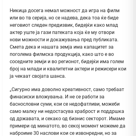
Никица досега немал можност да игра на филм
или во тв серија, но се надева, дека тоа ќе биде
неговиот следен предизвик, бидејќи како млад
актер уште ја гази патеката која ќе му отвори
нови можности и докажувања пред публиката.
Смета дека и нашата земја има капацитет за
поголема филмска продукција, како што е во
соседните земји и во регионот, бидејќи има голем
број на млади и квалитетни актери и режисери кои
ја чекаат својата шанса.
„Сигурно има доволно креативност, само требаат
финасиски вложувања. И не се работи за
баснословни суми, кои се недофатливи, можеби
само малку ни недостасува храброст и поддршка
од државата, и секако од бизнис секторот. Имаме
примери од минатото, во секој момент можеме да
наброиме 30 наслови кои се извонредни, но за