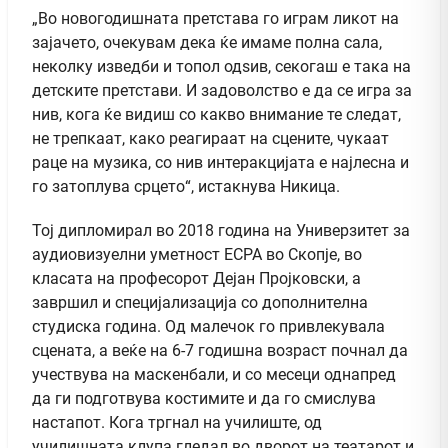
„Во новогодишната претстава го играм ликот на
зајачето, очекувам дека ќе имаме полна сала,
неколку изведби и топол одѕив, секогаш е така на
детските претстави. И задоволство е да се игра за
нив, кога ќе видиш со какво внимание те следат,
не трепкаат, како реагираат на сцените, чукаат
раце на музика, со нив интеракцијата е најлесна и
го затоплува срцето“, истакнува Никица.
Тој дипломирал во 2018 година на Универзитет за
аудиовизуелни уметност ЕСРА во Скопје, во
класата на професорот Дејан Пројковски, а
завршил и специјализација со дополнителна
студиска година. Од малечок го привлекувала
сцената, а веќе на 6-7 годишна возраст почнал да
учествува на маскенбали, и со месеци однапред
да ги подготвува костимите и да го смислува
настапот. Кога тргнал на училиште, од
училишната клупа гледал во дворот на театарот и