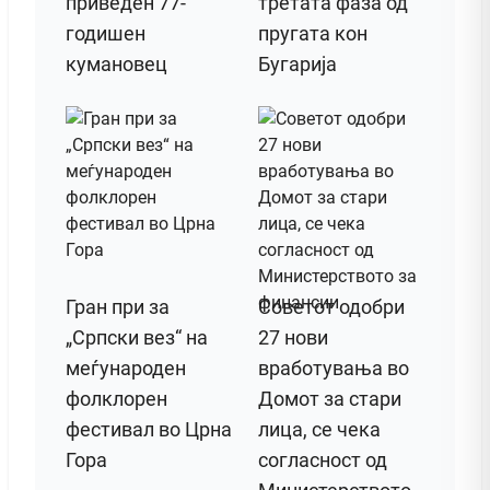
приведен 77-
третата фаза од
годишен
пругата кон
кумановец
Бугарија
Гран при за
Советот одобри
„Српски вез“ на
27 нови
меѓународен
вработувања во
фолклорен
Домот за стари
фестивал во Црна
лица, се чека
Гора
согласност од