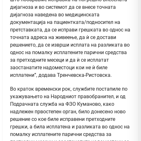
дијагноза и во системот да се внесе точната
дијагноза наведена во медицинската
документација на пациентката/подносител на
претставката, да се исправи грешката во однос на
точната адреса на живеење, да ѝ се достави
решението, да се изврши исплата на разликата во
однос на помалку исплатените парични средства
за претходните месеци и да ѝ се исплатат
заостанатите надоместоци кои не ѝ биле
исплатени”, додава Тренчевска-Ристовска.
Во краток временски рок, службите постапиле по
укажувањето на Народниот правобранител, и од
Подрачната служба на ФЗО Куманово, како
надлежен првостепен орган, било донесено ново
решение со кое биле исправени претходните
грешки, а била исплатена и разликата во однос на
помалку исплатените парични средства за