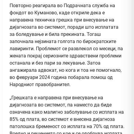
Повторно реагирала во Подрачната служба на
фондот во Куманово, каде откриле дека е
направена техничка грешка при внесување на
дијагнозата во системот, поради што исплатата
за боледување и била прекината. Тогаш
започнала нејзината голгота по бирократските
лавиринти. Проблемот се развлекол со месеци, па
жената покрај сериозните здравствени проблеми
останала и без пари за лекување. Затоа
ангажирала адвокат, но кога и тоа не помогнало,
во февруари 2024 година побарала помош од
Народниот правобранител.
„Грешката е направена при внесување на
дијагнозата во системот, па наместо да биде
означена како малигно заболување со исплата на
85% од плата, во системот е внесена дијагноза
патолошка бременост со исплата на 70% од плата.
Воедно и решението со кое и се одобрува исплата