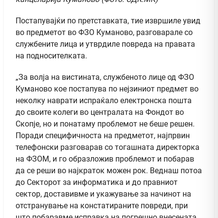
Постапувајќи по претставката, тие извршиле увид
во предметот во ФЗО Куманово, разговарале со
службените лица и утврдиле повреда на правата
на подносителката.
„За волја на вистината, службеното лице од ФЗО
Куманово кое постапува по нејзиниот предмет во
неколку наврати испраќало електронска пошта
до своите колеги во централата на Фондот во
Скопје, но и понатаму проблемот не беше решен.
Поради специфичноста на предметот, најпрвин
телефонски разговарав со тогашната директорка
на ФЗОМ, и го образложив проблемот и побарав
да се реши во најкраток можен рок. Веднаш потоа
до Секторот за информатика и до правниот
сектор, доставивме и укажување за начинот на
отстранување на констатираните повреди, при
што побаравме исправка на погрешно внесената