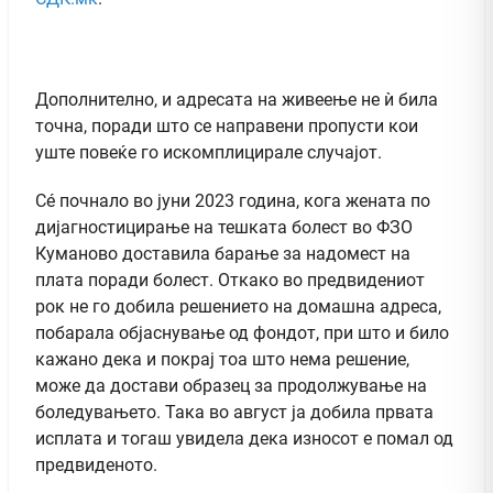
Дополнително, и адресата на живеење не ѝ била
точна, поради што се направени пропусти кои
уште повеќе го искомплицирале случајот.
Сé почнало во јуни 2023 година, кога жената по
дијагностицирање на тешката болест во ФЗО
Куманово доставила барање за надомест на
плата поради болест. Откако во предвидениот
рок не го добила решението на домашна адреса,
побарала објаснување од фондот, при што и било
кажано дека и покрај тоа што нема решение,
може да достави образец за продолжување на
боледувањето. Така во август ја добила првата
исплата и тогаш увидела дека износот е помал од
предвиденото.