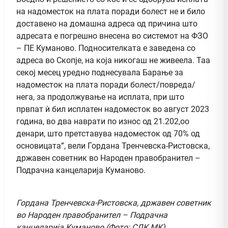
на надоместок на плата поради болест не и било
доставено на домашна адреса од причина што
адресата е погрешно внесена во системот на ФЗО
– ПЕ Куманово. Подносителката е заведена со
адреса во Скопје, на која никогаш не живеела. Таа
секој месец уредно поднесувала Барање за
надоместок на плата поради болест/повреда/
нега, за продолжување на исплата, при што
првпат ѝ бил исплатен надоместок во август 2023
година, во два наврати по износ од 21.202,оо
денари, што претставува надоместок од 70% од
основицата”, вели Гордана Тренчевска-Ристовска,
државен советник во Народен правобранител –
Подрачна канцеларија Куманово.
Гордана Тренчевска-Ристовска, државен советник
во Народен правобранител – Подрачна
канцеларија Куманово (Фото: СДК.МК)