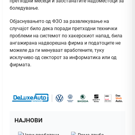
претходни месеци и заостанатите надоместоци за
боледување.
Објаснувањето од ФЗО за развлекување на
случајот било дека поради претходни технички
проблеми на системот по хакерскиот напад, била
ангажирана надворешна фирма и податоците не
можеле да ги менуваат вработените, туку
исклучиво од секторот за информатика или од
фирмата.
НАЈНОВИ