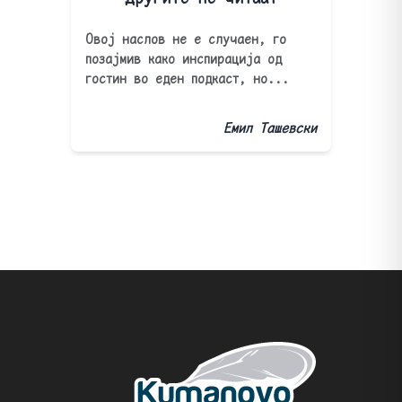
Овој наслов не е случаен, го
позајмив како инспирација од
гостин во еден подкаст, но...
Емил Ташевски