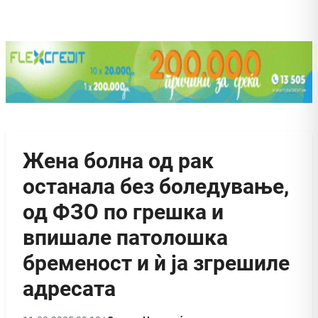
Жена болна од рак
останала без боледување,
од ФЗО по грешка и
впишале патолошка
бременост и ѝ ја згрешиле
адресата