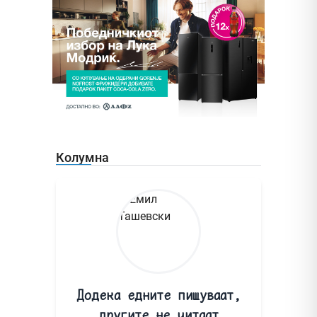
Колумна
Додека едните пишуваат,
другите не читаат