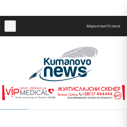
☰
Маркетинг
Огласи