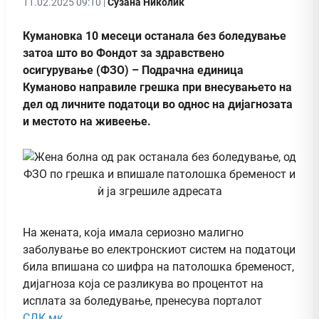
11.02.2025 09:10 |
Сузана Николиќ
Кумановка 10 месеци останала без боледување
затоа што во Фондот за здравствено
осигурување (ФЗО) – Подрачна единица
Куманово направиле грешка при внесувањето на
дел од личните податоци во однос на дијагнозата
и местото на живеење.
На жената, која имала сериозно малигно
заболување во електронскиот систем на податоци
била впишана со шифра на патолошка бременост,
дијагноза која се разликува во процентот на
исплата за боледување, пренесува порталот
СДК.мк
.