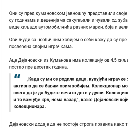
Они су пред кумановском јавношћу представили своје 
су годинама и деценијама сакупљали и чували од зуб
виде хиљаде аутомобилчића разних марки, боја и вели
Ови људи са необичним хобијем о себи кажу да су пре 
посвећена својим играчкама.
Аце Дејановски из Куманова има колекцију од 4,5 хиљ
постао пре десетак година.
„Када су ми се родила деца, купујући играчке 
активно да се бавим овим хобијем. Колекционар мо
свега да је да будете вечито дете у души. Колекц
и то вам уђе крв, нема назад“, каже Дејановски који
колекционара.
Дејановски додаје да не постоје строга правила како т