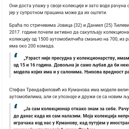
Они доста улажу у своје колекције и зато воде рачуна
јер у супротном прашина може да их оштети.
Браћа по стричевима Јовица (32) и Даниел (25) Ђелев
2017. године почели активно да сакупљају колекционар
колекцију од 1500 аутомобилчића смањио на 700, из р
има око 200 комада.
„Узраст није пресудна у колекционарству, имамо
од 15 и 16 година. Довољна је само љубав да би н
модела којих има и у салонима. Њихова вредност ра
Стефан Трендафиловић из Куманова има моделе величи
аутомобилима, али се упознаје и дружи се са новим љ
„Ја сам колекционар откако знам за себе. Рачу
до данас када их сам налазим. Моја колекција непр
играчака код нас у Куманову, кад путујем у иностран