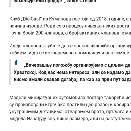
замењује или продаје“, каже Стефан.
Клуб „Die-Cast“ из Куманова постоји од 2018. године, а
начина израде. Ради се о процесу ливења неких врста 
група броји 200 чланова, а број активних чланова је м
Идеја чланова клуба је да се овакве изложбе организу
хобијем, и да се истовремено промовишу и ван земље.
„Вечерашњу изложбу организујемо с циљем да п
Хрватској. Код нас нема интереса, али се надамо 
нисмо имали овакав догађај, па као за први пут з
Модели минијатурних аутомобила постоје такорећи ист
су произвођачи играчака пратили цео развој и креирал
унутрашњим детаљима, отварањем врата, пртљага и хау
модела.Израђују се у више размера, али најзаступљеније