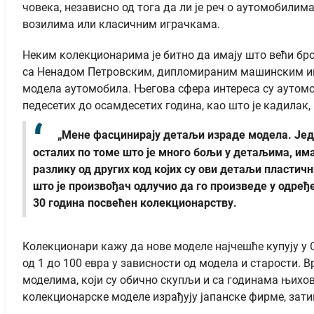
човека, независно од тога да ли је реч о аутомобили
возилима или класичним играчкама.
Неким колекционарима је битно да имају што већи број
са Ненадом Петровским, дипломираним машинским инж
модела аутомобила. Његова сфера интереса су аутомо
педесетих до осамдесетих година, као што је кадилак,
„Мене фасцинирају детаљи израде модела. Један
осталих по томе што је много бољи у детаљима, има
разлику од других код којих су ови детаљи пластични
што је произвођач одлучио да го произведе у одређ
30 година посвећен колекционарству.
Колекционари кажу да нове моделе најчешће купују у С
од 1 до 100 евра у зависности од модела и старости. 
моделима, који су обично скупљи и са годинама њихов
колекционарске моделе израђују јапанске фирме, зати