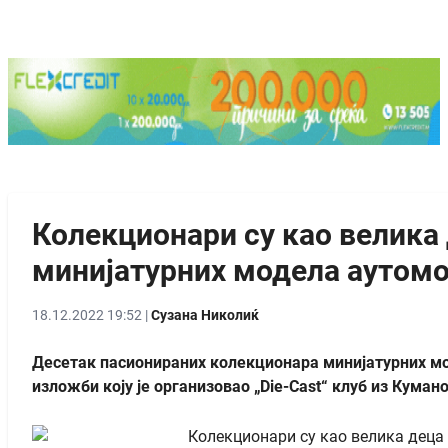
Колекционари су као велика
минијатурних модела аутом
18.12.2022 19:52 |
Сузана Николиќ
Десетак пасионираних колекционара минијатурних мо
изложби коју је организовао „Die-Cast“ клуб из Куман