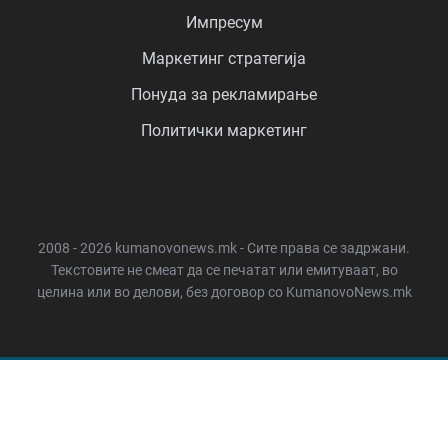
Импресум
Маркетинг стратегија
Понуда за рекламирање
Политички маркетинг
2008 - 2026 kumanovonews.mk - Сите права се задржани.
Текстовите не смеат да се печатат или емитуваат, во
целина или во делови, без договор со KumanovoNews.mk