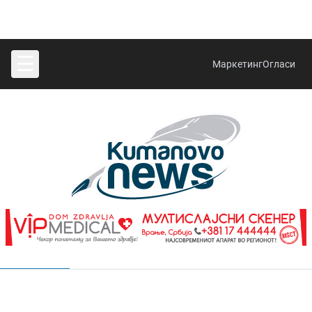
☰
Маркетинг
Огласи