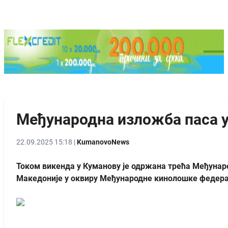
Међународна изложба паса у
22.09.2025 15:18 |
KumanovoNews
Током викенда у Куманову је одржана трећа Међунар
Македоније у оквиру Међународне кинолошке федерац