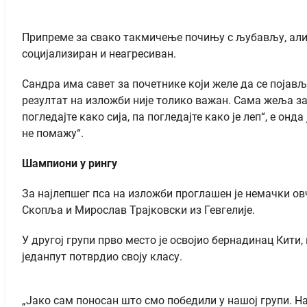
Припреме за свако такмичење почињу с љубављу, али пр
социјализиран и неагресиван.
Сандра има савет за почетнике који желе да се појављу
резултат на изложби није толико важан. Сама жеља за 
погледајте како сија, па погледајте како је леп“, е о
не помажу“.
Шампиони у рингу
За најлепшег пса на изложби проглашен је немачки овч
Скопља и Мирослав Трајковски из Гевгелије.
У другој групи прво место је освојио бернадинац Кити,
једанпут потврдио своју класу.
„Јако сам поносан што смо победили у нашој групи. Наша