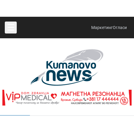
☰
Маркетинг
Огласи