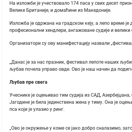
На изложби је учествовало 174 паса у свих десет призн
Велике Британије, и домаћини из Македоније.
Изложба је одржана на градском кеју, а лепо време ј
професионални хендлери, ангажоване судије и велики 
Организатори су ову манифестацију назвали „фестива
„Данас је за нас празник, фестивал лепоте наших љуби
љубав почела управо овде. Ово је наш начин да подиг
Љубав пре свега
Учеснике је оцењивао тим судија из САД, Азербејџана
Јагодине је била јединствена жена у тиму. Она је оце
пса који је улазио у ринг.
„Ово је окружење у коме се јако добро сналазимо, за