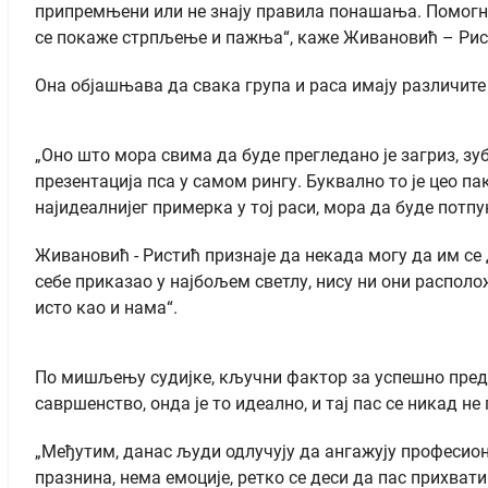
припремњени или не знају правила понашања. Помогне
се покаже стрпљење и пажња“, каже Живановић – Рис
Она објашњава да свака група и раса имају различите 
„Оно што мора свима да буде прегледано је загриз, зуб
презентација пса у самом рингу. Буквално то је цео пак
најидеалнијег примерка у тој раси, мора да буде потпу
Живановић - Ристић признаје да некада могу да им се 
себе приказао у најбољем светлу, нису ни они располо
исто као и нама“.
По мишљењу судијке, кључни фактор за успешно предст
савршенство, онда је то идеално, и тај пас се никад н
„Међутим, данас људи одлучују да ангажују професиона
празнина, нема емоције, ретко се деси да пас прихвати