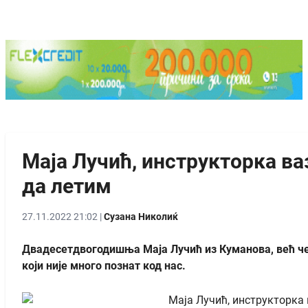
Маја Лучић, инструкторка ва
да летим
27.11.2022 21:02 |
Сузана Николиќ
Двадесетдвогодишња Маја Лучић из Куманова, већ че
који није много познат код нас.