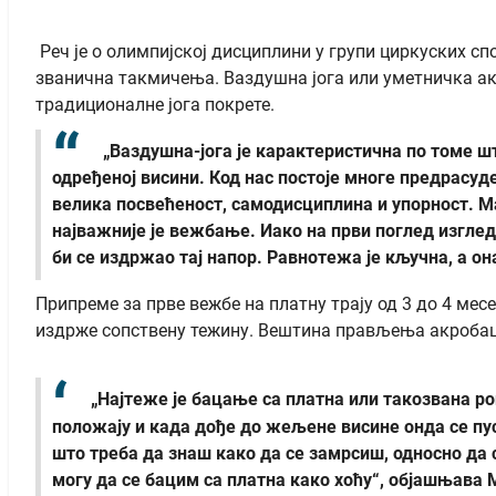
Реч је о олимпијској дисциплини у групи циркуских спо
званична такмичења. Ваздушна јога или уметничка ак
традиционалне јога покрете.
„Ваздушна-јога је карактеристична по томе шт
одређеној висини. Код нас постоје многе предрасуд
велика посвећеност, самодисциплина и упорност. Ма
најважније је вежбање. Иако на први поглед изглед
би се издржао тај напор. Равнотежа је кључна, а о
Припреме за прве вежбе на платну трају од 3 до 4 месец
издрже сопствену тежину. Вештина прављења акробациј
„Најтеже је бацање са платна или такозвана ро
положају и када дође до жељене висине онда се пуст
што треба да знаш како да се замрсиш, односно да 
могу да се бацим са платна како хоћу“, објашњава 