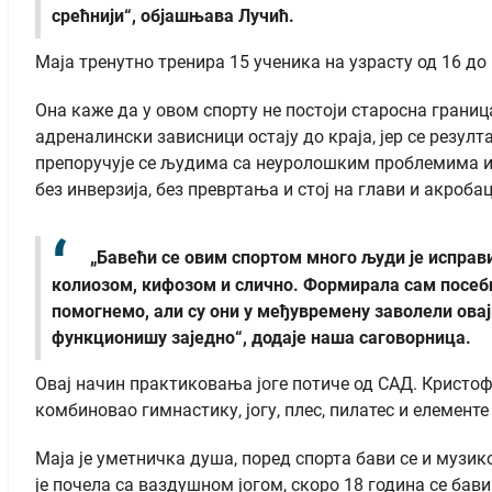
срећнији“, објашњава Лучић.
Маја тренутно тренира 15 ученика на узрасту од 16 до 
Она каже да у овом спорту не постоји старосна граница
адреналински зависници остају до краја, јер се резулт
препоручује се људима са неуролошким проблемима и 
без инверзија, без превртања и стој на глави и акробац
„Бавећи се овим спортом много људи је исправ
колиозом, кифозом и слично. Формирала сам посебн
помогнемо, али су они у међувремену заволели овај
функционишу заједно“, додаје наша саговорница.
Овај начин практиковања јоге потиче од САД. Кристофе
комбиновао гимнастику, јогу, плес, пилатес и елементе
Маја је уметничка душа, поред спорта бави се и музико
је почела са ваздушном јогом, скоро 18 година се бав