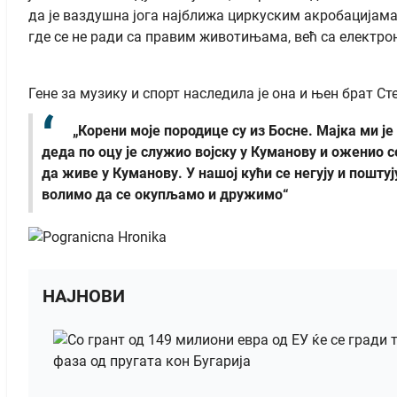
да је ваздушна јога најближа циркуским акробацијама
где се не ради са правим животињама, већ са електро
Гене за музику и спорт наследила је она и њен брат С
„Корени моје породице су из Босне. Мајка ми је 
деда по оцу је служио војску у Куманову и оженио
да живе у Куманову. У нашој кући се негују и поштуј
волимо да се окупљамо и дружимо“
НАЈНОВИ