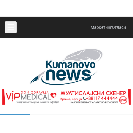
☰
Маркетинг
Огласи