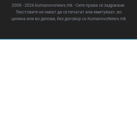
2008 - 2026 kumanovonews.mk - Сите права се задржани.
Текстовите не смеат да се печатат или емитуваат, во
целина или во делови, без договор со KumanovoNews.mk