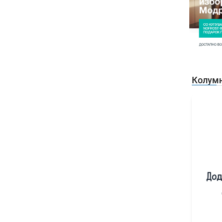
Колум
Дод