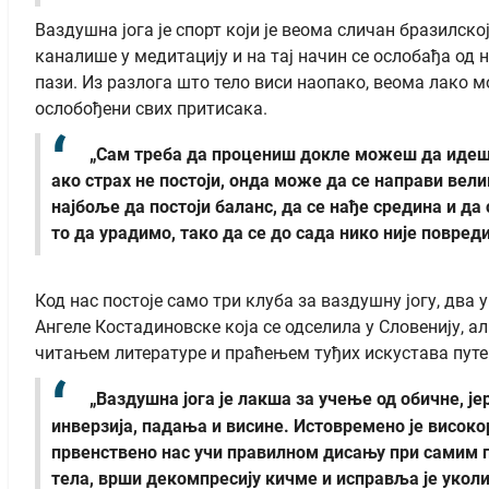
Ваздушна јога је спорт који је веома сличан бразилско
каналише у медитацију и на тај начин се ослобађа од н
пази. Из разлога што тело виси наопако, веома лако м
ослобођени свих притисака.
„Сам треба да процениш докле можеш да идеш. Н
ако страх не постоји, онда може да се направи велик
најбоље да постоји баланс, да се нађе средина и д
то да урадимо, тако да се до сада нико није повреди
Код нас постоје само три клуба за ваздушну јогу, два у
Ангеле Костадиновске која се одселила у Словенију, ал
читањем литературе и праћењем туђих искустава путе
„Ваздушна јога је лакша за учење од обичне, ј
инверзија, падања и висине. Истовремено је висок
првенствено нас учи правилном дисању при самим п
тела, врши декомпресију кичме и исправља је укол