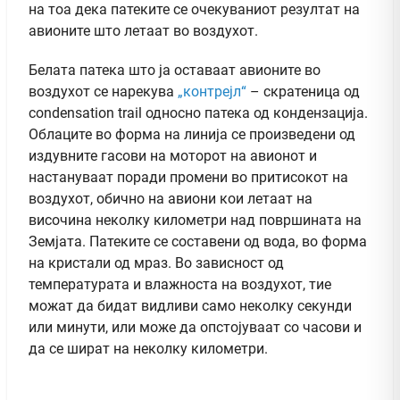
на тоа дека патеките се очекуваниот резултат на
авионите што летаат во воздухот.
Белата патека што ја оставаат авионите во
воздухот се нарекува
„контрејл“
– скратеница од
condensation trail односно патека од кондензација.
Облаците во форма на линија се произведени од
издувните гасови на моторот на авионот и
настануваат поради промени во притисокот на
воздухот, обично на авиони кои летаат на
височина неколку километри над површината на
Земјата. Патеките се составени од вода, во форма
на кристали од мраз. Во зависност од
температурата и влажноста на воздухот, тие
можат да бидат видливи само неколку секунди
или минути, или може да опстојуваат со часови и
да се шират на неколку километри.