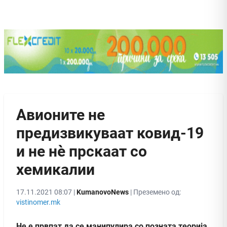
Авионите не
предизвикуваат ковид-19
и не нè прскаат со
хемикалии
17.11.2021 08:07 |
KumanovoNews
| Преземено од:
vistinomer.mk
Не е првпат да се манипулира со позната теорија