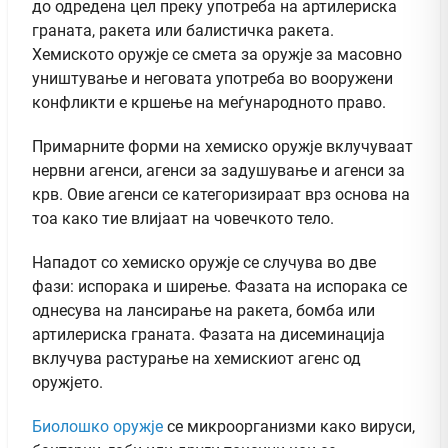
до одредена цел преку употреба на артилериска
граната, ракета или балистичка ракета.
Хемиското оружје се смета за оружје за масовно
уништување и неговата употреба во вооружени
конфликти е кршење на меѓународното право.
Примарните форми на хемиско оружје вклучуваат
нервни агенси, агенси за задушување и агенси за
крв. Овие агенси се категоризираат врз основа на
тоа како тие влијаат на човечкото тело.
Нападот со хемиско оружје се случува во две
фази: испорака и ширење. Фазата на испорака се
однесува на лансирање на ракета, бомба или
артилериска граната. Фазата на дисеминација
вклучува растурање на хемискиот агенс од
оружјето.
Биолошко оружје
се микроорганизми како вируси,