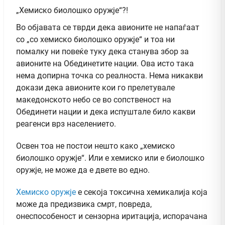
„Хемиско биолошко оружје“?!
Во објавата се тврди дека авионите не напаѓаат
со „со хемиско биолошко оружје“ и тоа ни
помалку ни повеќе туку дека станува збор за
авионите на Обединетите нации. Ова исто така
нема допирна точка со реалноста. Нема никакви
докази дека авионите кои го прелетувале
македонското небо се во сопственост на
Обединети нации и дека испуштале било какви
реагенси врз населението.
Освен тоа не постои нешто како „хемиско
биолошко оружје“. Или е хемиско или е биолошко
оружје, не може да е двете во едно.
Хемиско оружје
е секоја токсична хемикалија која
може да предизвика смрт, повреда,
онеспособеност и сензорна иритација, испорачана