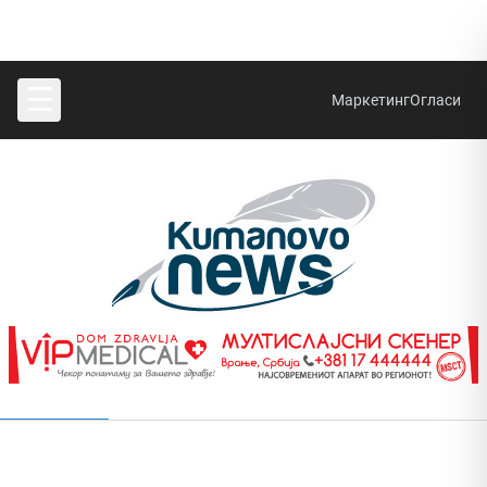
☰
Маркетинг
Огласи