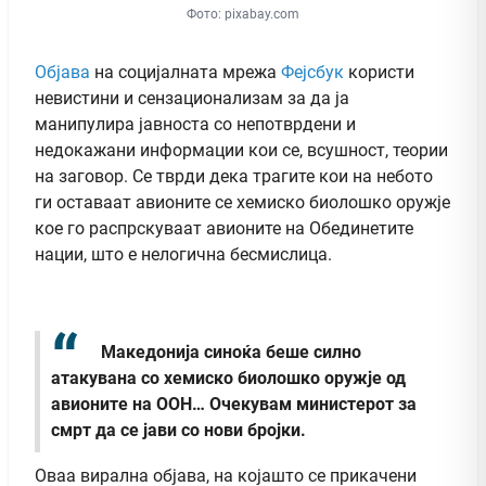
Фото: pixabay.com
Објава
на социјалната мрежа
Фејсбук
користи
невистини и сензационализам за да ја
манипулира јавноста со непотврдени и
недокажани информации кои се, всушност, теории
на заговор. Се тврди дека трагите кои на небото
ги оставаат авионите се хемиско биолошко оружје
кое го распрскуваат авионите на Обединетите
нации, што е нелогична бесмислица.
Македонија синоќа беше силно
атакувана со хемиско биолошко оружје од
авионите на ООН…
Очекувам министерот за
смрт да се јави со нови бројки.
Оваа вирална објава, на којашто се прикачени