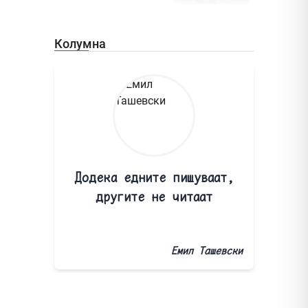
Колумна
Додека едните пишуваат,
другите не читаат
Емил Ташевски