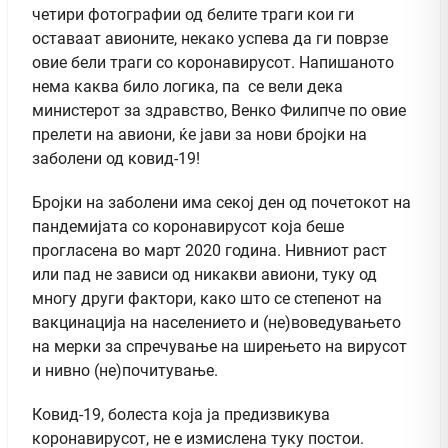
четири фотографии од белите траги кои ги
оставаат авионите, некако успева да ги поврзе
овие бели траги со коронавирусот. Напишаното
нема каква било логика, па се вели дека
министерот за здравство, Венко Филипче по овие
прелети на авиони, ќе јави за нови бројки на
заболени од ковид-19!
Бројки на заболени има секој ден од почетокот на
пандемијата со коронавирусот која беше
прогласена во март 2020 година. Нивниот раст
или пад не зависи од никакви авиони, туку од
многу други фактори, како што се степенот на
вакцинација на населението и (не)воведувањето
на мерки за спречување на ширењето на вирусот
и нивно (не)почитување.
Ковид-19, болеста која ја предизвикува
коронавирусот, не е измислена туку постои.