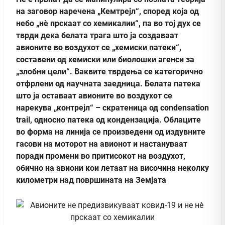
на заговор наречена „Кемтрејл“, според која од
небо „нè прскаат со хемикалии“, па во тој дух се
тврди дека белата трага што ја создаваат
авионите во воздухот се „хемиски патеки“,
составени од хемиски или биолошки агенси за
„злобни цели“. Ваквите тврдења се категорично
отфрлени од научната заедница. Белата патека
што ја оставаат авионите во воздухот се
нарекува „контрејл“ – скратеница од condensation
trail, односно патека од кондензација. Облаците
во форма на линија се произведени од издувните
гасови на моторот на авионот и настануваат
поради промени во притисокот на воздухот,
обично на авиони кои летаат на височина неколку
километри над површината на Земјата