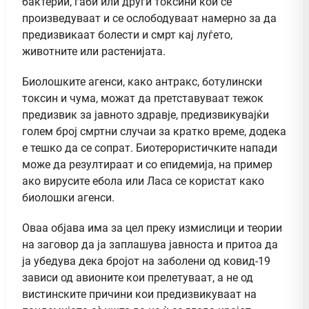
бактерии, габи или други токсини кои се
произведуваат и се ослободуваат намерно за да
предизвикаат болести и смрт кај луѓето,
животните или растенијата.
Биолошките агенси, како антракс, ботулински
токсин и чума, можат да претставуваат тежок
предизвик за јавното здравје, предизвикувајќи
голем број смртни случаи за кратко време, додека
е тешко да се сопрат. Биотерористичките напади
може да резултираат и со епидемија, на пример
ако вирусите ебола или Ласа се користат како
биолошки агенси.
Оваа објава има за цел преку измислици и теории
на заговор да ја заплашува јавноста и притоа да
ја убедува дека бројот на заболени од ковид-19
зависи од авионите кои прелетуваат, а не од
вистинските причини кои предизвикуваат на