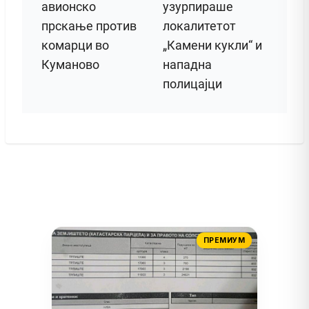
авионско
узурпираше
прскање против
локалитетот
комарци во
„Камени кукли“ и
Куманово
нападна
полицајци
ПРЕМИУМ