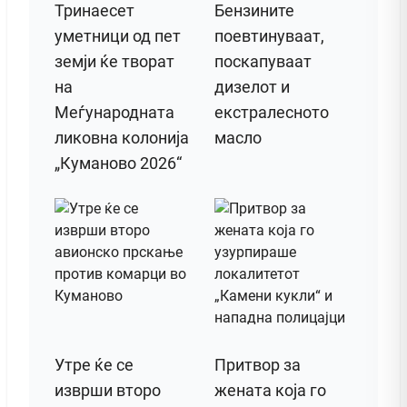
Тринаесет
Бензините
уметници од пет
поевтинуваат,
земји ќе творат
поскапуваат
на
дизелот и
Меѓународната
екстралесното
ликовна колонија
масло
„Куманово 2026“
Утре ќе се
Притвор за
изврши второ
жената која го