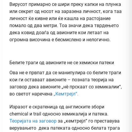
Вирусот примарно се шири преку капки на плунка
или секрет од носот на заразена личност, кога таа
личност ќе кивне или ќе кашла на растојание
помало од два метри. Тоа значи дека тврдењето
дека ковид доаѓа од авионите кои летаат на
огромна височина е бесмислено и нелогично.
Белите траги од авионите не се хемиски патеки
Ова не е првпат да се манипулира со белите траги
кои ги оставаат авионите – позната теорија на
заговор дека авионите „нè прскаат со хемикалии“,
во светот наречена
„Кемтрејл“.
Изразот е скратеница од англиските збори
chemical и trail односно хемикалија и патека.
Теоријата на заговор
за „кемтрејл“ го преставува
верувањето дека патеката односно белата трага