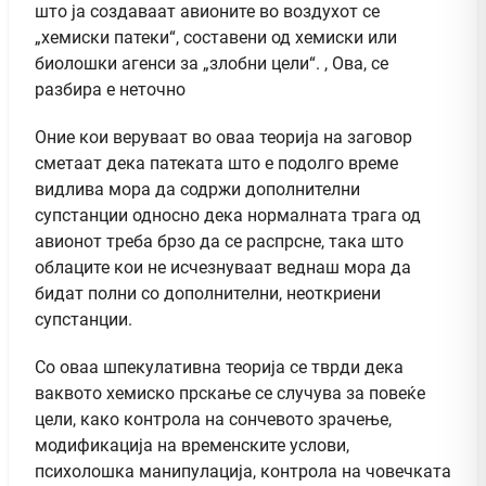
што ја создаваат авионите во воздухот се
„хемиски патеки“, составени од хемиски или
биолошки агенси за „злобни цели“. , Ова, се
разбира е неточно
Оние кои веруваат во оваа теорија на заговор
сметаат дека патеката што е подолго време
видлива мора да содржи дополнителни
супстанции односно дека нормалната трага од
авионот треба брзо да се распрсне, така што
облаците кои не исчезнуваат веднаш мора да
бидат полни со дополнителни, неоткриени
супстанции.
Со оваа шпекулативна теорија се тврди дека
ваквото хемиско прскање се случува за повеќе
цели, како контрола на сончевото зрачење,
модификација на временските услови,
психолошка манипулација, контрола на човечката