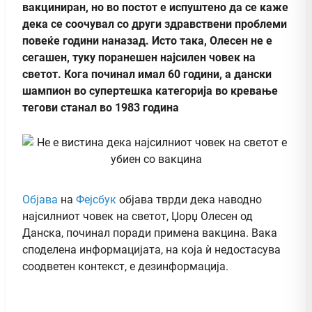
вакциниран, но во постот е испуштено да се каже
дека се соочувал со други здравствени проблеми
повеќе години наназад. Исто така, Олесен не е
сегашен, туку поранешен најсилен човек на
светот. Кога починал имал 60 години, а дански
шампион во супертешка категорија во кревање
тегови станал во 1983 година
Објава
на
Фејсбук
објава тврди дека наводно
најсилниот човек на светот, Џорџ Олесен од
Данска, починал поради примена вакцина. Вака
споделена информацијата, на која ѝ недостасува
соодветен контекст, е дезинформација.