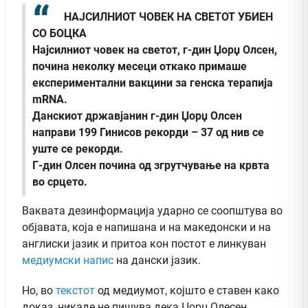
НАЈСИЛНИОТ ЧОВЕК НА СВЕТОТ УБИЕН
СО БОЦКА
Најсилниот човек на светот, г-дин Џорџ Олсен,
почина неколку месеци откако примаше
експериментални вакцини за генска терапија
mRNA.
Данскиот државјанин г-дин Џорџ Олсен
направи 199 Гинисов рекорди – 37 од нив се
уште се рекорди.
Г-дин Олсен почина од згрутчување на крвта
во срцето.
Ваквата дезинформација ударно се соопштува во
објавата, која е напишана и на македонски и на
англиски јазик и притоа кон постот е линкуван
медиумски напис
на дански јазик.
Но, во
текстот
од медиумот, којшто е ставен како
доказ, никаде не пишува дека Џорџ Олесен