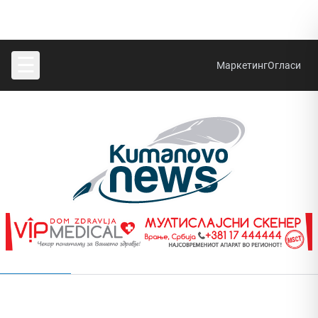
☰
Маркетинг
Огласи