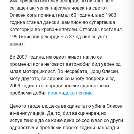
има срушено неколку рекорди, но никако не е
сегашен актуелен најсилен човек на светот.
Олесен кога починал имал 60 години, а во 1983
година станал дански шампион во супертешка
категорија во кревање тегови. Оттогаш, поставил
199 Гинисови рекорди – а 37 од нив сè уште
важат.
Во 2007 година, неговиот живот нагло се
променил кога неговиот автомобил бил удрен од
млад моторциклист. Во несреќата, Џорџ Олесен,
меѓу другото, се здобил со многу повреди и од
2009 година тој поради повеќе здравствени
проблеми добил
инвалидска пензија.
Целото тврдење, дека вакцината го убила Олесен,
е манипулација. Да, тој бил вакциниран, но
испуштено е да се каже дека се соочувал со други
здравствени проблеми повеќе години наназад и