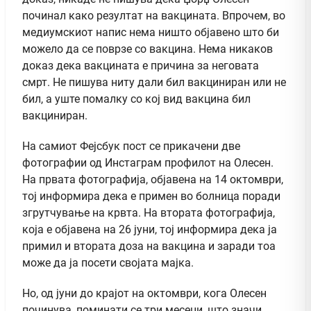
починал како резултат на вакцината. Впрочем, во
медиумскиот напис нема ништо објавено што би
можело да се поврзе со вакцина. Нема никаков
доказ дека вакцината е причина за неговата
смрт. Не пишува ниту дали бил вакциниран или не
бил, а уште помалку со кој вид вакцина бил
вакциниран.
На самиот Фејсбук пост се прикачени две
фотографии од Инстаграм профилот на Олесен.
На првата фотографија, објавена на 14 октомври,
тој информира дека е примен во болница поради
згрутчување на крвта. На втората фотографија,
која е објавена на 26 јуни, тој информира дека ја
примил и втората доза на вакцина и заради тоа
може да ја посети својата мајка.
Но, од јуни до крајот на октомври, кога Олесен
починува, поминати се три месеци, што значи