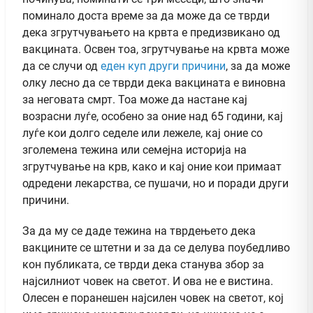
поминало доста време за да може да се тврди
дека згрутчувањето на крвта е предизвикано од
вакцината. Освен тоа, згрутчување на крвта може
да се случи од
еден куп други причини
, за да може
олку лесно да се тврди дека вакцината е виновна
за неговата смрт. Тоа може да настане кај
возрасни луѓе, особено за оние над 65 години, кај
луѓе кои долго седеле или лежеле, кај оние со
зголемена тежина или семејна историја на
згрутчување на крв, како и кај оние кои примаат
одредени лекарства, се пушачи, но и поради други
причини.
За да му се даде тежина на тврдењето дека
вакцините се штетни и за да се делува поубедливо
кон публиката, се тврди дека станува збор за
најсилниот човек на светот. И ова не е вистина.
Олесен е поранешен најсилен човек на светот, кој