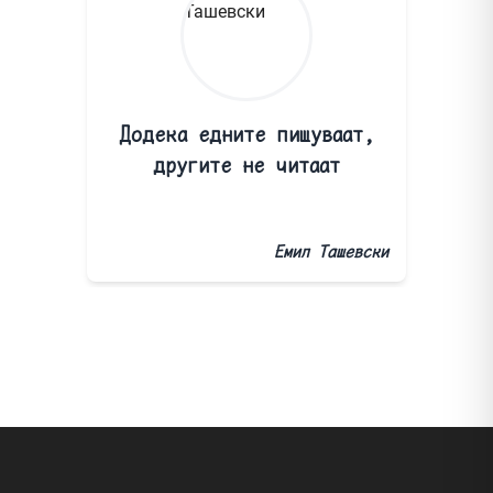
Додека едните пишуваат,
другите не читаат
Емил Ташевски