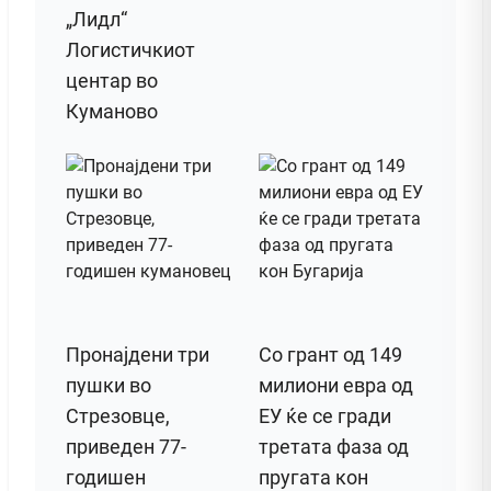
„Лидл“
Логистичкиот
центар во
Куманово
Пронајдени три
Со грант од 149
пушки во
милиони евра од
Стрезовце,
ЕУ ќе се гради
приведен 77-
третата фаза од
годишен
пругата кон