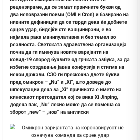
рецензираме, да се земат првичните букви од
два неповрзани поими (OMI и Cron) и базирано на
нивните дефиниции да се тврди дека ќе добиете
срцев удар, бидејќи сте вакцинирани, е во
најмала рака манипулативна и без темел во
реалноста. Светската здравствена организација
почна да ги именува новите варијанти на
ковид-19 според буквите од грчката азбука, за да
избегне создавање јавна конфузија и стигма на
некои држави. СЗО ги прескокна двете букви
пред омикрон – „Nu” и „Xi”, што доведе до
шпекулации дека за „Xi” причината е името на
кинескиот претседател кој се вика Xi Jinping,
додека пак, „Nu” лесно може да се помеша со
зборот „new“ – „нов“ на англиски