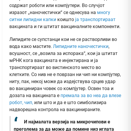
содржат роботи или компјутери. Во случјот
изразот „наночестички“ се однесува на
многу
ситни липидни капки
коишто
ја транспортираат
вакцината и ги штитат вакциналните компоненти.
Липидите се супстанци кои не се растворливи во
вода како мастите.
Липидните наночестички
,
всушност, се „возила за испорака“, кои ја штитат
мРНК кога вакцината е инјектирана и ја
транспортираат во вистинското место во
клетките. Со нив не е поврзан ни чип ни компјутер,
ниту, пак, некој може да издејствува срцев удар
во вакциниран човек со компјутер. Освен тоа и
дозата на вакцината е
премала за во неа да влезе
робот, чип,
или што и да е што симболизира
надворешна контрола на вакцинираните.
И најмалата верзија на микрочипови е
преголема за да може да помине низ иглата