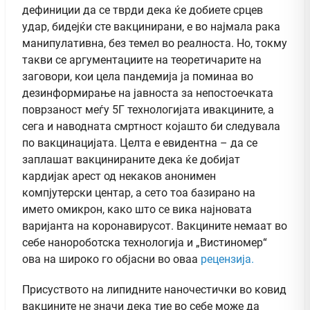
дефиниции да се тврди дека ќе добиете срцев
удар, бидејќи сте вакцинирани, е во најмала рака
манипулативна, без темел во реалноста. Но, токму
такви се аргументациите на теоретичарите на
заговори, кои цела пандемија ја поминаа во
дезинформирање на јавноста за непостоечката
поврзаност меѓу 5Г технологијата ивакцините, а
сега и наводната смртност којашто би следувала
по вакцинацијата. Целта е евидентна – да се
заплашат вакцинираните дека ќе добијат
кардијак арест од некаков анонимен
компјутерски центар, а сето тоа базирано на
името омикрон, како што се вика најновата
варијанта на коронавирусот. Вакцините немаат во
себе нанороботска технологија и „Вистиномер“
ова на широко го објасни во оваа
рецензија.
Присуството на липидните наночестички во ковид
вакцините не значи дека тие во себе може да