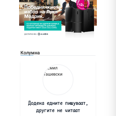
Колумна
Додека едните пишуваат,
другите не читаат