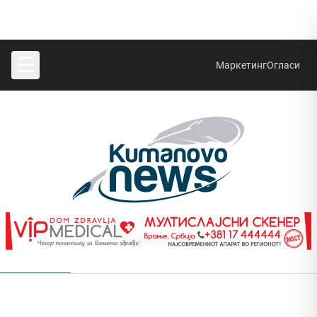
☰
Маркетинг
Огласи