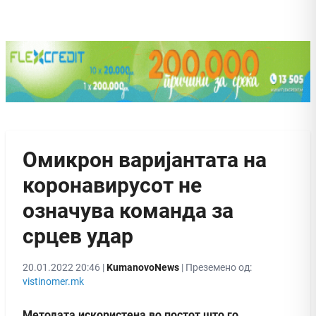
Омикрон варијантата на
коронавирусот не
означува команда за
срцев удар
20.01.2022 20:46 |
KumanovoNews
| Преземено од:
vistinomer.mk
Методата искористена во постот што го