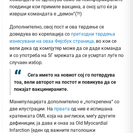
поединци кои примиле вакцина, а оној што ќе ја
изврши командата е „демон”(?!)
Дополнително, овој пост и ова тврдење се
доведува во корелација со
претходни тврдења
изнесувани на оваа Фејсбук страница,
во кои се
вели дека од компјутер може да се даде команда
и со употреба на 5Г мрежата да се усмртат луѓе по
случаен избор.
Сега името на новиот сој го потврдува
тоа, вели авторот на постот и повикува да се
покајат вакцинираните.
Манипулацијата дополнително е „поткрепена“ со
две илустрации. На
првата
од нив е испишана
кратенката OMI, која на англиски, меѓу другите
дефиниции, ја дава и онаа за Old Myocardial
Infarction (еден од важните патолошки