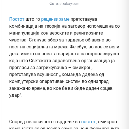
Фото: pixabay.com
Постот
што го
рецензираме
претставува
комбинација на теорија на заговор испомешана со
манипулација кон верските и религиозните
чувства. Станува збор за тврдење објавено во
пост на социјалната мрежа Фејсбук, во кое се вели
дека името на новата варијанта на коронавирусот
која што Светската здравствена организација ја
прогласи за загрижувачка – омикрон,
претставува всушност ,„команда дадена од
компјутерски оперативен систем во однапред
закажано време, во кое ќе ви биде даден срцев
удар”.
Според нелогичното тврдење во
постот,
омикрон
командата се однесува само за неинформираните