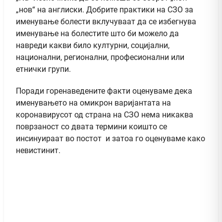
„нов“ на англиски. Добрите практики на СЗО за
именување болести вклучуваат да се избегнува
именување на болестите што би можело да
навреди какви било културни, социјални,
национални, регионални, професионални или
етнички групи.
Поради горенаведените факти оценуваме дека
именувањето на омикрон варијантата на
коронавирусот од страна на СЗО нема никаква
поврзаност со двата термини коишто се
инсинуираат во постот и затоа го оценуваме како
невистинит.