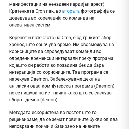
манифестации на ненадеен кардијак арест).
Кратенката Cron пак, во
втората
фотографија се
доведува во корелација со команда на
оперативен систем.
Коренот и потеклото на Cron, е од грчкиот збор
хронос, што означува време. Им овозможува на
корисниците да спроведуваат команди во
одредени временски интервали преку програма
којашто си работи во позадина без да бара
интеракција со корисниците. Таа програма се
нарекува Daemon. Забележуваме дека на
англиски оваа компјутерска програма (Daemon)
не се пишува на ист начин како што се спелува
зборот демон (demon).
Методата искористена во постот што го
рецензираме, да се земат првичните букви од два
неповрзани поими и базирано на нивните