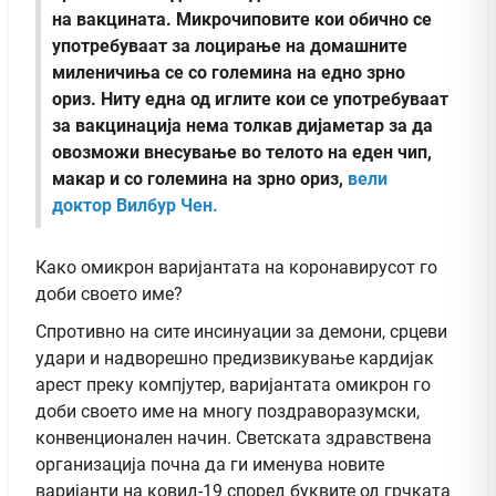
на вакцината. Микрочиповите кои обично се
употребуваат за лоцирање на домашните
миленичиња се со големина на едно зрно
ориз. Ниту една од иглите кои се употребуваат
за вакцинација нема толкав дијаметар за да
овозможи внесување во телото на еден чип,
макар и со големина на зрно ориз,
вели
доктор Вилбур Чен.
Како омикрон варијантата на коронавирусот го
доби своето име?
Спротивно на сите инсинуации за демони, срцеви
удари и надворешно предизвикување кардијак
арест преку компјутер, варијантата омикрон го
доби своето име на многу поздраворазумски,
конвенционален начин. Светската здравствена
организација почна да ги именува новите
варијанти на ковид-19 според буквите од грчката