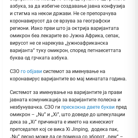
азбука, за да избегне создавање јавна конфузија
и стигма на некои држави. Не се препорачува
коронавирусот да се врзува за географски
региони. Иако први што ја октрија варијантата
омикрон беа лекарите во Јужна Африка, сепак,
вирусот не се нарекува „јужноафриканска
варијанта“ туку омикрон, според петнаесеттата
буква од грчката азбука.
СЗО
го објави
системот за именување на
коронавирус варијантите во мај минатата година.
Системот за именување на варијантите ја прави
јавната комуникација за варијантите полесна и
незбунувачка. СЗО ги
прескокна двете букви
пред
омикрон – „Nu” и „Xi”, што доведе до шпекулации
дека за „Xi” причината е името на кинескиот
претседател кој се вика Xi Jinping, додека пак,
„Nu” лесно може да се помеша со зборот „new“ –