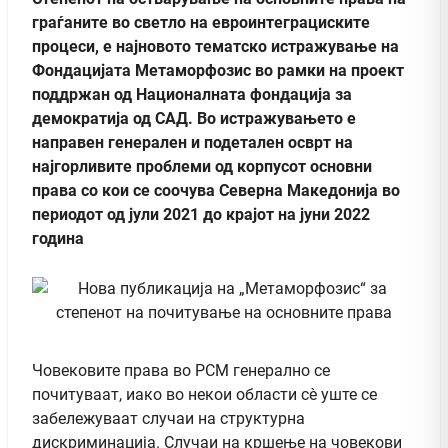
граѓаните во светло на евроинтеграциските
процеси, е најновото тематско истражување на
Фондацијата Метаморфозис во рамки на проект
поддржан од Националната фондација за
демократија од САД. Во истражувањето е
направен генерален и подетален осврт на
најгорливите проблеми од корпусот основни
права со кои се соочува Северна Македонија во
периодот од јули 2021 до крајот на јуни 2022
година
Човековите права во РСМ генерално се
почитуваат, иако во некои области сè уште се
забележуваат случаи на структурна
дискриминација. Случаи на кршење на човекови