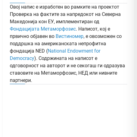
Овој напис е изработен во рамките на проектот
Проверка на фактите за напредокот на Северна
Македонија кон ЕУ, имплементиран од
Фондацијата Метаморфозис
. Написот, кој е
првично објавен во
Вистиномер
, e овозможен со
поддршка на американската непрофитна
фондација NED (
National Endowment for
Democracy
). Содржината на написот е
одговорност на авторот и не секогаш ги одразува
ставовите на Метаморфозис, НЕД или нивните
партнери.