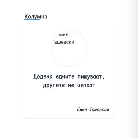
Колумна
Додека едните пишуваат,
другите не читаат
Емил Ташевски