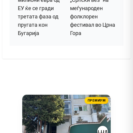
ЕУ ќе се гради
меѓународен
третата фаза од
фолклорен
пругата кон
фестивал во Црна
Бугарија
Гора
ПРЕМИУМ