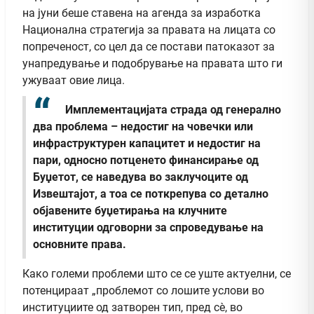
на јуни беше ставена на агенда за изработка
Национална стратегија за правата на лицата со
попреченост, со цел да се постави патоказот за
унапредување и подобрување на правата што ги
ужуваат овие лица.
Имплементацијата страда од генерално
два проблема – недостиг на човечки или
инфраструктурен капацитет и недостиг на
пари, односно потценето финансирање од
Буџетот, се наведува во заклучоците од
Извештајот, а тоа се поткрепува со детално
објавените буџетирања на клучните
институции одговорни за спроведување на
основните права.
Како големи проблеми што се се уште актуелни, се
потенцираат „проблемот со лошите услови во
институциите од затворен тип, пред сè, во