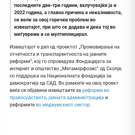
последните две-три години, вклучувајќи ја и
2022 година, а главна причина е неказнивоста,
се вели за овој горечки проблем во
извештајот, при што се додава и дека тој во
меѓувреме и се мултиплицирал.
Извештајот е дел од проектот „Промовирање на
отчетноста и транспарентноста на јавните
реформи“, кој го спроведува Фондацијата за
интернет и општество „Метаморфозис“ од Скопје,
со поддршка на Националната фондација за
демократија од САД. Во рамките на овој проект
веќе се објавени извештаите за
реформи во
правосудството
,
јавната администрација
и
реформите
во медиумскиот сектор
.