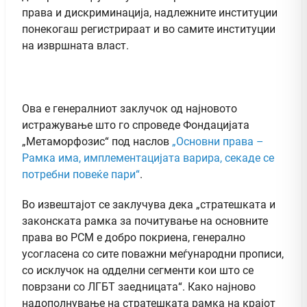
права и дискриминација, надлежните институции
понекогаш регистрираат и во самите институции
на извршната власт.
Ова е генералниот заклучок од најновото
истражување што го спроведе Фондацијата
„Метаморфозис“ под наслов
„Основни права –
Рамка има, имплементацијата варира, секаде се
потребни повеќе пари“
.
Во извештајот се заклучува дека „стратешката и
законската рамка за почитување на основните
права во РСМ е добро покриена, генерално
усогласена со сите поважни меѓународни прописи,
со исклучок на одделни сегменти кои што се
поврзани со ЛГБТ заедницата“. Како најново
надополнување на стратешката рамка на крајот