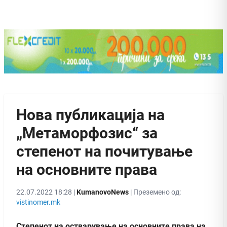
Нова публикација на
„Метаморфозис“ за
степенот на почитување
на основните права
22.07.2022 18:28 |
KumanovoNews
| Преземено од:
vistinomer.mk
Степенот на остварување на основните права на