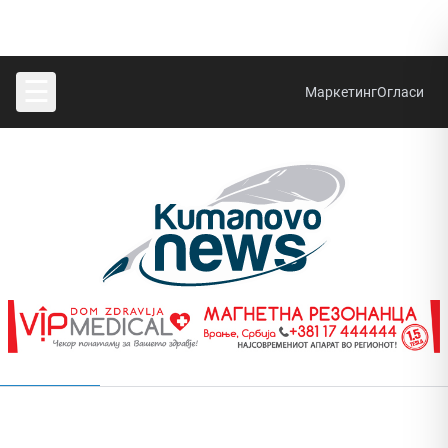
☰
Маркетинг
Огласи