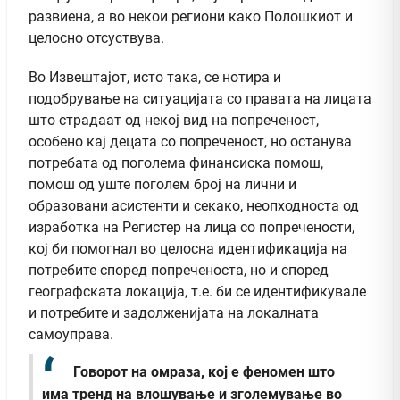
развиена, а во некои региони како Полошкиот и
целосно отсуствува.
Во Извештајот, исто така, се нотира и
подобрување на ситуацијата со правата на лицата
што страдаат од некој вид на попреченост,
особено кај децата со попреченост, но останува
потребата од поголема финансиска помош,
помош од уште поголем број на лични и
образовани асистенти и секако, неопходноста од
изработка на Регистер на лица со попречености,
кој би помогнал во целосна идентификација на
потребите според попреченоста, но и според
географската локација, т.е. би се идентификувале
и потребите и задолженијата на локалната
самоуправа.
Говорот на омраза, кој е феномен што
има тренд на влошување и зголемување во