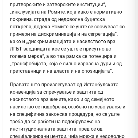
притворските и затворските институции“,
„инклузијата на Ромите, која иако е нормативно
покриена, страда од недоволна буџетска
поткрепа, додека Ромите се уште се соочуваат со
примери на дискриминација и на сегрегација“,
како и „дискриминацијата и насилството врз
ЛГБТ заедницата кое се уште е присутно во
голема мерка“, а во таа рамка се потенцира и
„трансфобијата, која е силно изразена дури и од
претставници и на власта и на опозицијата“.
Правата што произлегуваат од Истанбулската
конвенција за спречување и заштита од
насилството врз жените, како и од семејното
насилство се подобрени, особено по усвојување и
на специфична законска процедура, но се уште
треба да се работи на подобрување на
институционалната заштита, пред се од
специјализирани центри, чија мрежа е недоволно