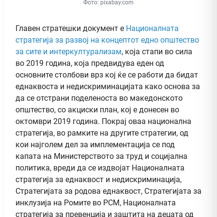
Фото: pixabay.com
Главен стратешки документ е
Националната
стратегија за развој на концептот едно општество
за сите и интеркултурализам
, која стапи во сила
во 2019 година, која предвидува еден од
основните столбови врз кој ќе се работи да бидат
еднаквоста и недискриминацијата како основa за
да се отстрани поделеноста во македонското
општество, со акциски план, кој е донесен во
октомври 2019 година. Покрај оваа национална
стратегија, во рамките на другите стратегии, од
кои најголем дел за имплементација се под
капата на Министерството за труд и социјална
политика, вреди да се издвојат Националната
стратегија за еднаквост и недискриминација,
Стратегијата за родова еднаквост, Стратегијата за
инклузија на Ромите во РСМ, Националната
стратегија за превенција и заштита на децата од