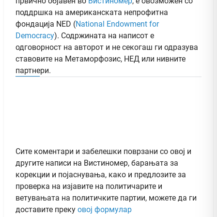
првично објавен во
Вистиномер
, e овозможен со
поддршка на американската непрофитна
фондација NED (
National Endowment for
Democracy
). Содржината на написот е
одговорност на авторот и не секогаш ги одразува
ставовите на Метаморфозис, НЕД или нивните
партнери.
Сите коментари и забелешки поврзани со овој и
другите написи на Вистиномер, барањата за
корекции и појаснувања, како и предлозите за
проверка на изјавите на политичарите и
ветувањата на политичките партии, можете да ги
доставите преку
овој формулар