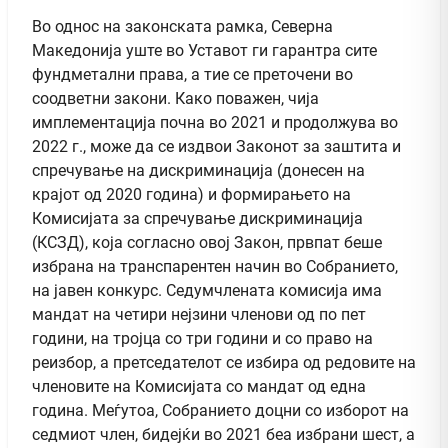
Во однос на законската рамка, Северна
Македонија уште во Уставот ги гарантра сите
фундметални права, а тие се преточени во
соодветни закони. Како поважен, чија
имплементација почна во 2021 и продолжува во
2022 г., може да се издвои Законот за заштита и
спречување на дискриминација (донесен на
крајот од 2020 година) и формирањето на
Комисијата за спречување дискриминација
(КСЗД), која согласно овој Закон, првпат беше
избрана на транспарентен начин во Собранието,
на јавен конкурс. Седумчлената комисија има
мандат на четири нејзини членови од по пет
години, на тројца со три години и со право на
реизбор, а претседателот се избира од редовите на
членовите на Комисијата со мандат од една
година. Меѓутоа, Собранието доцни со изборот на
седмиот член, бидејќи во 2021 беа избрани шест, а