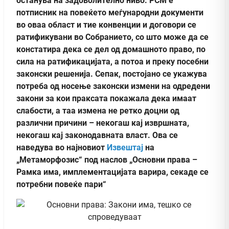
останува на задоволително ниво. РСМ е
потписник на повеќето меѓународни документи
во оваа област и тие конвенции и договори се
ратификувани во Собранието, со што може да се
констатира дека се дел од домашното право, по
сила на ратификацијата, а потоа и преку посебни
законски решенија. Сепак, постојано се укажува
потреба од носење законски измени на одредени
закони за кои праксата покажала дека имаат
слабости, а таа измена не ретко доцни од
различни причини – некогаш кај извршната,
некогаш кај законодавната власт. Ова се
наведува во најновиот
Извештај
на
„Метаморфозис“ под наслов „Основни права –
Рамка има, имплементацијата варира, секаде се
потребни повеќе пари“