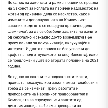
Во однос на законската рамка, новини се предлог
на Законот за исплата на паричен надоместок на
жртви од кривични дела со насилство, како и
измените и дополнувањата на Кривичниот
законик, каде што се воведува кривично дело
„демнење“, за да се обезбеди заштита на жените
од сексуално и секакво друго вознемирување
преку канали за комуникација, вклучувајќи и
интерент. И двата прописа не беа усвоени до
крајот на подготвувањето на овој Извештај, иако
се предложени уште во втората половина на 2021
година.
Во однос на законите и подзаконските акти,
праксата покажува кои закони имаат слабости и
треба да се изменат. Преку работата и
препораките на Народниот правобранител и
Комисијата за спречување и заштита од
дискриминација, веќе има препораки за