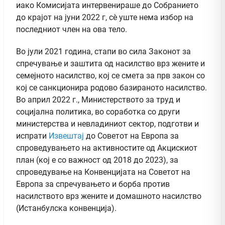
иако Комисијата интервенираше до Собранието
до крајот на јуни 2022 г, сѐ уште нема избор на
последниот член на ова тело.
Во јули 2021 година, стапи во сила Законот за
спречување и заштита од насилство врз жените и
семејното насилство, кој се смета за прв закон со
кој се санкционира родово базираното насилство.
Во април 2022 г., Министерството за труд и
социјална политика, во соработка со други
министерства и невладиниот сектор, подготви и
испрати
Извештај
до Советот на Европа за
спроведувањето на активностите од Акцискиот
план (кој е со важност од 2018 до 2023), за
спроведување на Конвенцијата на Советот на
Европа за спречувањето и борба против
насилството врз жените и домашното насилство
(Истанбулска конвенција).