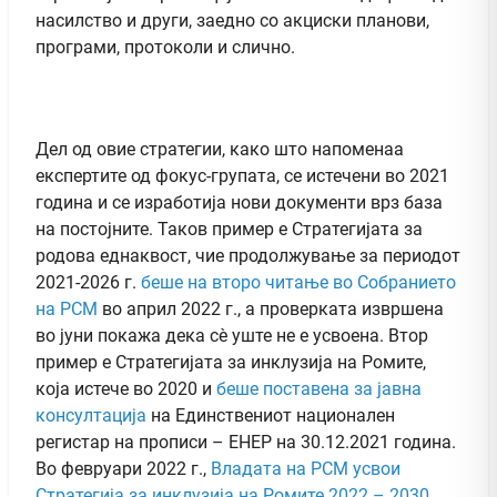
насилство и други, заедно со акциски планови,
програми, протоколи и слично.
Дел од овие стратегии, како што напоменаа
експертите од фокус-групата, се истечени во 2021
година и се изработија нови документи врз база
на постојните. Таков пример е Стратегијата за
родова еднаквост, чие продолжување за периодот
2021-2026 г.
беше на второ читање во Собранието
на РСМ
во април 2022 г., а проверката извршена
во јуни покажа дека сѐ уште не е усвоена. Втор
пример е Стратегијата за инклузија на Ромите,
која истече во 2020 и
беше поставена за јавна
консултација
на Единствениот национален
регистар на прописи – ЕНЕР на 30.12.2021 година.
Во февруари 2022 г.,
Владата на РСМ усвои
Стратегија за инклузија на Ромите 2022 – 2030