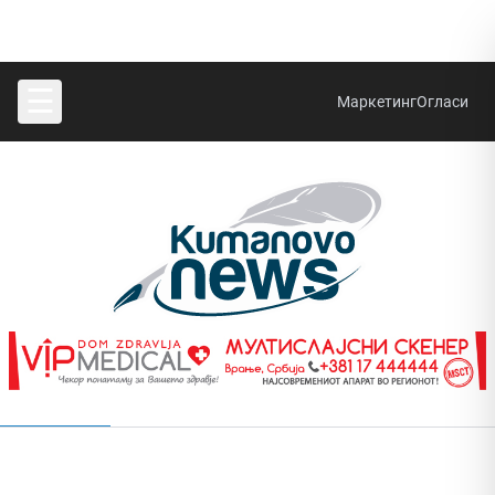
☰
Маркетинг
Огласи