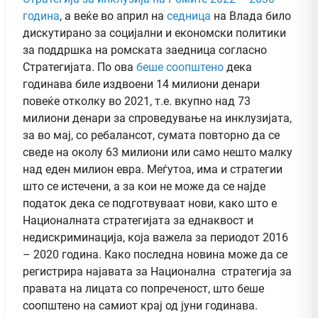
година
, а веќе во април на
седница
на Влада било
дискутирано за социјални и економски политики
за поддршка на ромската заедница согласно
Стратегијата. По ова
беше соопштено
дека
годинава биле издвоени 14 милиони денари
повеќе отколку во 2021, т.е. вкупно над 73
милиони денари за спроведување на инклузијата,
за во мај, со ребалансот, сумата повторно да се
сведе на околу 63 милиони или само нешто малку
над еден милион евра. Меѓутоа, има и стратегии
што се истечени, а за кои не може да се најде
податок дека се подготвуваат нови, како што е
Националната стратегијата за еднаквост и
недискриминација, која важела за периодот 2016
– 2020 година. Како последна новина може да се
регистрира најавата за Национална стратегија за
правата на лицата со попреченост, што беше
соопштено на самиот крај од јуни годинава.