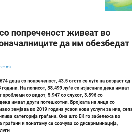
 со попреченост живеат во
доначалниците да им обезбедат
mer.mk
674 деца со попреченост, 43.5 отсто се луѓе на возраст од
65 години. На пописот, 38.499 луѓе се изјасниле дека имаат
проблеми со видот, 5.947 со слухот, 3.896 со
 дека имаат други потешкотии. Бројката на лица со
ако земјава во 2019 година усвои нови услуги за нив, сеп
нлива категорија граѓани. Она што ЕК го забележа во
а граѓани и понатаму се соочува со дискриминација,
луги