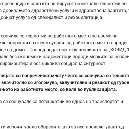
за превенција и заштита од вирусот наметнале тешкотии во
а добивањето здравствени услуги и здравствена заштита, 
обијат услуга од специјалист и рехабилитација.
 соочиле со тешкотии на работното место за време на
биле поврзани со отсуствување од работното место поради
ице во домот. Според податоците од анализата за „КОВИД-1
анале без економски надоместоци поради мерките за неоде
 сиромаштија и без никаква социјална сигурност.
лицата со попреченост многу често се соочуваа со тешкот
ик значително се зголемува, вклучително и ризикот од губе
ањето на работното место, се вели во публикацијата.
а се соочувале со потешкотии во однос на транспортот и
 ги испочитувала обврските што за неа произлегуваат од