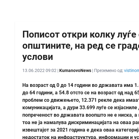
Пописот откри колку луѓе
општините, на ред се гра
услови
13.06.2022 09:02 |
KumanovoNews
| Преземено од:
vistino
На возраст од 0 до 14 години во државата има 1.
до 64 години, а 54.8 отсто се на возраст од над 
проблем со движењето, 12.371 рекле дека имаат 
комуникацијата, а дури 33.699 луѓе се изјасниле
попреченост во државата воопшто не е ниска, а и
тоа не ја намалува дискриминацијата на оваа ра
извештајот за 2021 година е дека оваа категориј
недостаток на инфраструктура, информации и ус