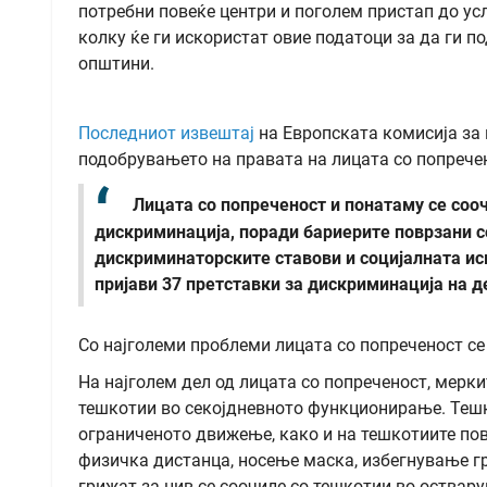
потребни повеќе центри и поголем пристап до ус
колку ќе ги искористат овие податоци за да ги п
општини.
Последниот извештај
на Европската комисија за 
подобрувањето на правата на лицата со попречен
Лицата со попреченост и понатаму се соо
дискриминација, поради бариерите поврзани с
дискриминаторските ставови и социјалната ис
пријави 37 претставки за дискриминација на де
Со најголеми проблеми лицата со попреченост се
На најголем дел од лицата со попреченост, мерки
тешкотии во секојдневното функционирање. Тешк
ограниченото движење, како и на тешкотиите по
физичка дистанца, носење маска, избегнување гр
грижат за нив се соочиле со тешкотии во оствару