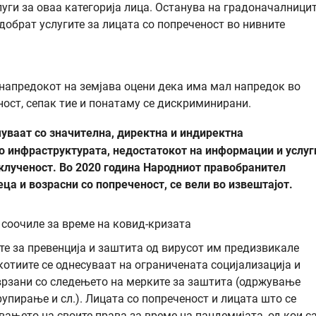
луги за оваа категорија лица. Останува на градоначалници
одобрат услугите за лицата со попреченост во нивните
напредокот на земјава оцени дека има мал напредок во
ост, сепак тие и понатаму се дискриминирани.
чуваат со значителна, директна и индиректна
о инфраструктурата, недостатокот на информации и услуг
клученост. Во 2020 година Народниот правобранител
ца и возрасни со попреченост, се вели во извештајот.
 соочиле за време на ковид-кризата
те за превенција и заштита од вирусот им предизвикале
отиите се однесуваат на ограничената социјализација и
врзани со следењето на мерките за заштита (одржување
упирање и сл.). Лицата со попреченост и лицата што се
вањето на своите права за време на пандемијата, од кои с