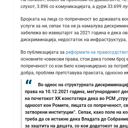
слухот, 3.896 со комуникацијата, а дури 33.699 л
Бројката на лица со попреченост во државата воо
услуги за ни, сепак тоа не ја намалува дискрими
забележа во извештајот за 2021 година е дека ов
дискриминација, недостаток на инфраструктура,
Во публикацијата за
реформите на правосудство
основните човекови права, стои дека голем број
попреченост со кои било комуницирано за потреб
добра, проблем претставува праксата, односно и
Во однос на структурната дискриминациј
права на 10.12.2021 година, меѓународниот д
на почетокот ХК констатира дека во РСМ „стр
односот кон Ромите, лицата со попреченост, с
затворени институции“. Сепак, како поле на к
треба да се истакне дека Владата до Собрание
за заштита на децата, со кои додатокот за де