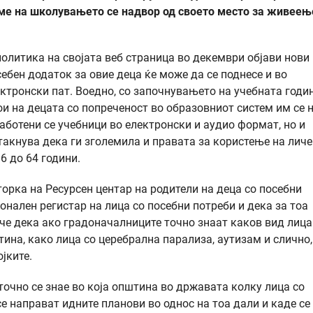
еме на школувањето се надвор од своето место за живеењ
политика на својата веб страница во декември објави нови
себен додаток за овие деца ќе може да се поднесе и во
ектронски пат. Воедно, со започнувањето на учебната годи
и на децата со попреченост во образовниот систем им се 
аботени се учебници во електронски и аудио формат, но и
такнува дека ги зголемила и правата за користење на личе
6 до 64 години.
рка на Ресурсен центар на родители на деца со посебни
ален регистар на лица со посебни потреби и дека за тоа
че дека ако градоначалниците точно знаат каков вид лица
на, како лица со церебрална парализа, аутизам и слично,
јките.
 точно се знае во која општина во државата колку лица со
е направат идните планови во однос на тоа дали и каде се