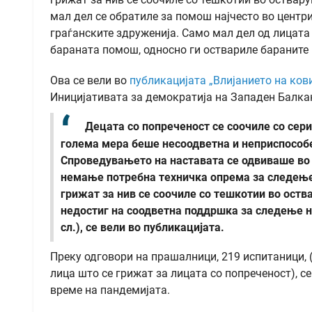
мал дел се обратиле за помош најчесто во центр
граѓанските здруженија. Само мал дел од лицата 
бараната помош, односно ги оствариле бараните 
Ова се вели во
публикацијата „Влијанието на ков
Иницијативата за демократија на Западен Балка
Децата со попреченост се соочиле со сери
голема мера беше несоодветна и неприспособе
Спроведувањето на наставата се одвиваше во 
немање потребна техничка опрема за следење 
грижат за нив се соочиле со тешкотии во оств
недостиг на соодветна поддршка за следење на
сл.), се вели во публикацијата.
Преку одговори на прашалници, 219 испитаници, (
лица што се грижат за лицата со попреченост), се
време на пандемијата.