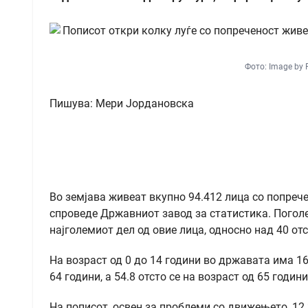
Фото: Image by 
Пишува: Мери Јордановска
Во земјава живеат вкупно 94.412 лица со попреч
спроведе Државниот завод за статистика. Поголем
најголемиот дел од овие лица, односно над 40 о
На возраст од 0 до 14 години во државата има 167
64 години, а 54.8 отсто се на возраст од 65 години
На пописот, освен за проблеми со движењето, 12.