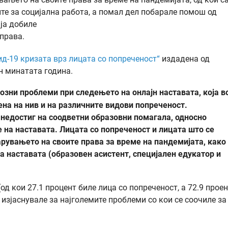
ите за социјална работа, а помал дел побарале помош од
ја добиле
права.
ид-19 кризата врз лицата со попреченост“
издадена од
н минатата година.
озни проблеми при следењето на онлајн наставата, која в
на на нив и на различните видови попреченост.
недостиг на соодветни образовни помагала, односно
на наставата. Лицата со попреченост и лицата што се
арувањето на своите права за време на пандемијата, како
 наставата (образовен асистент, специјален едукатор и
од кои 27.1 процент биле лица со попреченост, а 72.9 прое
 изјаснувале за најголемите проблеми со кои се соочиле за