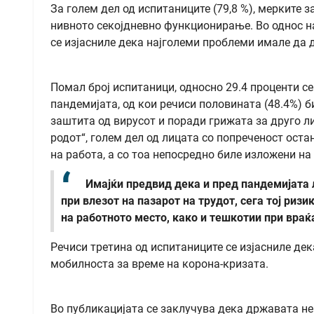
За голем дел од испитаниците (79,8 %), мерките 
нивното секојдневно функционирање. Во однос н
се изјасниле дека најголеми проблеми имале да д
Помал број испитаници, односно 29.4 проценти се
пандемијата, од кои речиси половината (48.4%) 
заштита од вирусот и поради грижата за друго л
родот“, голем дел од лицата со попреченост ост
на работа, а со тоа непосредно биле изложени на
Имајќи предвид дека и пред пандемијата 
при влезот на пазарот на трудот, сега тој риз
на работното место, како и тешкотии при враќ
Речиси третина од испитаниците се изјасниле дек
мобилноста за време на корона-кризата.
Во публикацијата се заклучува дека државата не