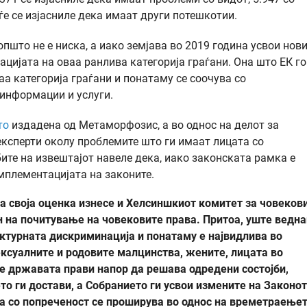
уѓе се изјасниле дека имаат други потешкотии.
пшто не е ниска, а иако земјава во 2019 година усвои нов
нацијата на оваа ранлива категорија граѓани. Она што ЕК го
аа категорија граѓани и понатаму се соочува со
 информации и услуги.
то
издадена од Метаморфозис, а во однос на делот за
 експерти околу проблемите што ги имаат лицата со
ите на извештајот навеле дека, иако законската рамка е
мплементацијата на законите.
а своја оценка изнесе и Хелсиншкиот комитет за човеков
ен на почитување на човековите права. Притоа, уште ведн
уктурната дискриминација и понатаму е највидлива во
ексуалните и родовите малцинства, жените, лицата во
ое државата прави напор да решава одредени состојби,
то ги достави, а Собранието ги усвои измените на Законот
ца со попреченост се проширува во однос на времетраење