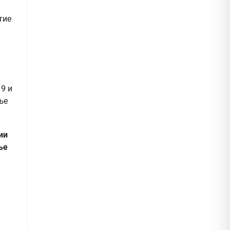
тие
9 и
ње
ии
ње