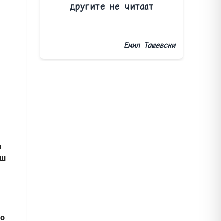
другите не читаат
и
Емил Ташевски
и
аш
то