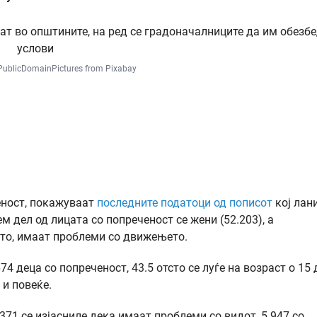
PublicDomainPictures from Pixabay
еност, покажуваат
последните податоци од пописот
кој лани
 дел од лицата со попреченост се жени (52.203), а
тсто, имаат проблеми со движењето.
4 деца со попреченост, 43.5 отсто се луѓе на возраст о 15 
 и повеќе.
371 се изјасниле дека имаат проблеми со видот, 5.947 со