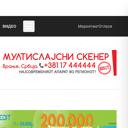
☰
ВИДЕО
Маркетинг
Огласи