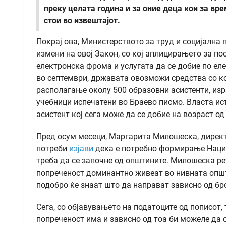
преку целата година и за оние деца кои за вр
стои во извештајот.
Покрај ова, Министерството за труд и социјална 
измени на овој Закон, со кој аплицирањето за по
електронска фрома и услугата да се добие по ел
во септември, државата овозможи средства со ко
располагање околу 500 образовни асистенти, изр
учебници испечатени во Браево писмо. Власта ис
асистент кој сега може да се добие на возраст од 
Пред осум месеци, Маргарита Милошеска, директо
потреби
изјави
дека е потребно формирање Национ
треба да се започне од општините. Милошеска ре
попреченост доминантно живеат во нивната општи
подобро ќе знаат што да направат зависно од бро
Сега, со објавувањето на податоците од пописот,
попреченост има и зависно од тоа би можеле да с