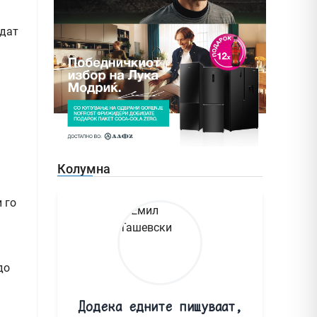
Колумна
 го
до
Додека едните пишуваат,