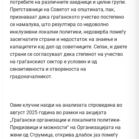
потребите на различните заедници и целни групи.
Претставници на Советот на општината, пак,
признаваат дека граѓанското учество постепено
се намалува, што резултира со недоволно
инклузивни локални политики, недоверба помеѓу
засегнатите страни и недостаток на знаење и
капацитети кај дел од советниците. Сепак, и двете
страни се согласуваат дека степенот на учество
на граѓанскиот сектор е условен и од
сензитивноста и отвореноста на
градоначалникот.
Овие клучни наоди на анализата спроведена во
август 2025 година во рамки на акцијата
„Граѓански организации и локалните политики-
Предизвици и можности“ на Организацијата на
жени од Струмица, открива длабок јаз помеѓу