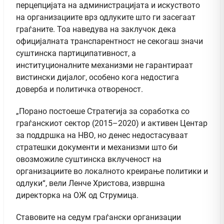
перцепцијата на администрацијата и искуството
на организациите врз одлуките што ги засегаат
граѓаните. Тоа наведува на заклучок дека
официјалната транспарентност не секогаш значи
суштинска партиципативност, а
институционалните механизми не гарантираат
вистински дијалог, особено кога недостига
доверба и политичка отвореност.
„Порано постоеше Стратегија за соработка со
граѓанскиот сектор (2015–2020) и активен Центар
за поддршка на НВО, но денес недостасуваат
стратешки документи и механизми што би
овозможиле суштинска вклученост на
организациите во локалното креирање политики и
одлуки“, вели Ленче Христова, извршна
директорка на ОЖ од Струмица.
Ставовите на седум граѓански организации