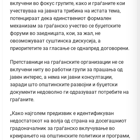
вклучени во фокус групите, како и граѓаните кои
учествуваа на јавната трибина на истата тема,
потенцираат дека единствениот формален
механизам за граѓанско учество се буџетските
форуми во заедницата, кои, за жал, не
овозможуваат суштинска дискусија, а
приоритетите за гласање се однапред договорени.
Претставници на граѓанските организации не се
вклучени ниту во работни групи за прашања од
јавен интерес, а нема ни јавни консултации,
заради што општинските развојни и буџетски
документи недоволно ги одразуваат потребите на
граѓаните.
„Како најголем предизвик е идентификуван
недостатокот на волја од страна на досегашниот
градоначалник за граѓанско вклучување во
креирањето на општинските политики и програми,