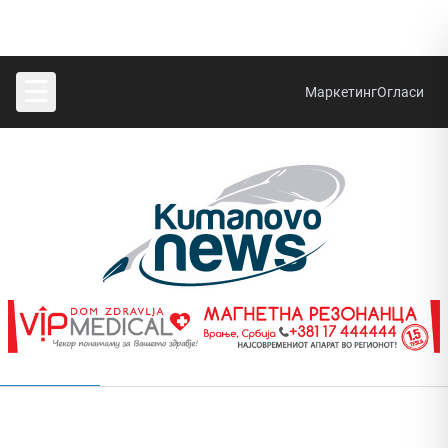
☰
Маркетинг
Огласи