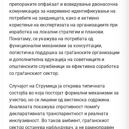
препораките опфаќаат и воведување двонасочна
комуникација за навремено идентификување на
потребите на заедницата, како и активно
користење на експертизата на организациите при
изработка на локални стратегии и планови.
Понатаму, се укажува на потребата од
функционални механизми за консултации,
логистичка поддршка за граѓанските организации
и дополнителна едукација на советниците и
општинските службеници за ефективна соработка
со граѓанскиот сектор.
Случајот на Струмица ја открива типичната
состојба во која постојат формални механизми за
учество, но се лишени од вистинска содржина.
Анализата покажува спротивност помеѓу
декларативната транспарентност и реалната
инклузивност. Во таков амбиент, граѓанскиот
сектор останува набљудувач, а не рамноправен