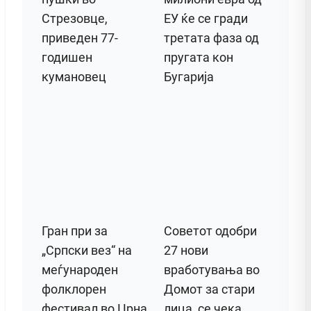
Стрезовце,
ЕУ ќе се гради
приведен 77-
третата фаза од
годишен
пругата кон
кумановец
Бугарија
Гран при за
Советот одобри
„Српски вез“ на
27 нови
меѓународен
вработувања во
фолклорен
Домот за стари
фестивал во Црна
лица, се чека