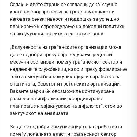
Сепак, и двете страни се согласни дека клучна
улога во овој процес игра градоначалникот и
неговата сензитивност и поддршка за успешно
планирање и спроведување на локални политики
со вклучување на сите засегнати страни.
„Вклученоста на граѓанските организации може
да се подобри преку спроведување редовни
месечни состаноци помеѓу граѓанскиот сектор и
надлежните службеници, како и преку формирање
тело за меѓусебна комуникација и соработка на
општината, Советот и граѓанските организации.
Ваквите мерки би овозможиле континуирана
размена на информации, координирано
планирање и зајакнување на дијалогот“, стои во
заклучокот на анализата.
За да се подобри комуникацијата и соработката
помеѓу локалната власт и граѓанскиот сектор,