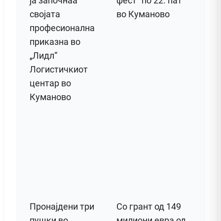
ја започнаа
фест“ по 22. пат
својата
во Куманово
професионална
приказна во
„Лидл“
Логистичкиот
центар во
Куманово
Пронајдени три
Со грант од 149
пушки во
милиони евра од