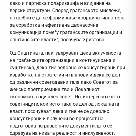
како и партиска поларизација и влијание на
верски структури. Според граѓанското мислење,
потребно е да се формирање координативно тело
за соработка и ефективна двонасочна
комуникација помеѓу граѓанските организации и
општинските власти“, посочува Христова.
Од Општината, пак, уверуваат дека вклученоста
на граѓанските организации е континуирана и
суштинска, дека тие редовно се консултирани при
изработка на стратегии и планови и дека се дел
од различни советодавни тела како Советот за
женско претприемништво и Локалниот
економско-социјален совет. Но, интересно е што
советниците, кои исто така се дел од локалната
власт, посочуваат дека и тие не се доволно
консултирани и вклучени во процесот на
подготовка на развојните документи, што се
одразува на нивата реалност и инклузивност.