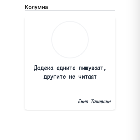
Колумна
Додека едните пишуваат,
другите не читаат
Емил Ташевски