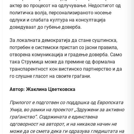
актер во процесот на одлучување. Недостигот од
политичка волја, персонализираното носење
одлуки и слабата култура на консултација
доведуваат до губење доверба.
За локалната демократија да стане суштинска,
потребен е системски пристап со јасни правила,
отворена комуникација и градење доверба. Само
така Струмица може да премине од формална
транспарентност кон вистинско партнерство и да
го слушне гласот на своите граѓани.
Автор: Жаклина Цветковска
Прилогот е подготвен со поддршка од Европската
Унија, во рамки на проектот „Здружени за активно
граѓанство“. Содржината е единствена
одговорност на авторот, и на никаков начин не
може да се смета дека ги одразува гледиштата на