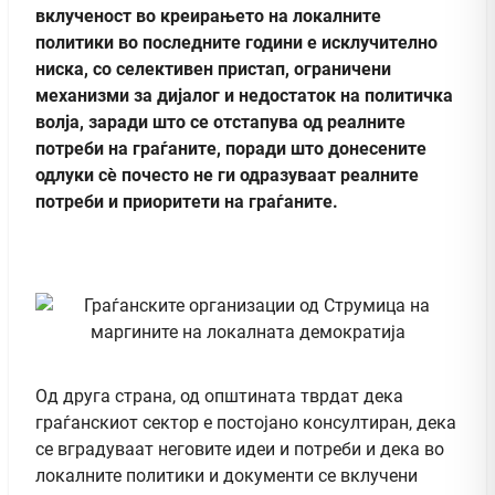
вклученост во креирањето на локалните
политики во последните години е исклучително
ниска, со селективен пристап, ограничени
механизми за дијалог и недостаток на политичка
волја, заради што се отстапува од реалните
потреби на граѓаните, поради што донесените
одлуки сè почесто не ги одразуваат реалните
потреби и приоритети на граѓаните.
Од друга страна, од општината тврдат дека
граѓанскиот сектор е постојано консултиран, дека
се вградуваат неговите идеи и потреби и дека во
локалните политики и документи се вклучени