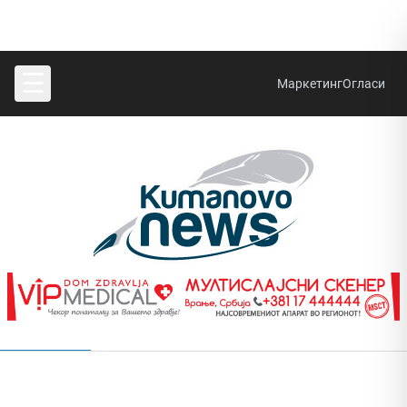
☰
Маркетинг
Огласи