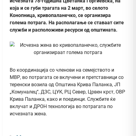
исчезната 78-годишна Цветанка Ѓорѓиевска, на
која и се губи трагата на 2 март, во селото
Конопница, кривопаланечко, се организира
голема потрага. На располагање се ставаат сите
служби и расположиви ресурси од општината.
Во координација со членови на семејството и
МВР, во потрагата се вклучени и претставници со
теренски возила од Општина Крива Паланка, ЈП
„Комуналец“, ДЗС, ЦУК, РЦ Север, Црвен крст, ОВР
Крива Паланка, како и поединци. Службите ќе
вклучат и ДРОН технологија во потрагата по
исчезната жена.