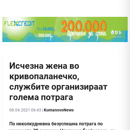
Исчезна жена во
кривопаланечко,
службите организираат
голема потрага
08.04.2021 06:43 |
KumanovoNews
По неколкудневна безуспешна потрага по