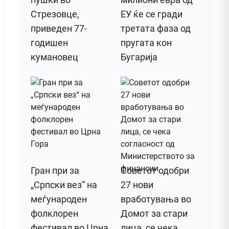
Стрезовце,
ЕУ ќе се гради
приведен 77-
третата фаза од
годишен
пругата кон
кумановец
Бугарија
Гран при за
Советот одобри
„Српски вез“ на
27 нови
меѓународен
вработувања во
фолклорен
Домот за стари
фестивал во Црна
лица, се чека