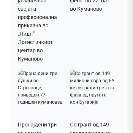
ја започнаа
фест“ по 22. пат
својата
во Куманово
професионална
приказна во
„Лидл“
Логистичкиот
центар во
Куманово
Пронајдени три
Со грант од 149
пушки во
милиони евра од