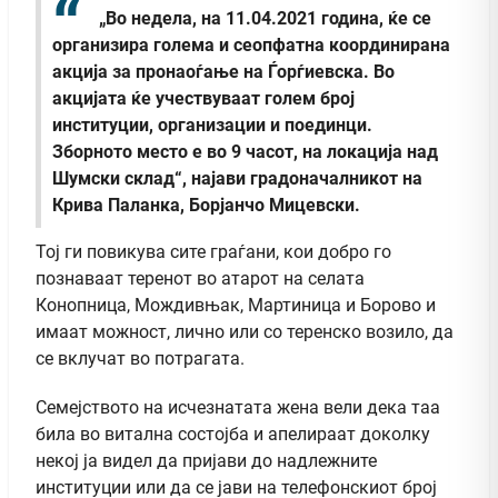
„Во недела, на 11.04.2021 година, ќе се
организира голема и сеопфатна координирана
акција за пронаоѓање на Ѓорѓиевска. Во
акцијата ќе учествуваат голем број
институции, организации и поединци.
Зборното место е во 9 часот, на локација над
Шумски склад“, најави градоначалникот на
Крива Паланка, Борјанчо Мицевски.
Тој ги повикува сите граѓани, кои добро го
познаваат теренот во атарот на селата
Конопница, Мождивњак, Мартиница и Борово и
имаат можност, лично или со теренско возило, да
се вклучат во потрагата.
Семејството на исчезнатата жена вели дека таа
била во витална состојба и апелираат доколку
некој ја видел да пријави до надлежните
институции или да се јави на телефонскиот број