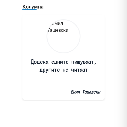
Колумна
Додека едните пишуваат,
другите не читаат
Емил Ташевски