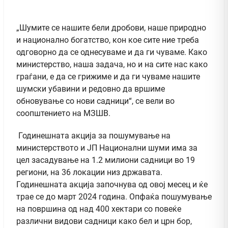
„Шумите се нашите бели дробови, наше природно
и национално богатство, кон кое сите ние треба
одговорно да се однесуваме и да ги чуваме. Како
министерство, наша задача, но и на сите нас како
граѓани, е да се грижиме и да ги чуваме нашите
шумски убавини и редовно да вршиме
обновување со нови садници“, се вели во
соопштението на МЗШВ.
Годинешната акција за пошумување на
министерството и ЈП Национални шуми има за
цел засадување на 1.2 милиони садници во 19
региони, на 36 локации низ државата.
Годинешната акција започнува од овој месец и ќе
трае се до март 2024 година. Опфаќа пошумување
на површина од над 400 хектари со повеќе
различни видови садници како бел и црн бор,