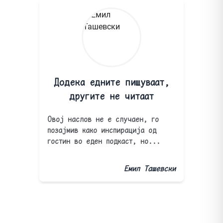
Додека едните пишуваат,
другите не читаат
Овој наслов не е случаен, го
позајмив како инспирација од
гостин во еден подкаст, но...
Емил Ташевски