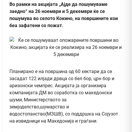
Во рамки на акцијата „Ајде да пошумуваме
заедно“ на 26 ноември и 5 декември ќе се
пошумува во селото Кокино, на површините кои
беа зафатени со пожат.
Планирано е на површина од 60 хектари да се
засадат 122 илјади дрвца со бел бор, црн бор и
аризонски чемпрес. Акцијата ја организира
компанијата ДМ во соработка со македонски
шуми, Министерството за
земјоделство,шумарство и
водостопанство(МЗШВ), со поддршка на Сојузот
на извидници на Македонија и граѓани.