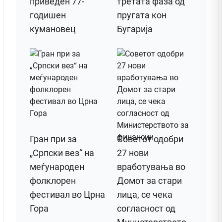
приведен 77-
третата фаза од
годишен
пругата кон
кумановец
Бугарија
Гран при за
Советот одобри
„Српски вез“ на
27 нови
меѓународен
вработувања во
фолклорен
Домот за стари
фестивал во Црна
лица, се чека
Гора
согласност од