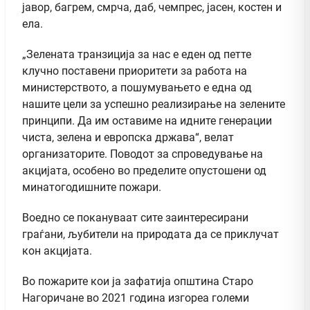
јавор, багрем, смрча, даб, чемпрес, јасен, костен и
ела.
„Зелената транзиција за нас е еден од петте
клучно поставени приоритети за работа на
министерството, а пошумувањето е една од
нашите цели за успешно реализирање на зелените
принципи. Да им оставиме на идните генерации
чиста, зелена и европска држава“, велат
организаторите. Поводот за спроведување на
акцијата, особено во пределите опустошени од
минатогодишните пожари.
Воедно се покануваат сите заинтересирани
граѓани, љубители на природата да се приклучат
кон акцијата.
Во пожарите кои ја зафатија општина Старо
Нагоричане во 2021 година изгореа големи