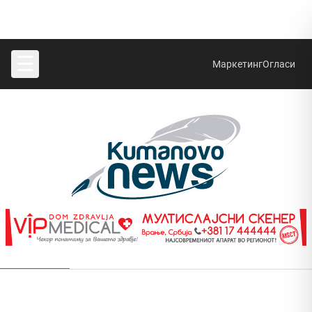
☰
Маркетинг
Огласи