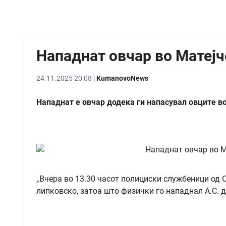
Нападнат овчар во Матејч
24.11.2025 20:08 |
KumanovoNews
Нападнат е овчар додека ги напасувал овците в
„Вчера во 13.30 часот полициски службеници од С
липковско, затоа што физички го нападнал А.С. д