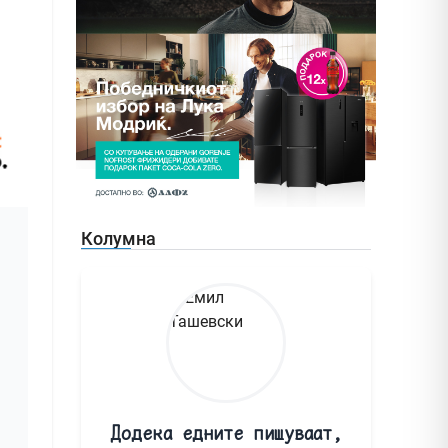
Колумна
Додека едните пишуваат,