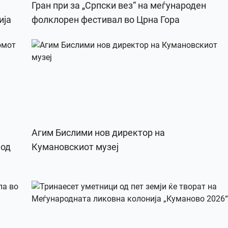
Гран при за „Српски вез“ на меѓународен
ија
фолклорен фестивал во Црна Гора
Агим Бислими нов директор на
 од
Кумановскиот музеј