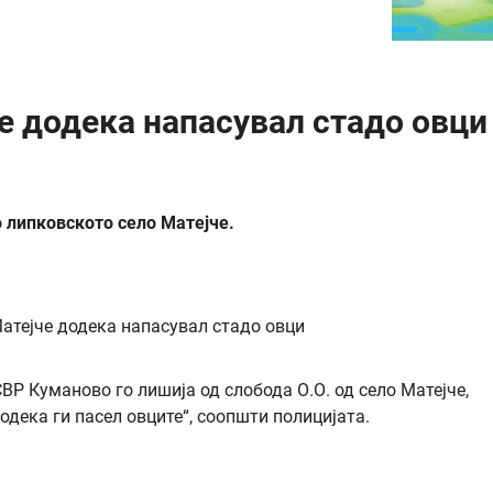
е додека напасувал стадо овци
о липковското село Матејче.
ВР Куманово го лишија од слобода О.О. од село Матејче,
одека ги пасел овците“, соопшти полицијата.