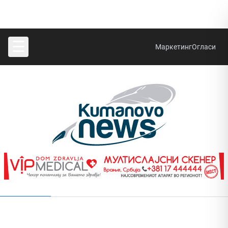
☰
Маркетинг
Огласи