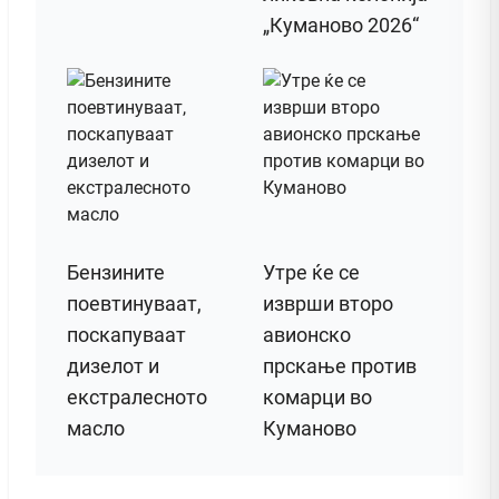
„Куманово 2026“
Бензините
Утре ќе се
поевтинуваат,
изврши второ
поскапуваат
авионско
дизелот и
прскање против
екстралесното
комарци во
масло
Куманово