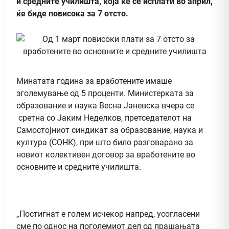
и средните училишта, која ќе се исплати во април,
ќе биде повисока за 7 отсто.
Mинатата година за вработените имаше
зголемување од 5 проценти. Министерката за
образование и наука Весна Јаневска вчера се
сретна со Јаким Неделков, претседателот на
Самостојниот синдикат за образование, наука и
култура (СОНК), при што било разговарано за
новиот колективен договор за вработените во
основните и средните училишта.
„Постигнат е голем исчекор напред, усогласени
сме по однос на поголемиот дел од прашањата