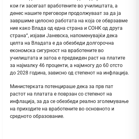
кои ги засегаат вработените во училиштата, а
денес нашите преговори продолжуваат за да ја
завршиме целосно работата на која се обврзавме
ние како Влада од една страна и СОНК од друга
страна“, изјави Јаневска, напоменувајќи дека
целта на Владата е да обезбеди долгорочна
економска сигурност на вработените во
училиштата и затоа е предвиден раст на платите
за најмалку 46 проценти, а најмногу до 60 отсто
до 2028 година, зависно од степенот на инфлација.
Министерката потенцираше дека за прв пат
растот на платата е поврзан со степенот на
инфлација, за да се обезбеди реално зголемување
на приходите на вработените во основното и
средното образование.