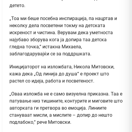
детето.
„Тоа ми беше посебна инспирација, па нацртав и
неколку дела посветени токму на детската
искреност и чистина. Верувам дека уметноста
најубаво зборува кога ја допира таа детска
гледна точка,“ истакна Михаела,
заблагодарувајќи се за поддршката.
Иницијаторот на изложбата, Никола Митовски,
кажа дека „Од линија до душа“ е проект што
растел со идеја, работа и посветеност.
„Оваа изложба не е само визуелна приказна. Таа е
патување низ тишините, контурите и миговите што
авторката ги претвора во емоција. Линиите
стануваат мисли, а мислите – допир до нешто
подлабоко,“ рече Митовски.