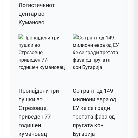
Логистичкиот
центар во
Куманово
Пронајдени три
Со грант од 149
пушки во
милиони евра од
Стрезовце,
ЕУ ќе се гради
приведен 77-
третата фаза од
годишен
пругата кон
кумановец
Бугарија