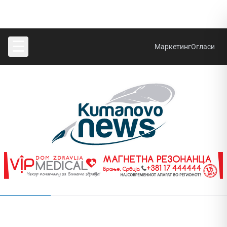
☰
Маркетинг
Огласи