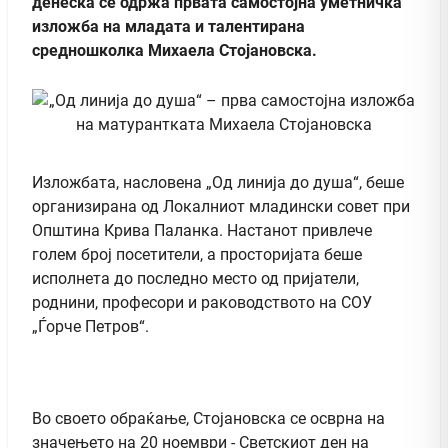
денеска се одржа првата самостојна уметничка
изложба на младата и талентирана
средношколка Михаела Стојановска.
Изложбата, насловена „Од линија до душа“, беше
организирана од Локалниот младински совет при
Општина Крива Паланка. Настанот привлече
голем број посетители, а просторијата беше
исполнета до последно место од пријатели,
роднини, професори и раководството на СОУ
„Ѓорче Петров“.
Во своето обраќање, Стојановска се осврна на
значењето на 20 ноември - Светскиот ден на