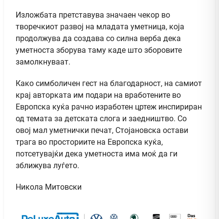
Изложбата претставува значаен чекор во
творечкиот развој на младата уметница, која
продолжува да создава со силна верба дека
уметноста зборува таму каде што зборовите
замолкнуваат.
Како симболичен гест на благодарност, на самиот
крај авторката им подари на вработените во
Европска куќа рачно изработен цртеж инспириран
од темата за детската слога и заедништво. Со
овој мал уметнички печат, Стојановска остави
трага во просториите на Европска куќа,
потсетувајќи дека уметноста има моќ да ги
зближува луѓето.
Никола Митовски