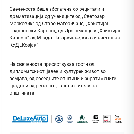
Свеченоста беше збогатена со рецитали и
драматизација од учениците од „Светозар
Марковиќ“ од Старо Нагоричане, „Христијан
Тодоровски Карпош„ од Драгоманце и „Христијан
Карпош“ од Младо Нагоричане, како и настап на
КУД „Козјак“.
На свеченоста присиствуваа гости од
дипломатскиот, јавен и културен живот во
земјава, од соседните општини и збратимените
градови од регионот, како и жители на
општината.