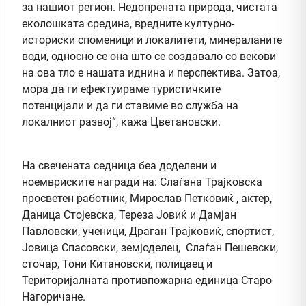
за нашиот регион. Недопрената природа, чистата
еколошката средина, вредните културно-
историски споменици и локалитети, минераланите
води, односно се она што се создавало со векови
на ова тло е нашата иднина и перспектива. Затоа,
мора да ги ефектуираме туристичките
потенцијали и да ги ставиме во служба на
локалниот развој“, кажа Цветановски.
На свечената седница беа доделени и
ноемвриските награди на: Слаѓана Трајковска
просветен работник, Мирослав Петковиќ , актер,
Даница Стојевска, Тереза Јовиќ и Дамјан
Павловски, ученици, Драган Трајковиќ, спортист,
Јовица Спасовски, земјоделец, Слаѓан Пешевски,
сточар, Тони Китановски, полицаец и
Територијалната противпожарна единица Старо
Нагоричане.