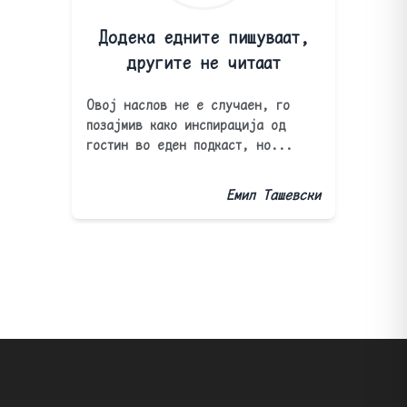
Додека едните пишуваат,
другите не читаат
Овој наслов не е случаен, го
позајмив како инспирација од
гостин во еден подкаст, но...
Емил Ташевски