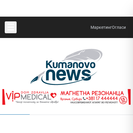
☰
Маркетинг
Огласи