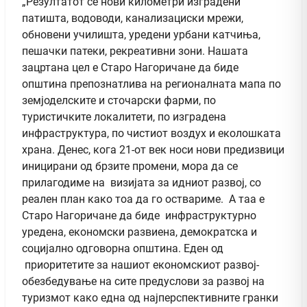
„Резултатот се нови километри изградени
патишта, водоводи, канализациски мрежи,
обновени училишта, уредени урбани катчиња,
пешачки патеки, рекреативни зони. Нашата
зацртана цел е Старо Нагоричане да биде
општина препознатлива на регионалната мапа по
земјоделските и сточарски фарми, по
туристичките локалитети, по изградена
инфраструктура, по чистиот воздух и еколошката
храна. Денес, кога 21-от век носи нови предизвици
иницирани од брзите промени, мора да се
прилагодиме на визијата за идниот развој, со
реален план како тоа да го оствариме. А таа е
Старо Нагоричане да биде инфраструктурно
уредена, економски развиена, демократска и
социјално одговорна општина. Еден од
приоритетите за нашиот економскиот развој-
обезбедување на сите предуслови за развој на
туризмот како една од најперспективните гранки