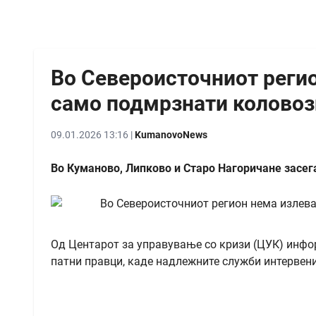
Во Североисточниот регио
само подмрзнати коловоз
09.01.2026 13:16 |
KumanovoNews
Во Куманово, Липково и Старо Нагоричане засег
Од Центарот за управување со кризи (ЦУК) инфо
патни правци, каде надлежните служби интервен