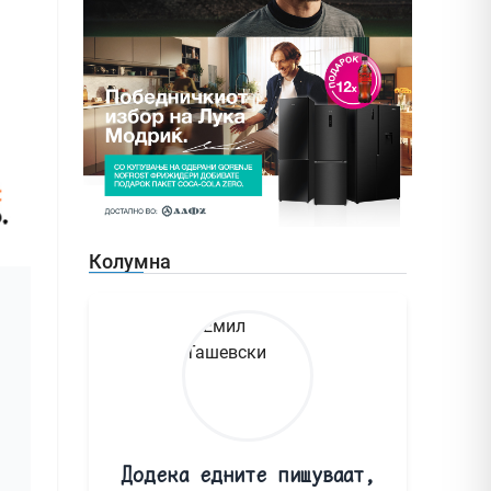
Колумна
Додека едните пишуваат,