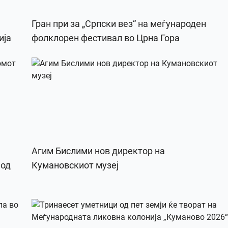
Гран при за „Српски вез“ на меѓународен
ија
фолклорен фестивал во Црна Гора
Агим Бислими нов директор на
 од
Кумановскиот музеј