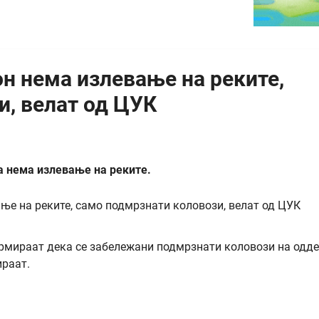
н нема излевање на реките,
и, велат од ЦУК
а нема излевање на реките.
рмираат дека се забележани подмрзнати коловози на одд
ираат.