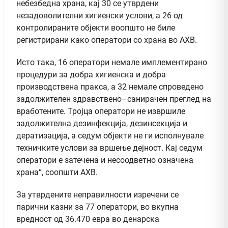
небезбедна храна, кај 30 се утврдени
незадоволителни хигиенски услови, а 26 од
контролираните објекти воопшто не биле
регистрирани како оператори со храна во АХВ.
Исто така, 16 оператори немале имплементирано
процедури за добра хигиенска и добра
производствена пракса, а 32 немале спроведено
задолжителен здравствено–санирачен преглед на
вработените. Тројца оператори не извршиле
задолжителна дезинфекција, дезинсекција и
дератизација, а седум објекти не ги исполнувале
техничките услови за вршење дејност. Кај седум
оператори е затечена и несоодветно означена
храна“, соопшти АХВ.
За утврдените неправилности изречени се
парични казни за 77 оператори, во вкупна
вредност од 36.470 евра во денарска