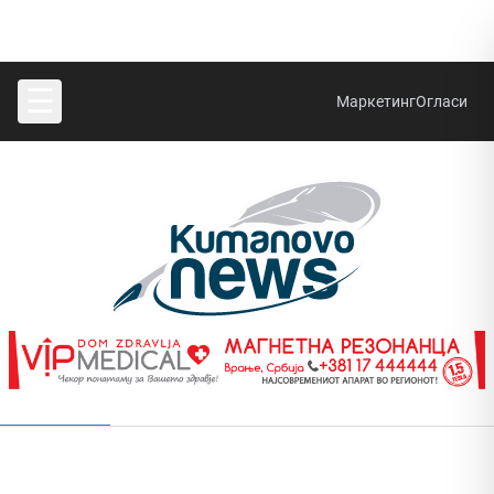
☰
Маркетинг
Огласи