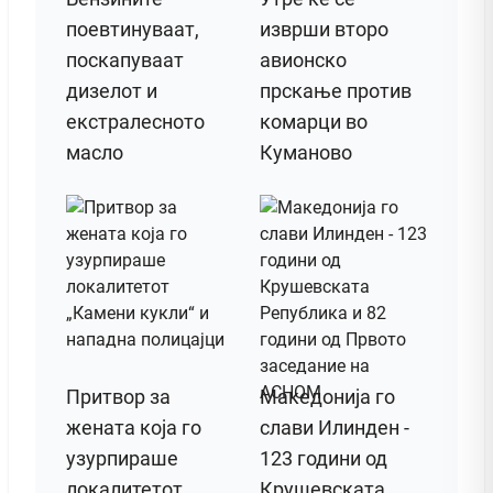
поевтинуваат,
изврши второ
поскапуваат
авионско
дизелот и
прскање против
екстралесното
комарци во
масло
Куманово
Притвор за
Македонија го
жената која го
слави Илинден -
узурпираше
123 години од
локалитетот
Крушевската