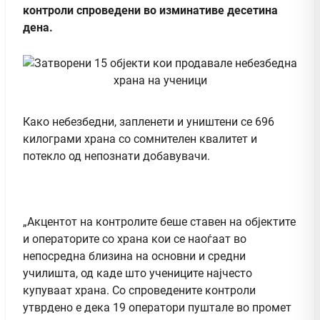
контроли спроведени во изминативе десетина
дена.
Како небезбедни, запленети и уништени се 696
килограми храна со сомнителен квалитет и
потекло од непознати добавувачи.
„Акцентот на контролите беше ставен на објектите
и операторите со храна кои се наоѓаат во
непосредна близина на основни и средни
училишта, од каде што учениците најчесто
купуваат храна. Со спроведените контроли
утврдено е дека 19 оператори пуштале во промет