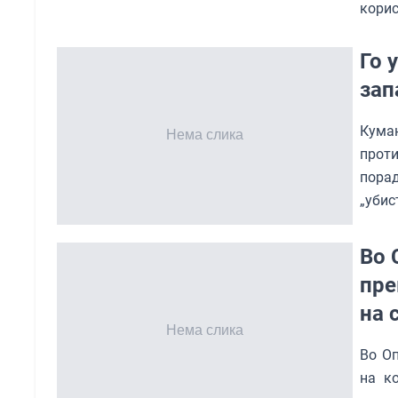
кори
Го 
зап
Куман
проти
пора
„убис
Во 
пре
на 
Во Оп
на к