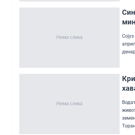
Син
мин
Сојуз
април
денар
Кри
хав
Водат
живот
земе
Торан