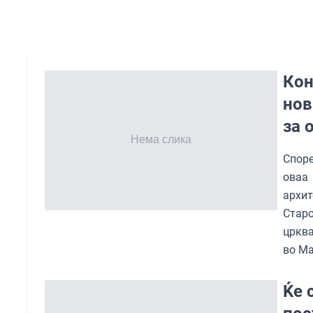
Кон
нов
за 
Спор
оваа
архи
Стар
црква
во Ма
Ќе 