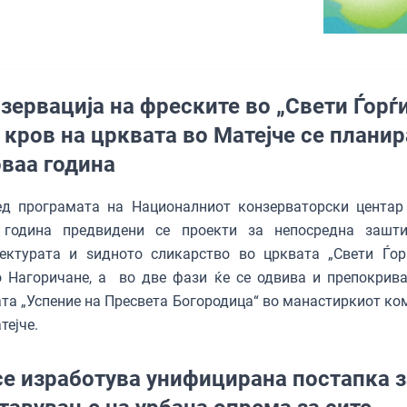
зервација на фреските во „Свети Ѓорѓи
 кров на црквата во Матејче се плани
оваа година
ед програмата на Националниот конзерваторски центар
 година предвидени се проекти за непосредна зашт
тектурата и ѕидното сликарство во црквата „Свети Ѓор
о Нагоричане, а во две фази ќе се одвива и препокрив
та „Успение на Пресвета Богородица“ во манастиркиот ко
тејче.
се изработува унифицирана постапка з