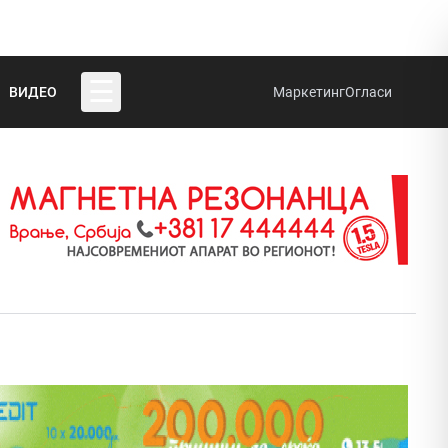
☰
ВИДЕО
Маркетинг
Огласи