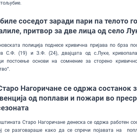
стољубие.
убиле соседот заради пари па телото г
алиле, притвор за две лица од село Лу
овската полиција поднесе кривична пријава по брза по
в С.Ф. (19) и З.Ф. (24), двајцата од с.Луке, кривопала
ди постоење основи на сомнение за сторено кривичн
тво“.
Старо Нагоричане се одржа состанок з
венција од поплави и пожари во преср
сезоната
штината Старо Нагоричане денеска се одржа работен со
ој се разговараше како да се спречи појавата на поп