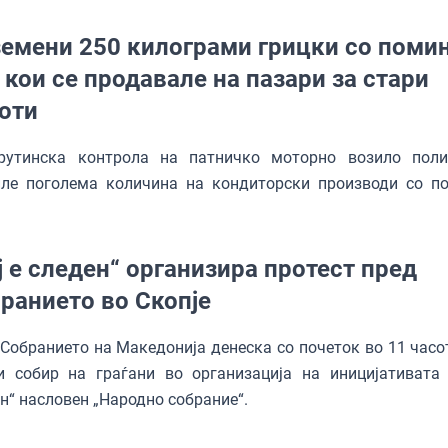
емени 250 килограми грицки со поми
 кои се продавале на пазари за стари
оти
рутинска контрола на патничко моторно возило поли
иле поголема количина на кондиторски производи со п
ј е следен“ организира протест пред
ранието во Скопје
Собранието на Македонија денеска со почеток во 11 часот
и собир на граѓани во организација на иницијативата 
н“ насловен „Народно собрание“.