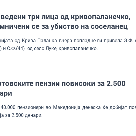
ведени три лица од кривопаланечко,
мничени се за убиство на соселанец
ијата од Крива Паланка вчера попладне ги привела З.Ф. (2
9) и С.Ф.(44) од село Луке, кривопаланечко.
товските пензии повисоки за 2.500
ари
40.000 пензионери во Македонија денеска ќе добијат по
ја за 2.500 денари.