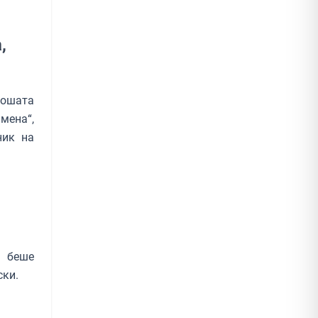
,
лошата
мена“,
ник на
 беше
ски.