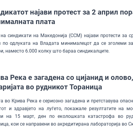
дикатот најави протест за 2 април по
ималната плата
 на синдикати на Македонија (ССМ) најави протести за ср
 по одлуката на Владата минималецот да се зголеми за
и, наместо 6.000 колку што бараа синдикалците.
ва Река е загадена со цијанид и олово,
аријата во рудникот Тораница
а во Крива Река е сериозно загадена и претставува опасн
от и здравјето на луѓето, покажале резултатите на мо
ни на 15 март, ден по еколошката катастрофа во ру
ица, кои се направени во акредитирана лабораторија во Ск