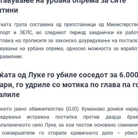
тавување на урбана опрема за сите
штини
тната група составена од претставници од Министерств
спорт и ЗЕЛС, во следниот период заеднички ќе рабо
товка на прописите за законско доуредување на постапк
авување на урбана опрема, односно можноста за израбо
равилник.
ќата од Луке го убиле соседот за 6.00
ари, го удриле со мотика по глава па г
алиле
вното јавно обвинителство (ОЈО) Куманово донесе наре
ведување истражна постапка против двајца бра
паланечкото село Луке, за кои постои основано сомнени
 соизвршители го сториле кривичното дело – убис