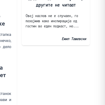
другите не читаат
о
Овој наслов не е случаен, го
позајмив како инспирација од
ке
гостин во еден подкаст, но...
стапка
Емил Ташевски
нечко,
о дело
а
ет
станок
лави и