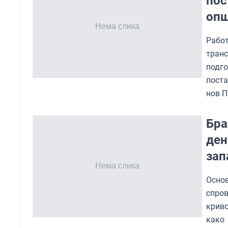
пос
оп
Рабо
тран
подго
пост
нов П
Бра
ден
зап
Осно
спро
криво
како