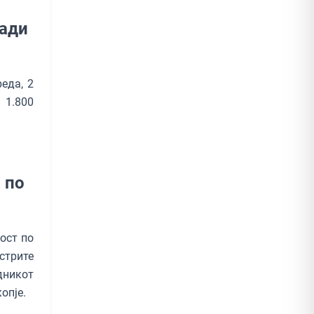
ради
еда, 2
 1.800
 по
ост по
стрите
дникот
опје.