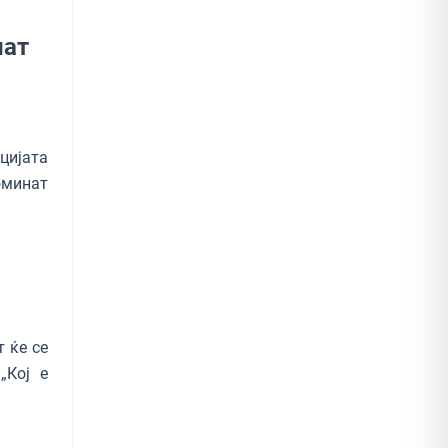
нат
цијата
оминат
 ќе се
„Кој е