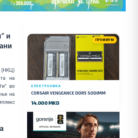
“ и
ПРЕМИУМ
рани
 (НКЦ)
ита на
ѓи“ во
ЕЛЕКТРОНИКА
CORSAIR VENGEANCE DDR5 SODIMM
ање на
32GB (2x16GB) DDR5 4800MT/s
мплекс
14.000 MKD
а