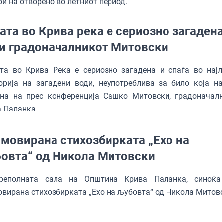
и на отворено во летниот период.
ата во Крива река е сериозно загадена
и градоначалникот Митовски
ата во Крива Река е сериозно загадена и спаѓа во нај
орија на загадени води, неупотреблива за било која на
кна на прес конференција Сашко Митовски, градоначал
 Паланка.
мовирана стихозбирката „Ехо на
овта“ од Никола Митовски
реполната сала на Општина Крива Паланка, синоќа
вирана стихозбирката „Ехо на љубовта“ од Никола Митов