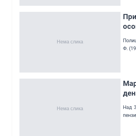
При
осо
Полиц
Ф. (1
Мар
ден
Над 3
пензи