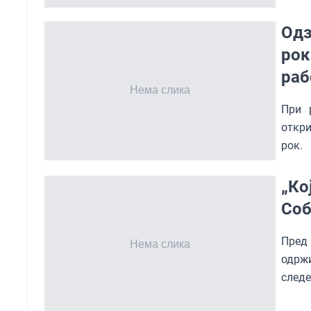
Одз
рок
раб
При 
откр
рок.
„Ко
Соб
Пред 
одрж
следе