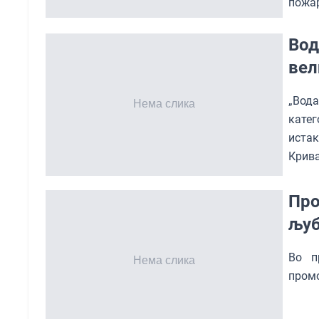
пожар
Вод
вел
„Вод
катег
иста
Крива
Про
љуб
Во п
промо