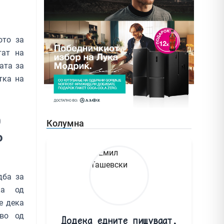
ото за
тат на
ата за
тка на
0
Колумна
о
дба за
ќа од
е дека
тво од
Додека едните пишуваат,