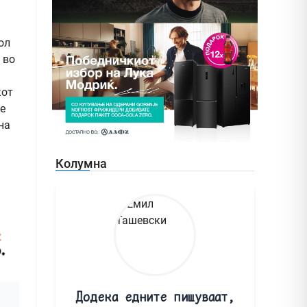
ол
 во
кот
е
на
Колумна
Додека едните пишуваат,