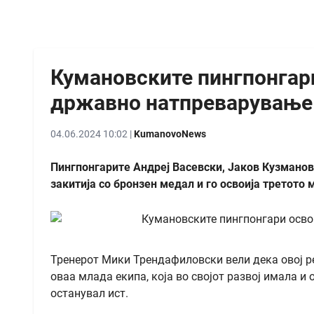
Кумановските пингпонгари
државно натпреварување
04.06.2024 10:02 |
KumanovoNews
Пингпонгарите Андреј Васевски, Јаков Кузманов
закитија со бронзен медал и го освоија третото
Тренерот Мики Трендафиловски вели дека овој ре
оваа млада екипа, која во својот развој имала и
останувал ист.