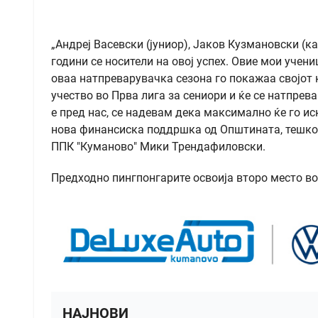
„Андреј Васевски (јуниор), Јаков Кузмановски (к
години се носители на овој успех. Овие мои учени
оваа натпреварувачка сезона го покажаа својот к
учество во Прва лига за сениори и ќе се натпре
е пред нас, се надевам дека максимално ќе го и
нова финансиска поддршка од Општината, тешко ќ
ППК "Куманово" Мики Трендафиловски.
Предходно пингпонгарите освоија второ место во 
НАЈНОВИ