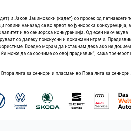
адет) и Јаков Јакимовски (кадет) со просек од петнаесетип
ци години наназад се во врвот во јуниорска конкуренција, а
валитет и во сениорска конкуренција. Од есен не очекува
варуваат со далеку поискусни и докажани играчи. Предизви
скористиме. Воедно морам да истакнам дека ако не добием
е може да се соочиме со овој предизвик“, кажа тренерот 
Втора лига за сениори и пласман во Прва лига за сениори.