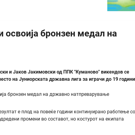
 освоија бронзен медал на
ски и Јаков Јакимовски од ППК "Куманово" викендов се
 место на Јуниорската државна лига за играчи до 19 годин
зултат е плод на повеќе години континуирано работење с
 одредени промени во составот, но костурот на екипата