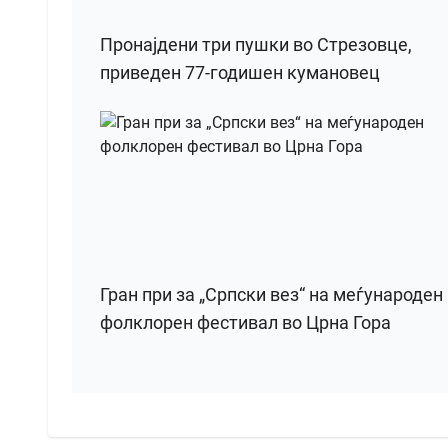
Пронајдени три пушки во Стрезовце,
приведен 77-годишен кумановец
Гран при за „Српски вез“ на меѓународен
фолклорен фестивал во Црна Гора