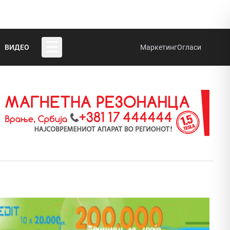
☰
ВИДЕО
Маркетинг
Огласи