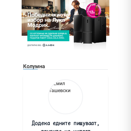
Колумна
Додека едните пишуваат,