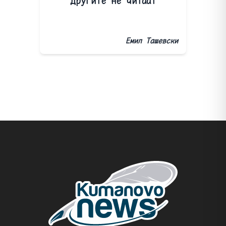
другите не читаат
Емил Ташевски