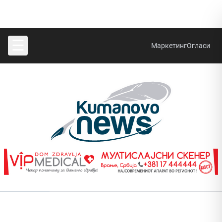
☰
Маркетинг
Огласи