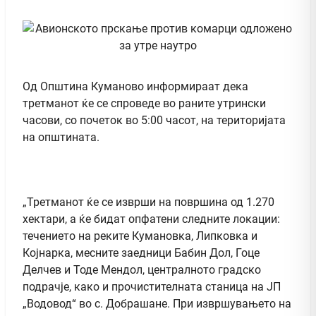
Од Општина Куманово информираат дека
третманот ќе се спроведе во раните утрински
часови, со почеток во 5:00 часот, на територијата
на општината.
„Третманот ќе се изврши на површина од 1.270
хектари, а ќе бидат опфатени следните локации:
течението на реките Кумановка, Липковка и
Којнарка, месните заедници Бабин Дол, Гоце
Делчев и Тоде Мендол, централното градско
подрачје, како и прочистителната станица на ЈП
„Водовод“ во с. Добрашане. При извршувањето на