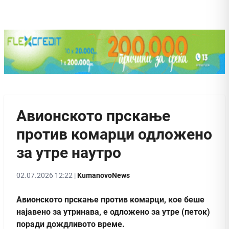
Авионското прскање
против комарци одложено
за утре наутро
02.07.2026 12:22 |
KumanovoNews
Авионското прскање против комарци, кое беше
најавено за утринава, е одложено за утре (петок)
поради дождливото време.