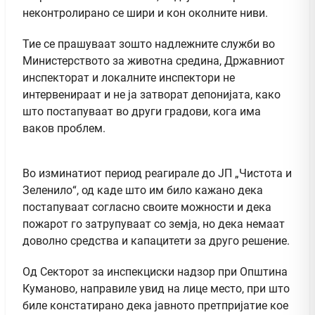
неконтролирано се шири и кон околните ниви.
Тие се прашуваат зошто надлежните служби во
Министерството за животна средина, Државниот
инспекторат и локалните инспектори не
интервенираат и не ја затворат депонијата, како
што постапуваат во други градови, кога има
ваков проблем.
Во изминатиот период реагирале до ЈП „Чистота и
Зеленило“, од каде што им било кажано дека
постапуваат согласно своите можности и дека
пожарот го затрупуваат со земја, но дека немаат
доволно средства и капацитети за друго решение.
Од Секторот за инспекциски надзор при Општина
Куманово, направиле увид на лице место, при што
биле констатирано дека јавното претпријатие кое