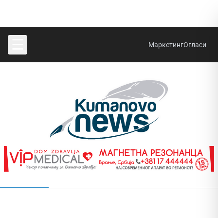
☰
Маркетинг
Огласи