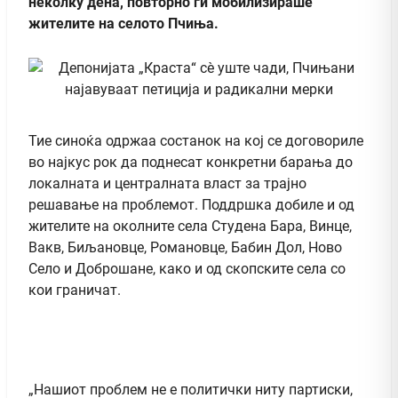
неколку дена, повторно ги мобилизираше
жителите на селото Пчиња.
Тие синоќа одржаа состанок на кој се договориле
во најкус рок да поднесат конкретни барања до
локалната и централната власт за трајно
решавање на проблемот. Поддршка добиле и од
жителите на околните села Студена Бара, Винце,
Вакв, Биљановце, Романовце, Бабин Дол, Ново
Село и Доброшане, како и од скопските села со
кои граничат.
„Нашиот проблем не е политички ниту партиски,