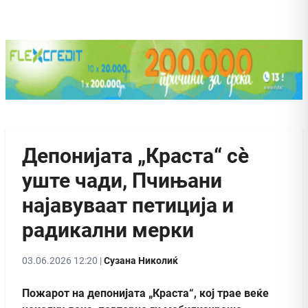
Депонијата „Краста“ сѐ
уште чади, Пчињани
најавуваат петиција и
радикални мерки
03.06.2026 12:20 |
Сузана Николиќ
Пожарот на депонијата „Краста“, кој трае веќе