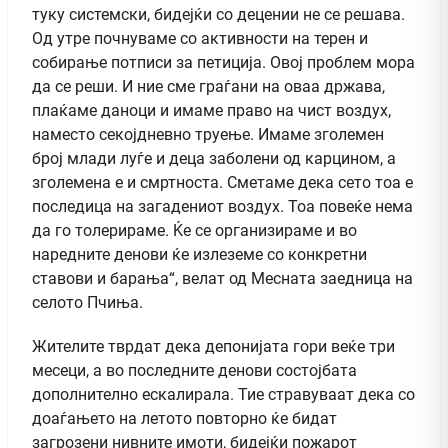
туку системски, бидејќи со децении не се решава.
Од утре почнуваме со активности на терен и
собирање потписи за петиција. Овој проблем мора
да се реши. И ние сме граѓани на оваа држава,
плаќаме даноци и имаме право на чист воздух,
наместо секојдневно труење. Имаме зголемен
број млади луѓе и деца заболени од карцином, а
зголемена е и смртноста. Сметаме дека сето тоа е
последица на загадениот воздух. Тоа повеќе нема
да го толерираме. Ќе се организираме и во
наредните денови ќе излеземе со конкретни
ставови и барања“, велат од Месната заедница на
селото Пчиња.
Жителите тврдат дека депонијата гори веќе три
месеци, а во последните денови состојбата
дополнително ескалирала. Тие стравуваат дека со
доаѓањето на летото повторно ќе бидат
загрозени нивните имоти, бидејќи пожарот