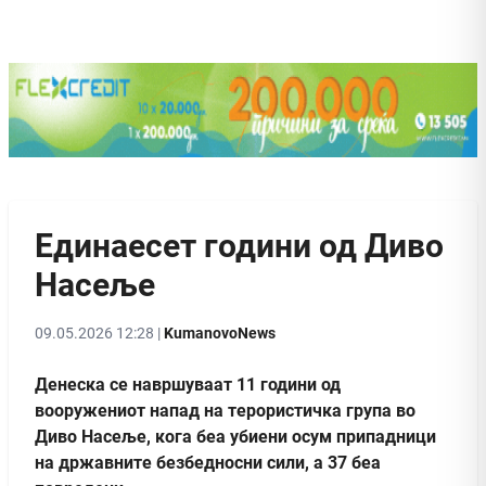
Единаесет години од Диво
Насеље
09.05.2026 12:28 |
KumanovoNews
Денеска се навршуваат 11 години од
вооружениот напад на терористичка група во
Диво Насеље, кога беа убиени осум припадници
на државните безбедносни сили, а 37 беа