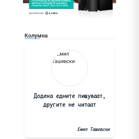
Колумна
Додека едните пишуваат,
другите не читаат
Емил Ташевски