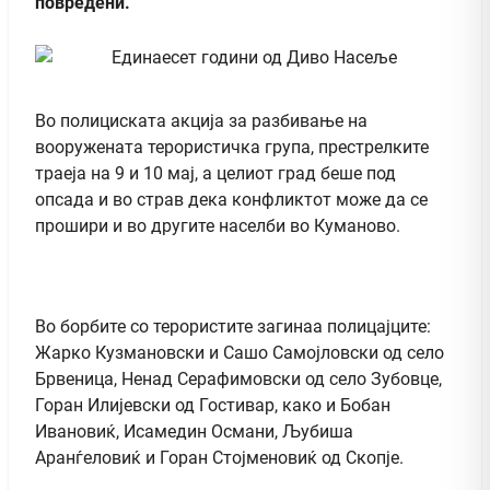
повредени.
Во полициската акција за разбивање на
вооружената терористичка група, престрелките
траеја на 9 и 10 мај, а целиот град беше под
опсада и во страв дека конфликтот може да се
прошири и во другите населби во Куманово.
Во борбите со терористите загинаа полицајците:
Жарко Кузмановски и Сашо Самојловски од село
Брвеница, Ненад Серафимовски од село Зубовце,
Горан Илијевски од Гостивар, како и Бобан
Ивановиќ, Исамедин Османи, Љубиша
Аранѓеловиќ и Горан Стојменовиќ од Скопје.