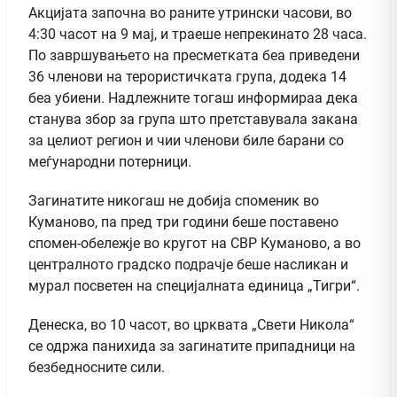
Акцијата започна во раните утрински часови, во
4:30 часот на 9 мај, и траеше непрекинато 28 часа.
По завршувањето на пресметката беа приведени
36 членови на терористичката група, додека 14
беа убиени. Надлежните тогаш информираа дека
станува збор за група што претставувала закана
за целиот регион и чии членови биле барани со
меѓународни потерници.
Загинатите никогаш не добија споменик во
Куманово, па пред три години беше поставено
спомен-обележје во кругот на СВР Куманово, а во
централното градско подрачје беше насликан и
мурал посветен на специјалната единица „Тигри“.
Денеска, во 10 часот, во црквата „Свети Никола“
се одржа панихида за загинатите припадници на
безбедносните сили.