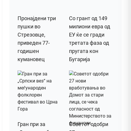
Пронајдени три
Со грант од 149
пушки во
милиони евра од
Стрезовце,
ЕУ ќе се гради
приведен 77-
третата фаза од
годишен
пругата кон
кумановец
Бугарија
Гран при за
Советот одобри