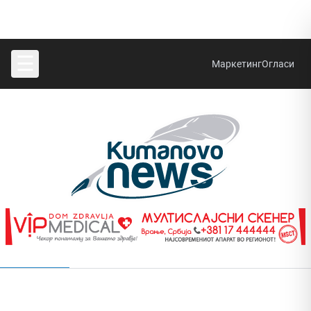
☰
Маркетинг
Огласи