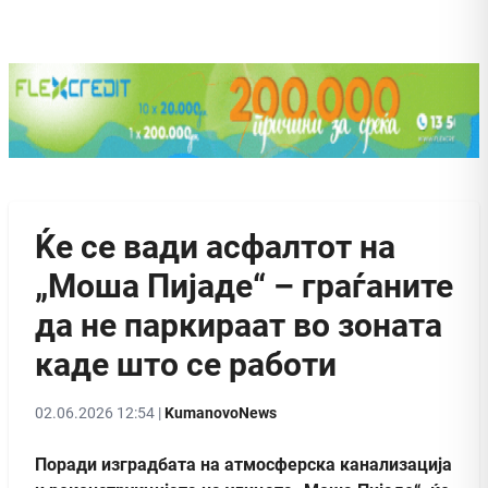
Ќе се вади асфалтот на
„Моша Пијаде“ – граѓаните
да не паркираат во зоната
каде што се работи
02.06.2026 12:54 |
KumanovoNews
Поради изградбата на атмосферска канализација