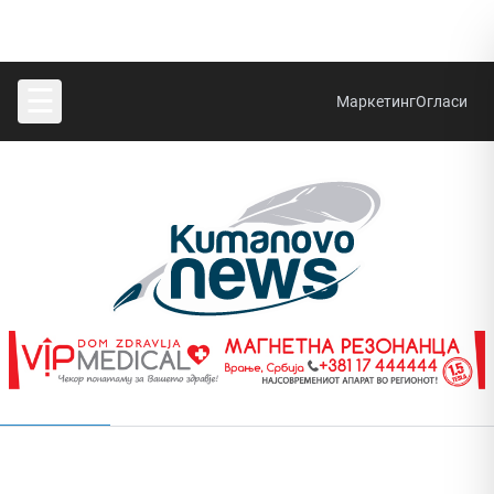
☰
Маркетинг
Огласи