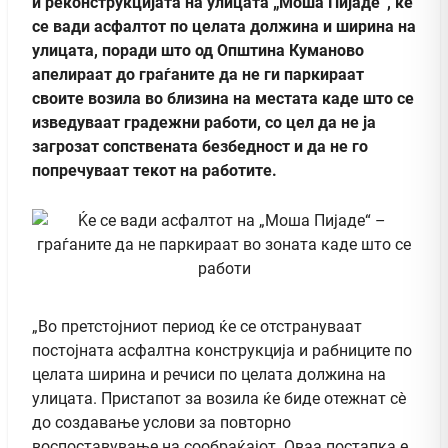
и реконструкцијата на улицата „Моша Пијаде“, ќе
се вади асфалтот по целата должина и ширина на
улицата, поради што од Општина Куманово
апелираат до граѓаните да не ги паркираат
своите возила во близина на местата каде што се
изведуваат градежни работи, со цел да не ја
загрозат сопствената безбедност и да не го
попречуваат текот на работите.
„Во претстојниот период ќе се отстрануваат
постојната асфалтна конструкција и рабниците по
целата ширина и речиси по целата должина на
улицата. Пристапот за возила ќе биде отежнат сè
до создавање услови за повторно
воспоставување на сообраќајот. Оваа постапка е