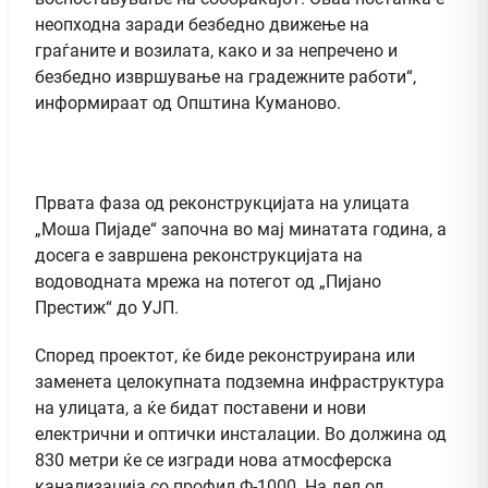
неопходна заради безбедно движење на
граѓаните и возилата, како и за непречено и
безбедно извршување на градежните работи“,
информираат од Општина Куманово.
Првата фаза од реконструкцијата на улицата
„Моша Пијаде“ започна во мај минатата година, а
досега е завршена реконструкцијата на
водоводната мрежа на потегот од „Пијано
Престиж“ до УЈП.
Според проектот, ќе биде реконструирана или
заменета целокупната подземна инфраструктура
на улицата, а ќе бидат поставени и нови
електрични и оптички инсталации. Во должина од
830 метри ќе се изгради нова атмосферска
канализација со профил Ф-1000. На дел од