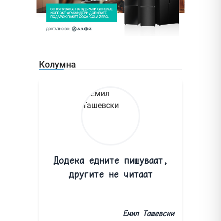
Колумна
Додека едните пишуваат,
другите не читаат
Емил Ташевски