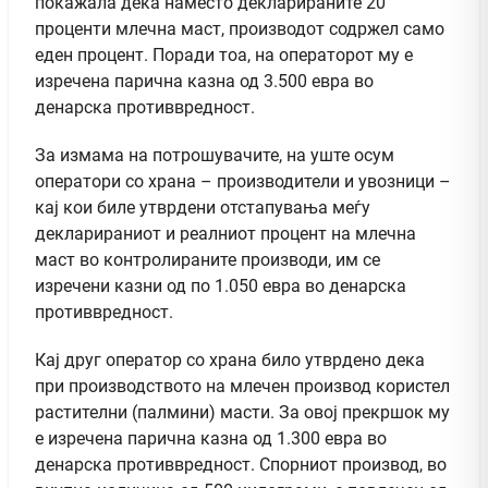
покажала дека наместо декларираните 20
проценти млечна маст, производот содржел само
еден процент. Поради тоа, на операторот му е
изречена парична казна од 3.500 евра во
денарска противвредност.
За измама на потрошувачите, на уште осум
оператори со храна – производители и увозници –
кај кои биле утврдени отстапувања меѓу
декларираниот и реалниот процент на млечна
маст во контролираните производи, им се
изречени казни од по 1.050 евра во денарска
противвредност.
Кај друг оператор со храна било утврдено дека
при производството на млечен производ користел
растителни (палмини) масти. За овој прекршок му
е изречена парична казна од 1.300 евра во
денарска противвредност. Спорниот производ, во