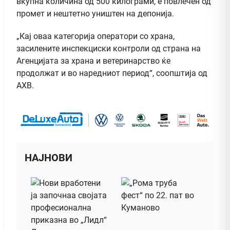
вкупна количина од 500 килограми, е повлечен од
промет и нештетно уништен на депонија.
„Кај оваа категорија оператори со храна,
засилените инспекциски контроли од страна на
Агенцијата за храна и ветеринарство ќе
продолжат и во наредниот период“, соопштија од
АХВ.
НАЈНОВИ