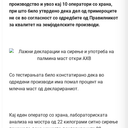
производство и увоз кај 10 оператори со храна,
при што било утврдено дека дел од примероците
не се во согласност со одредбите од Правилникот
за квалитет на земјоделските производи.
Со тестирањата било констатирано дека во
одредени производи има помал процент на
млечна маст од декларираниот.
Кај еден оператор со храна, лабораториската
анализа на мостра од 22 килограми ситно сирење