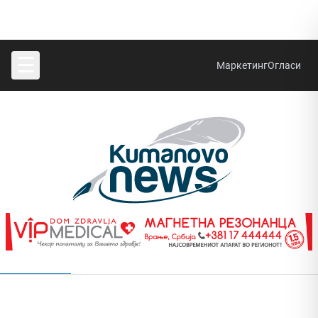
☰
Маркетинг
Огласи