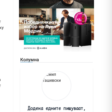
т
ку
Колумна
а
т
Додека едните пишуваат,