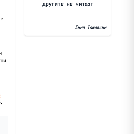
другите не читаат
ие
Емил Ташевски
и
тни