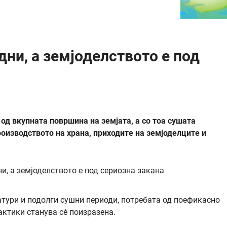
ни, а земјоделството е под
од вкупната површина на земјата, а со тоа сушата
оизводството на храна, приходите на земјоделците и
атури и подолги сушни периоди, потребата од поефикасно
ктики станува сè поизразена.