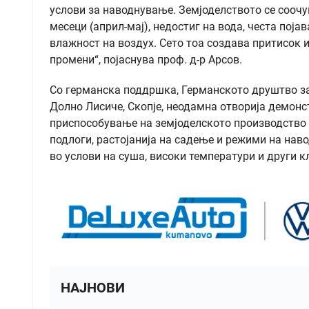
услови за наводнување. Земјоделството се соочу
месеци (април-мај), недостиг на вода, честа поја
влажност на воздух. Сето тоа создава притисок и
промени“, појаснува проф. д-р Арсов.
Со германска поддршка, Германското друштво за
Долно Лисиче, Скопје, неодамна отворија демонс
приспособување на земјоделското производство 
подлоги, растојанија на садење и режими на нав
во услови на суша, високи температури и други к
НАЈНОВИ