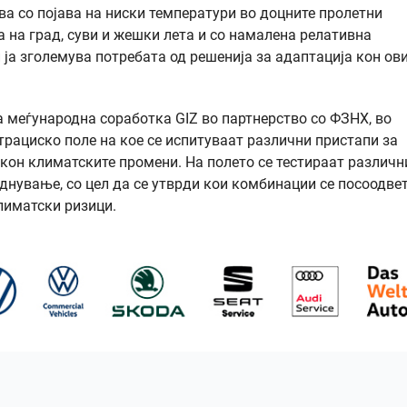
ва со појава на ниски температури во доцните пролетни
ва на град, суви и жешки лета и со намалена релативна
 ја зголемува потребата од решенија за адаптација кон ов
 меѓународна соработка GIZ во партнерство со ФЗНХ, во
трациско поле на кое се испитуваат различни пристапи за
кон климатските промени. На полето се тестираат различн
однување, со цел да се утврди кои комбинации се посоодве
лиматски ризици.