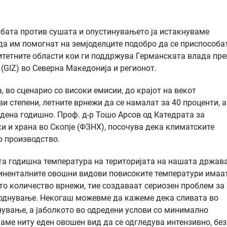
рбата против сушата и опустинувањето ја истакнуваме
да им помогнат на земјоделците подобро да се приспособа
итетните области кои ги поддржува Германската влада пре
GIZ) во Северна Македонија и регионот.
 во сценарио со високи емисии, до крајот на векот
и степени, летните врнежи да се намалат за 40 проценти, а
0 дена годишно. Проф. д-р Тошо Арсов од Катедрата за
и и храна во Скопје (ФЗНХ), посочува дека климатските
о производство.
ата годишна температура на територијата на нашата држав
нтиненталните овошни видови повисоките температури имаа
то количество врнежи, тие создаваат сериозен проблем за
однување. Некогаш можевме да кажеме дека сливата во
нување, а јаболкото во одредени услови со минимално
ме ниту еден овошен вид да се одгледува интензивно, без