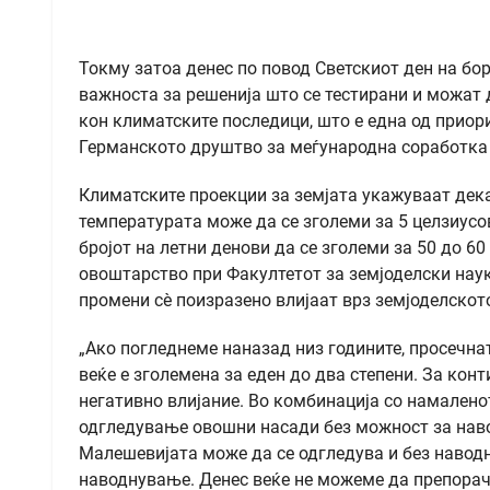
Токму затоа денес по повод Светскиот ден на бо
важноста за решенија што се тестирани и можат 
кон климатските последици, што е една од приор
Германското друштво за меѓународна соработка (
Климатските проекции за земјата укажуваат дека,
температурата може да се зголеми за 5 целзиусов
бројот на летни денови да се зголеми за 50 до 6
овоштарство при Факултетот за земјоделски наук
промени сè поизразено влијаат врз земјоделскот
„Ако погледнеме наназад низ годините, просечн
веќе е зголемена за еден до два степени. За ко
негативно влијание. Во комбинација со намалено
одгледување овошни насади без можност за нав
Малешевијата може да се одгледува и без навод
наводнување. Денес веќе не можеме да препорача