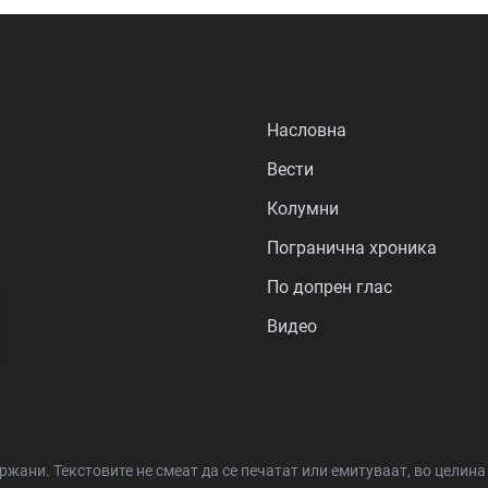
Насловна
Вести
Колумни
Погранична хроника
По допрен глас
Видео
држани.
Текстовите не смеат да се печатат или емитуваат, во целин