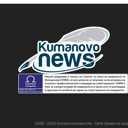
2008 - 2026 kumanovonews.mk - Сите права се за