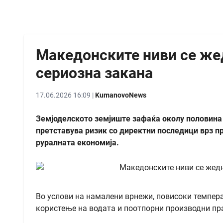
Македонските ниви се жед
сериозна закана
17.06.2026 16:09 |
KumanovoNews
Земјоделското земјиште зафаќа околу половина 
претставува ризик со директни последици врз пр
руралната економија.
Во услови на намалени врнежи, повисоки темпер
користење на водата и поотпорни производни пра